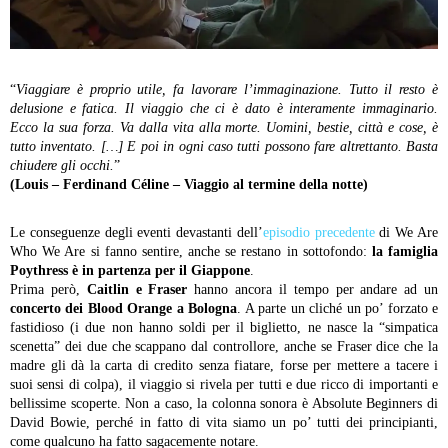
“
Viaggiare è proprio utile, fa lavorare l’immaginazione. Tutto il resto è
delusione e fatica. Il viaggio che ci è dato è interamente immaginario.
Ecco la sua forza. Va dalla vita alla morte. Uomini, bestie, città e cose, è
tutto inventato. […] E poi in ogni caso tutti possono fare altrettanto. Basta
chiudere gli occhi.
”
(Louis – Ferdinand Céline – Viaggio al termine della notte)
Le conseguenze degli eventi devastanti dell’
episodio precedente
di We Are
Who We Are si fanno sentire, anche se restano in sottofondo:
la famiglia
Poythress è in partenza per il Giappone
.
Prima però,
Caitlin e Fraser
hanno ancora il tempo per andare ad un
concerto dei Blood Orange a Bologna
. A parte un cliché un po’ forzato e
fastidioso (i due non hanno soldi per il biglietto, ne nasce la “simpatica
scenetta” dei due che scappano dal controllore, anche se Fraser dice che la
madre gli dà la carta di credito senza fiatare, forse per mettere a tacere i
suoi sensi di colpa), il viaggio si rivela per tutti e due ricco di importanti e
bellissime scoperte. Non a caso, la colonna sonora è Absolute Beginners di
David Bowie, perché in fatto di vita siamo un po’ tutti dei principianti,
come qualcuno ha fatto sagacemente notare.