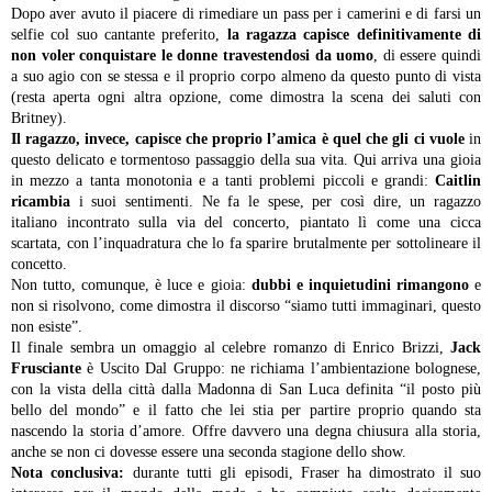
Dopo aver avuto il piacere di rimediare un pass per i camerini e di farsi un
selfie col suo cantante preferito,
la ragazza capisce definitivamente di
non voler conquistare le donne travestendosi da uomo
, di essere quindi
a suo agio con se stessa e il proprio corpo almeno da questo punto di vista
(resta aperta ogni altra opzione, come dimostra la scena dei saluti con
Britney).
Il ragazzo, invece, capisce che proprio l’amica è quel che gli ci vuole
in
questo delicato e tormentoso passaggio della sua vita. Qui arriva una gioia
in mezzo a tanta monotonia e a tanti problemi piccoli e grandi:
Caitlin
ricambia
i suoi sentimenti. Ne fa le spese, per così dire, un ragazzo
italiano incontrato sulla via del concerto, piantato lì come una cicca
scartata, con l’inquadratura che lo fa sparire brutalmente per sottolineare il
concetto.
Non tutto, comunque, è luce e gioia:
dubbi e inquietudini rimangono
e
non si risolvono, come dimostra il discorso “siamo tutti immaginari, questo
non esiste”.
Il finale sembra un omaggio al celebre romanzo di Enrico Brizzi,
Jack
Frusciante
è Uscito Dal Gruppo: ne richiama l’ambientazione bolognese,
con la vista della città dalla Madonna di San Luca definita “il posto più
bello del mondo” e il fatto che lei stia per partire proprio quando sta
nascendo la storia d’amore. Offre davvero una degna chiusura alla storia,
anche se non ci dovesse essere una seconda stagione dello show.
Nota conclusiva:
durante tutti gli episodi, Fraser ha dimostrato il suo