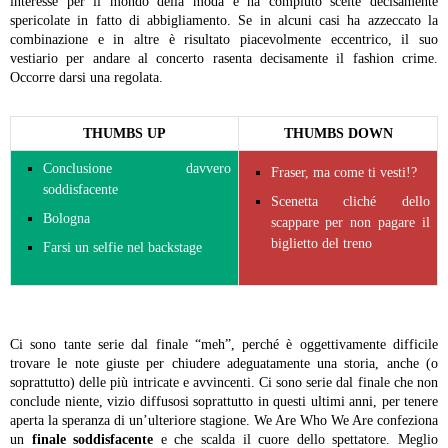
interesse per il mondo della moda e ha compiuto scelte decisamente
spericolate in fatto di abbigliamento. Se in alcuni casi ha azzeccato la
combinazione e in altre è risultato piacevolmente eccentrico, il suo
vestiario per andare al concerto rasenta decisamente il fashion crime.
Occorre darsi una regolata.
THUMBS UP
THUMBS DOWN
Conclusione davvero
Fraser, ma come ti vesti!?
soddisfacente
Scenetta cliché dello
Bologna
scappare per non pagare il
biglietto del treno
Farsi un selfie nel backstage
Ci sono tante serie dal finale “meh”, perché è oggettivamente difficile
trovare le note giuste per chiudere adeguatamente una storia, anche (o
soprattutto) delle più intricate e avvincenti. Ci sono serie dal finale che non
conclude niente, vizio diffusosi soprattutto in questi ultimi anni, per tenere
aperta la speranza di un’ulteriore stagione. We Are Who We Are confeziona
un
finale soddisfacente
e che scalda il cuore dello spettatore. Meglio