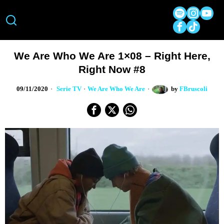
We Are Who We Are 1×08 – Right Here,
Right Now #8
09/11/2020
Serie TV
·
We Are Who We Are
by
FBruscoli