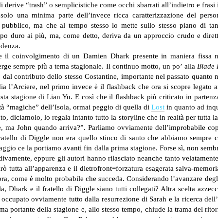
rive “trash” o semplicistiche come occhi sbarrati all’indietro e frasi i
e solo una minima parte dell’invece ricca caratterizzazione del pers
pubblico, ma che al tempo stesso lo mette sullo stesso piano di tanti
po duro ai più, ma, come detto, deriva da un approccio crudo e diretto
edenza.
e il coinvolgimento di un Damien Dhark presente in maniera fissa ne
i erge sempre più a tema stagionale. Il continuo motto, un po’ alla
Blade
o dal contributo dello stesso Costantine, importante nel passato quanto
ia l’Arciere, nel primo invece è il flashback che ora si scopre legato 
sta stagione di Lian Yu. E così che il flashback più criticato in partenza
ietà “magiche” dell’Isola, ormai peggio di quella di
Lost
in quanto ad inqui
, diciamolo, lo regala intanto tutto la storyline che in realtà per tutta
bbè, ma John quando arriva?”. Parliamo ovviamente dell’improbabile co
fratello di Diggle non era quello stinco di santo che abbiamo sempre c
naggio ce la portiamo avanti fin dalla prima stagione. Forse sì, non sem
divamente, eppure gli autori hanno rilasciato neanche tanto velatamente
sarò tutta all’apparenza e il dietrofront=forzatura esagerata salva-memor
a, come è molto probabile che succeda. Considerando l’avanzare degli e
a, Dhark e il fratello di Diggle siano tutti collegati?
Altra scelta azzecc
 occupato ovviamente tutto dalla resurrezione di Sarah e la ricerca dell
ema portante della stagione e, allo stesso tempo, chiude la trama del rito