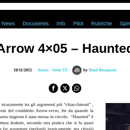
News
Docuseries
Info
Pilot
Rubriche
Spin
Arrow 4×05 – Haunte
10/11/2015
Arrow
·
Serie TV
by
Dead Recensore
 sicuramente tra gli argomenti più “chiacchierati” ,
dom del cosiddetto Arrow-
verso,
fin da quando la
uarta stagione è stata messa in circolo. “Haunted” è
ittura
leakato,
secondo una pratica che si fa quasi
a far sospettare (perlopiù ironicamente, ma chissà)