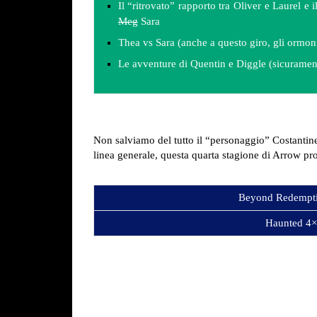
Il “ritrovato” rapporto tra Oliver e Laurel e 
Meg
Sara
Thea vs Sara (anche a questo giro, gli ormon
Le avventure di Quentin e Diggle (sicuramen
Non salviamo del tutto il “personaggio” Costantine
linea generale, questa quarta stagione di Arrow pro
Beyond Redempt
Haunted 4