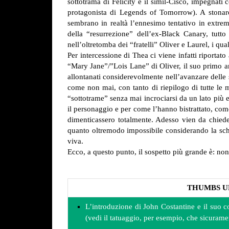
sottotrama di Felicity e il simil-Cisco, impegnat
protagonista di Legends of Tomorrow). A stonare
sembrano in realtà l’ennesimo tentativo in extre
della “resurrezione” dell’ex-Black Canary, tutto
nell’oltretomba dei “fratelli” Oliver e Laurel, i qua
Per intercessione di Thea ci viene infatti riportato
“Mary Jane”/”Lois Lane” di Oliver, il suo primo a
allontanati considerevolmente nell’avanzare delle 
come non mai, con tanto di riepilogo di tutte le m
“sottotrame” senza mai incrociarsi da un lato più 
il personaggio e per come l’hanno bistrattato, come 
dimenticassero totalmente. Adesso vien da chiede
quanto oltremodo impossibile considerando la sc
viva.
Ecco, a questo punto, il sospetto più grande è: n
THUMBS U
L’introduzione di John Costantine e il suo con
(vedi il tatuaggio, per esempio, che sicurame