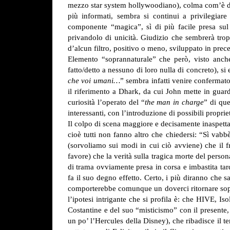
mezzo star system hollywoodiano), colma com’è di de
più informati, sembra si continui a privilegiar
componente “magica”, sì di più facile presa sul 
privandolo di unicità. Giudizio che sembrerà trop
d’alcun filtro, positivo o meno, sviluppato in prec
Elemento “soprannaturale” che però, visto anch
fatto/detto a nessuno di loro nulla di concreto), s
che voi umani…
” sembra infatti venire confermat
il riferimento a Dhark, da cui John mette in guard
curiosità l’operato del “
the man in charge
” di que
interessanti, con l’introduzione di possibili propr
Il colpo di scena maggiore e decisamente inaspettato
cioè tutti non fanno altro che chiedersi: “Sì va
(sorvoliamo sui modi in cui ciò avviene) che il 
favore) che la verità sulla tragica morte del perso
di trama ovviamente presa in corsa e imbastita tar
fa il suo degno effetto. Certo, i più diranno che 
comporterebbe comunque un doverci ritornare sopr
l’ipotesi intrigante che si profila è: che HIVE, Isol
Costantine e del suo “misticismo” con il presente,
un po’ l’Hercules della Disney), che ribadisce il t