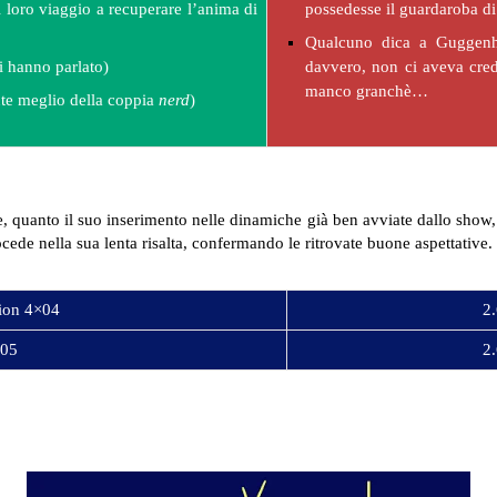
il loro viaggio a recuperare l’anima di
possedesse il guardaroba 
Qualcuno dica a Guggenh
i hanno parlato)
davvero, non ci aveva cred
manco granchè…
te meglio della coppia
nerd
)
, quanto il suo inserimento nelle dinamiche già ben avviate dallo show, 
cede nella sua lenta risalta, confermando le ritrovate buone aspettative.
ion 4×04
2.
×05
2.