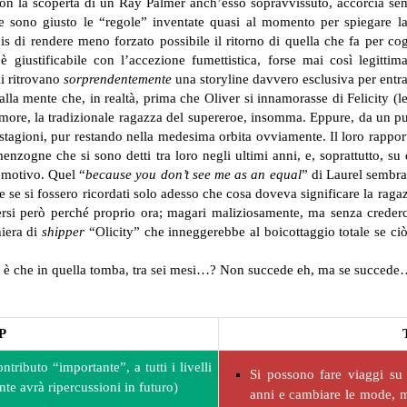
i con la scoperta di un Ray Palmer anch’esso sopravvissuto, accorcia se
 sono giusto le “regole” inventate quasi al momento per spiegare la 
mis di rendere meno forzato possibile il ritorno di quella che fa per 
 è giustificabile con l’accezione fumettistica, forse mai così legitti
li ritrovano
sorprendentemente
una storyline davvero esclusiva per entr
 alla mente che, in realtà, prima che Oliver si innamorasse di Felicity (l
more, la tradizionale ragazza del supereroe, insomma. Eppure, da un pun
stagioni, pur restando nella medesima orbita ovviamente. Il loro rappo
enzogne che si sono detti tra loro negli ultimi anni, e, soprattutto, su
emotivo. Quel “
because you don’t see me as an equal
” di Laurel sembra
se si fossero ricordati solo adesso che cosa doveva significare la ragazz
rsi però perché proprio ora; magari maliziosamente, ma senza crederci 
hiera di
shipper
“Olicity” che inneggerebbe al boicottaggio totale se ciò
on è che in quella tomba, tra sei mesi…? Non succede eh, ma se succed
P
tributo “importante”, a tutti i livelli
Si possono fare viaggi su 
nte avrà ripercussioni in futuro)
anni e cambiare le mode, m