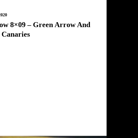
2020
ow 8×09 – Green Arrow And
 Canaries