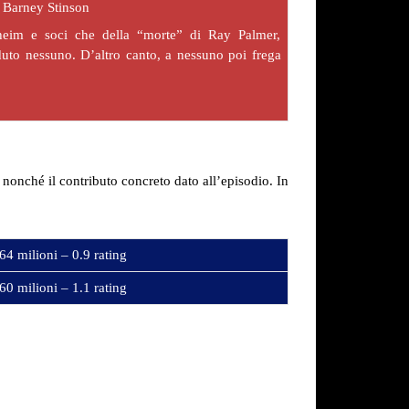
di Barney Stinson
eim e soci che della “morte” di Ray Palmer,
uto nessuno. D’altro canto, a nessuno poi frega
nonché il contributo concreto dato all’episodio. In
64 milioni – 0.9 rating
60 milioni – 1.1 rating