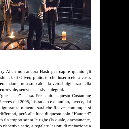
ry Allen non-ancora-Flash per capire quanto gli
shback di Oliver, piuttosto che inserircelo a caso,
era azione, non solo aiuta la verosimiglianza nella
scorrevole, senza eccessivi spiegoni.
“guest star” stessa. Per capirci, questo Costantine
Reeves del 2005, bistrattato e demolito, invece, dai
, ignoranza o meno, sarà che Reeves comunque si
ifferenti, però alla luce di questo solo “Haunted”
o fin troppo sopra le righe (la quale, onestamente,
rispettive serie, a regalare lezioni di recitazione a