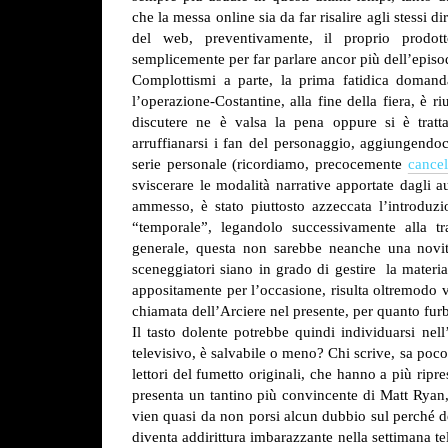
che la messa online sia da far risalire agli stessi d
del web, preventivamente, il proprio prodo
semplicemente per far parlare ancor più dell’episo
Complottismi a parte, la prima fatidica domanda,
l’operazione-Costantine, alla fine della fiera, è r
discutere ne è valsa la pena oppure si è trat
arruffianarsi i fan del personaggio, aggiungendoc
serie personale (ricordiamo, precocemente
cancel
sviscerare le modalità narrative apportate dagli au
ammesso, è stato piuttosto azzeccata l’introduzio
“temporale”, legandolo successivamente alla t
generale, questa non sarebbe neanche una novit
sceneggiatori siano in grado di gestire la materia
appositamente per l’occasione, risulta oltremodo v
chiamata dell’Arciere nel presente, per quanto furb
Il tasto dolente potrebbe quindi individuarsi nell
televisivo, è salvabile o meno? Chi scrive, sa poco
lettori del fumetto originali, che hanno a più ripr
presenta un tantino più convincente di Matt Ryan,
vien quasi da non porsi alcun dubbio sul perché de
diventa addirittura imbarazzante nella settimana tel