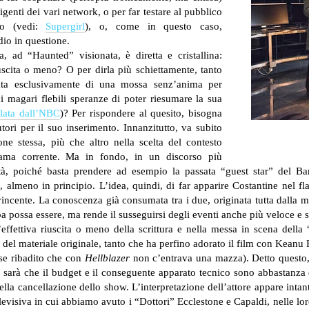
irigenti dei vari network, o per far testare al pubblico
tto (vedi:
Supergirl
), o, come in questo caso,
dio in questione.
 ad “Haunted” visionata, è diretta e cristallina:
iuscita o meno? O per dirla più schiettamente, tanto
tata esclusivamente di una mossa senz’anima per
i magari flebili speranze di poter riesumare la sua
lata dall’NBC
)? Per rispondere al quesito, bisogna
tori per il suo inserimento. Innanzitutto, va subito
ne stessa, più che altro nella scelta del contesto
rama corrente. Ma in fondo, in un discorso più
à, poiché basta prendere ad esempio la passata “guest star” del Bar
, almeno in principio. L’idea, quindi, di far apparire Costantine nel fla
incente. La conoscenza già consumata tra i due, originata tutta dalla m
a possa essere, ma rende il susseguirsi degli eventi anche più veloce e 
’effettiva riuscita o meno della scrittura e nella messa in scena della 
 del materiale originale, tanto che ha perfino adorato il film con Keanu 
ese ribadito che con
Hellblazer
non c’entrava una mazza). Detto questo
 sarà che il budget e il conseguente apparato tecnico sono abbastanza d
lla cancellazione dello show. L’interpretazione dell’attore appare intant
evisiva in cui abbiamo avuto i “Dottori” Ecclestone e Capaldi, nelle loro 