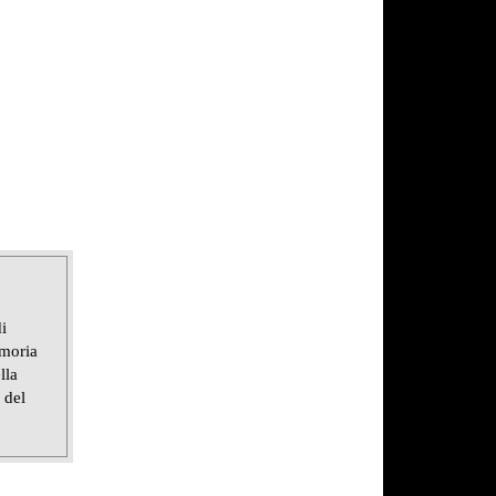
i
emoria
lla
 del