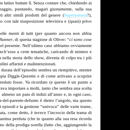
n latino buttate lì. Senza contare che, chiedendo ai
onaggio, puntando, magari giustamente, sulla sua
 altri simili prodotti del genere (
Supernatural
?),
 con tale trasposizione televisiva e (quasi) privo
lle menti di tutti (per quanto ancora non abbia
 Runner
, di questa stagione di Oliver: “
ci sono cose
 nel presente. Nell’ultimo caso abbiamo ovviamente
anch’esso a certe tematiche, caricando di mistero e
 nella storia dello show, diventa di colpo tra i più
lini affaristi e malintenzionati.
 la durata dell’episodio sembra un riempitivo, mentre
ppia Diggle-Quentin e di come arrivano a scoprire
reduto fosse. Va ricordato (e questo è un punto a
brava importare a molti, tanto che sembra una scelta
 almeno un paio di indizi all’anno e, in ogni caso,
ia-del-parente-defunto è dietro l’angolo, ma questo
pisodi e la gestione “univoca” delle varie trame,
ata, come detto, è invece l’incrocio della trama di
’anima perduta (che in quanto alla sua resa ricorda
rno della prodiga sorella (fatto che, aggiungendo la