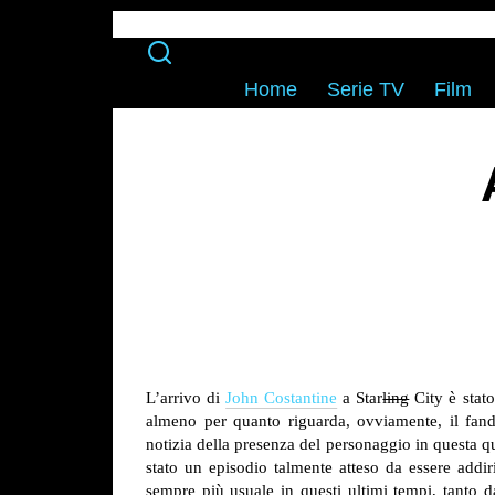
Home
Serie TV
Film
L’arrivo di
John Costantine
a Star
ling
City è stato
almeno per quanto riguarda, ovviamente, il fan
notizia della presenza del personaggio in questa q
stato un episodio talmente atteso da essere addir
sempre più usuale in questi ultimi tempi, tanto d