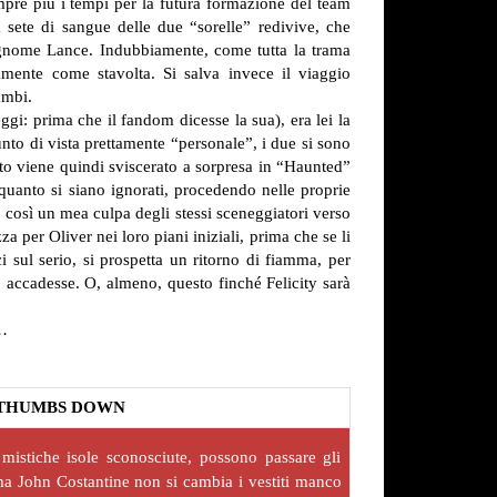
mpre più i tempi per la futura formazione del team
sete di sangue delle due “sorelle” redivive, che
cognome Lance. Indubbiamente, come tutta la trama
mamente come stavolta. Si salva invece il viaggio
ambi.
eggi: prima che il fandom dicesse la sua), era lei la
to di vista prettamente “personale”, i due si sono
rto viene quindi sviscerato a sorpresa in “Haunted”
 quanto si siano ignorati, procedendo nelle proprie
 così un mea culpa degli stessi sceneggiatori verso
a per Oliver nei loro piani iniziali, prima che se li
sul serio, si prospetta un ritorno di fiamma, per
 accadesse. O, almeno, questo finché Felicity sarà
e…
THUMBS DOWN
mistiche isole sconosciute, possono passare gli
a John Costantine non si cambia i vestiti manco