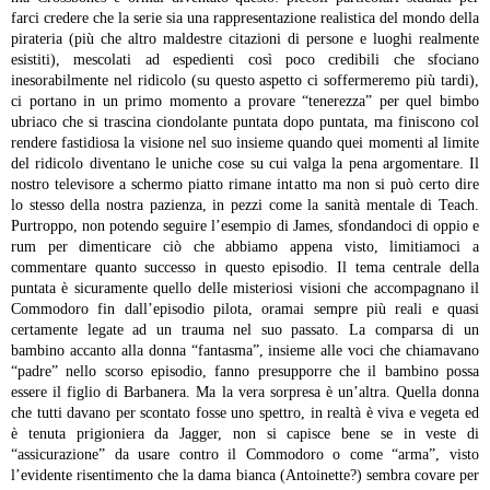
farci credere che la serie sia una rappresentazione realistica del mondo della
pirateria (più che altro maldestre citazioni di persone e luoghi realmente
esistiti), mescolati ad espedienti così poco credibili che sfociano
inesorabilmente nel ridicolo (su questo aspetto ci soffermeremo più tardi),
ci portano in un primo momento a provare “tenerezza” per quel bimbo
ubriaco che si trascina ciondolante puntata dopo puntata, ma finiscono col
rendere fastidiosa la visione nel suo insieme quando quei momenti al limite
del ridicolo diventano le uniche cose su cui valga la pena argomentare. Il
nostro televisore a schermo piatto rimane intatto ma non si può certo dire
lo stesso della nostra pazienza, in pezzi come la sanità mentale di Teach.
Purtroppo, non potendo seguire l’esempio di James, sfondandoci di oppio e
rum per dimenticare ciò che abbiamo appena visto, limitiamoci a
commentare quanto successo in questo episodio.
Il tema centrale della
puntata è sicuramente quello delle misteriosi visioni che accompagnano il
Commodoro fin dall’episodio pilota, oramai sempre più reali e quasi
certamente legate ad un trauma nel suo passato. La comparsa di un
bambino accanto alla donna “fantasma”, insieme alle voci che chiamavano
“padre” nello scorso episodio, fanno presupporre che il bambino possa
essere il figlio di Barbanera. Ma la vera sorpresa è un’altra. Quella donna
che tutti davano per scontato fosse uno spettro, in realtà è viva e vegeta ed
è tenuta prigioniera da Jagger, non si capisce bene se in veste di
“assicurazione” da usare contro il Commodoro o come “arma”, visto
l’evidente risentimento che la dama bianca (Antoinette?) sembra covare per