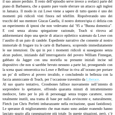
il suo amore perduto. Il resto dell’episodio serve invece a svelarci parte del
piano di Barbanera, che a quanto pare vuole sferrare un attacco agli inglesi
in Jamaica. Il modo in cui Lowe viene a sapere di tutto questo è uno dei
momenti più ridicoli visti finora nel telefilm. Rispolverando uno dei
trucchi del suo mentore Giucas Casella, il nostro dottore/spia ci delizia con
un esperimento di ipnosi che non vedevamo dal ’95 a “Buona domenica”.
E così senza alcuna spiegazione razionale, Teach si ritrova ad
addormentarsi dopo una specie di attacco epilettico scatenato da Lowe con
l’ausilio di un paio di candele. Espediente narrativo che consente al nostro
immortale di frugare tra le carte di Barbanera, scoprendo immediatamente
le sue intenzioni. Da qui in poi i momenti ridicoli si susseguono senza
alcun pudore, iniziando dall’interrogatorio del povero William Finnegan,
gabbato da Jagger con una storiella su presunte iniziali incise sul
dispositivo che non si sarebbe bevuto nessuno a parte lui, proseguendo con
la scena quasi omoerotica tra Lowe e Belfour in riva all’oceano per portare
un po’ di sollievo al povero invalido, e concludendo in bellezza con la
faccia ammiccante di Teach, per l’occasione travestito da
Liberace
.
Al suo quarto tentativo, Crossbones fallisce nuovamente nell’intento di
sorprendere lo spettatore, offrendo quaranta minuti di intrattenimento
mediocre, fatto per lo più di personaggi senza troppo carattere, scene
totalmente inutili, una trama di base per nulla avvincente e, naturalmente,
Fletch (un Chris Perfetti imbarazzante nella recitazione, quasi fastidioso).
Le speranze di miglioramento che man mano sono andate svanendo hanno
lasciato spazio alla rassegnazione più totale. In queste situazioni, però, c’è