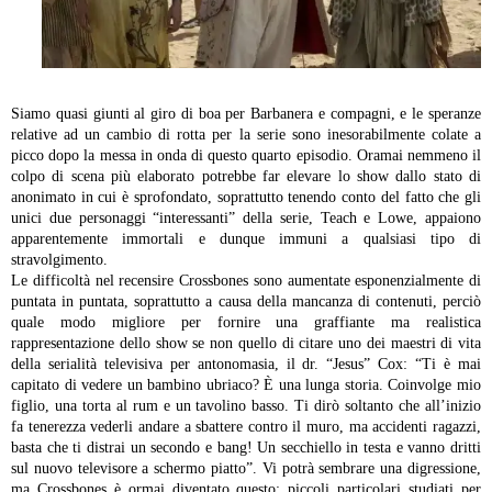
Siamo quasi giunti al giro di boa per Barbanera e compagni, e le speranze
relative ad un cambio di rotta per la serie sono inesorabilmente colate a
picco dopo la messa in onda di questo quarto episodio. Oramai nemmeno il
colpo di scena più elaborato potrebbe far elevare lo show dallo stato di
anonimato in cui è sprofondato, soprattutto tenendo conto del fatto che gli
unici due personaggi “interessanti” della serie, Teach e Lowe, appaiono
apparentemente immortali e dunque immuni a qualsiasi tipo di
stravolgimento.
Le difficoltà nel recensire Crossbones sono aumentate esponenzialmente di
puntata in puntata, soprattutto a causa della mancanza di contenuti, perciò
quale modo migliore per fornire una graffiante ma realistica
rappresentazione dello show se non quello di citare uno dei maestri di vita
della serialità televisiva per antonomasia, il dr. “Jesus” Cox: “Ti è mai
capitato di vedere un bambino ubriaco? È una lunga storia. Coinvolge mio
figlio, una torta al rum e un tavolino basso. Ti dirò soltanto che all’inizio
fa tenerezza vederli andare a sbattere contro il muro, ma accidenti ragazzi,
basta che ti distrai un secondo e bang! Un secchiello in testa e vanno dritti
sul nuovo televisore a schermo piatto”. Vi potrà sembrare una digressione,
ma Crossbones è ormai diventato questo: piccoli particolari studiati per