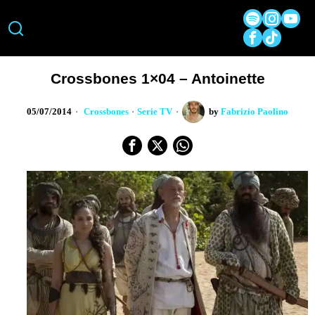
Crossbones 1×04 – Antoinette
05/07/2014
Crossbones
·
Serie TV
by
Fabrizio Paolino