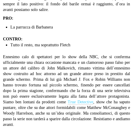
sempre il lato positivo: il fondo del barile ormai è raggiunto, d’ora in
avanti possiamo solo salire.
PRO:
La parrucca di Barbanera
CONTRO:
Tutto il resto, ma soprattutto Fletch
Ennesimo calo di spettatori per lo show della NBC, che si conferma
ufficialmente una chiara occasione mancata e un clamoroso passo falso per
un attore del calibro di John Malkovich, rimasto vittima dell’ennesimo
show costruito ad hoc attorno ad un grande attore preso in prestito dal
grande schermo. Prima di lui già Michael J. Fox e Robin Williams non
hanno trovato fortuna sul piccolo schermo, finendo per essere cancellati
dopo la prima stagione, confermando che la forza di una serie televisiva
non può essere esclusivamente legata alla fama dell’attore protagonista.
Siamo ben lontani da prodotti come
True Detective
, show che ha saputo
puntare, oltre che su due attori formidabili come Matthew McConaughey e
Woody Harrelson, anche su un’idea originale. Ma consoliamoci, di questo
passo la serie non tarderà a sparire dalla circolazione. Resistiamo e andiamo
avanti.