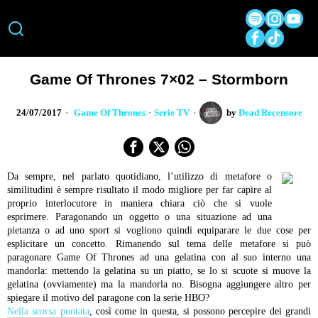
Game Of Thrones 7×02 – Stormborn
24/07/2017
Game Of Thrones
·
Serie TV
by
Dead Recensore
Da sempre, nel parlato quotidiano, l’utilizzo di metafore o
similitudini è sempre risultato il modo migliore per far capire al
proprio interlocutore in maniera chiara ciò che si vuole
esprimere. Paragonando un oggetto o una situazione ad una
pietanza o ad uno sport si vogliono quindi equiparare le due cose per
esplicitare un concetto. Rimanendo sul tema delle metafore si può
paragonare Game Of Thrones ad una gelatina con al suo interno una
mandorla: mettendo la gelatina su un piatto, se lo si scuote si muove la
gelatina (ovviamente) ma la mandorla no. Bisogna aggiungere altro per
spiegare il motivo del paragone con la serie HBO?
Nella scorsa puntata
, così come in questa, si possono percepire dei grandi