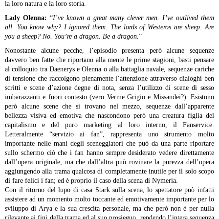
la loro natura e la loro storia.
Lady Olenna:
“
I’ve known a great many clever men. I’ve outlived them
all. You know why? I ignored them. The lords of Westeros are sheep. Are
you a sheep? No. You’re a dragon. Be a dragon.
”
Nonostante alcune pecche, l’episodio presenta però alcune sequenze
davvero ben fatte che riportano alla mente le prime stagioni, basti pensare
al colloquio tra Daenerys e Olenna o alla battaglia navale, sequenze cariche
di tensione che raccolgono pienamente l’attenzione attraverso dialoghi ben
scritti e scene d’azione degne di nota, senza l’utilizzo di scene di sesso
imbarazzanti e fuori contesto (vero Verme Grigio e Missandei?). Esistono
però alcune scene che si trovano nel mezzo, sequenze dall’apparente
bellezza visiva ed emotiva che nascondono però una creatura figlia del
capitalismo e del puro marketing al loro interno, il Fanservice.
Letteralmente “servizio ai fan”, rappresenta uno strumento molto
importante nelle mani degli sceneggiatori che può da una parte riportare
sullo schermo ciò che i fan hanno sempre desiderato vedere direttamente
dall’opera originale, ma che dall’altra può rovinare la purezza dell’opera
aggiungendo alla trama qualcosa di completamente inutile per il solo scopo
di fare felici i fan; ed è proprio il caso della scena di Nymeria.
Con il ritorno del lupo di casa Stark sulla scena, lo spettatore può infatti
assistere ad un momento molto toccante ed emotivamente importante per lo
sviluppo di Arya e la sua crescita personale, ma che però non è per nulla
rilevante ai fini della trama ed al suo prosieguo, rendendo l’intera sequenza