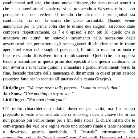
cambiamenti nell’aria, che siano nuove alleanze, che siano nuovi scontri o
che siano nuovi amori, qualcosa si sta muovendo a Westeros e lo si può
percepire ma non vedere. Il mondo che circonda i protagonisti sta
cambiando, ma non la storia che viene raccontata. Quando venne
annunciato per la prima volta che le ultime due stagioni sarebbero state
composte, rispettivamente, da 7 e 6 episodi e non più 10, quello che si
aspettava era quindi un notevole incremento nella narrazione degli
avvenimenti per permettere agli sceneggiatori di chiudere tutte le trame
aperte nel corso delle stagioni precedenti, il tutto in maniera ordinata e
lineare evitando di risolvere tutto frettolosamente. Quello che purtroppo si
tende a riscontrare in questi primi due episodi è che questo cambiamento
non avverrà e si tenderà quindi a rimandare i grandi avvenimenti verso la
fine, facendo risentire della mancanza di dinamicità in questi primi episodi
(eccezion fatta per lo scontro all’interno della casata Greyjoy).
Littlefinger:
“
We have never talk, properly. I want to remedy that.
”
Jon Snow:
“
I’ve nothing to say to you.
”
Littlefinger:
“
Not even thank you?
”
C’è molto chiacchiericcio infatti, doveroso per carità, ma fin troppo
preparatorio visto e considerato che ci sono degli eventi chiave che ormai
non possono più venire meno per i fini della storia. È chiaro infatti che le
convergenze dei vari re e regine verso uno scontro finale è tanto necessario
e doveroso, quanto inevitabile. Il “casuale” ritrovamento del
dragonglass
coincide “casualmente” con l’arrivo di Daenerys ed il suo