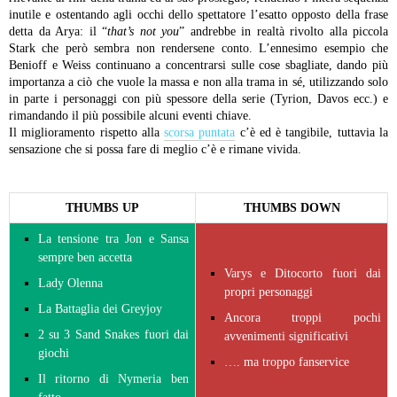
inutile e ostentando agli occhi dello spettatore l’esatto opposto della frase
detta da Arya: il “
that’s not you
” andrebbe in realtà rivolto alla piccola
Stark che però sembra non rendersene conto. L’ennesimo esempio che
Benioff e Weiss continuano a concentrarsi sulle cose sbagliate, dando più
importanza a ciò che vuole la massa e non alla trama in sé, utilizzando solo
in parte i personaggi con più spessore della serie (Tyrion, Davos ecc.) e
rimandando il più possibile alcuni eventi chiave.
Il miglioramento rispetto alla
scorsa puntata
c’è ed è tangibile, tuttavia la
sensazione che si possa fare di meglio c’è e rimane vivida.
THUMBS UP
THUMBS DOWN
La tensione tra Jon e Sansa
sempre ben accetta
Varys e Ditocorto fuori dai
Lady Olenna
propri personaggi
La Battaglia dei Greyjoy
Ancora troppi pochi
2 su 3 Sand Snakes fuori dai
avvenimenti significativi
giochi
…. ma troppo fanservice
Il ritorno di Nymeria ben