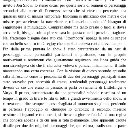
invito a Jon Snow; lo stesso dicasi per questa sorta di reunion di personaggi
secondari alla corte di Daenerys, senza che si riesca a percepire una
qualsiasi unità di misura temporale. Insomma si utilizzano due metri e due
misure per accelerare la narrazione e rallentarla quando c’è bisogno di
raggiungere il minutaggio. Comprensibile ma tanto presto o tardi si dovrà
arrivare lì, bisogna solo capire se sarà in questa o nella prossima stagione.
Nel frattempo bisogna dare atto che “Stormborn” appaga la sete di sangue
con un bello scontro tra Greyjoy che non si attendeva così a breve tempo.
Fin dalla prima puntata lo show è stato caratterizzato da un cast di
personaggi dalle personalità particolari e profonde, con le proprie
motivazioni e sentimenti che giustamente seguivano una linea guida che
non stravolgeva ciò che il character voleva o pensava inizialmente, il tutto
mantenendo una certa coerenza. Con la visione di questo secondo episodio
salta all’occhio come le personalità di due dei personaggi principali siano
state stravolte per necessità di trama, rendendoli personaggi totalmente
diversi da ciò che erano in passato: si parla ovviamente di Littlefinger e
Varys. Il primo, caratterizzato da una personalità subdola e scaltra ed un
tempo in grado di tirare le fila di tutti i grandi avvenimenti dello show, si
ritrova ora a dire sempre la cosa sbagliata al momento sbagliato, perdendo
in partenza l’appoggio di chiunque lo circondi; il secondo, maestro
tessitore di inganni e tradimenti, si ritrova a giurare fedeltà ad una regina
che conosce appena e di cui non si fida pienamente. Due apparenti cadute
di stile per due dei migliori personaggi che, qui ed ora, tradiscono in parte