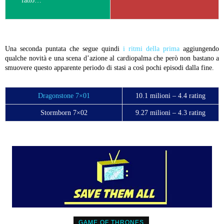
fatto…
Una seconda puntata che segue quindi
i ritmi della prima
aggiungendo
qualche novità e una scena d’azione al cardiopalma che però non bastano a
smuovere questo apparente periodo di stasi a così pochi episodi dalla fine.
Dragonstone 7×01
10.1 milioni – 4.4 rating
Stormborn 7×02
9.27 milioni – 4.3 rating
GAME OF THRONES