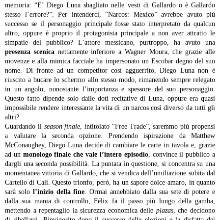
memoria: “E’ Diego Luna sbagliato nelle vesti di Gallardo o è Gallardo
stesso l’errore?”. Per intenderci, “Narcos: Mexico” avrebbe avuto più
successo se il personaggio principale fosse stato interpretato da qualcun
altro, oppure è proprio il protagonista principale a non aver attratto le
simpatie del pubblico? L’attore messicano, purtroppo, ha avuto una
presenza scenica
nettamente inferiore a Wagner Moura, che grazie alle
movenze e alla mimica facciale ha impersonato un Escobar degno del suo
nome. Di fronte ad un competitor così agguerrito, Diego Luna non è
riuscito a bucare lo schermo allo stesso modo, rimanendo sempre relegato
in un angolo, nonostante l’importanza e spessore del suo personaggio.
Questo fatto dipende solo dalle doti recitative di Luna, oppure era quasi
impossibile rendere interessante la vita di un narcos così diverso da tutti gli
altri?
Guardando il
season finale
, intitolato “Free Trade”, saremmo più propensi
a valutare la seconda opzione. Prendendo ispirazione da Matthew
McConaughey, Diego Luna decide di cambiare le carte in tavola e, grazie
ad un
monologo finale che vale l’intero episodio
, convince il pubblico a
dargli una seconda possibilità. La puntata in questione, si concentra su una
momentanea vittoria di Gallardo, che si vendica dell’umiliazione subita dal
Cartello di Cali. Questo trionfo, però, ha un sapore dolce-amaro, in quanto
sarà solo
l’inizio della fine
. Ormai annebbiato dalla sua sete di potere e
dalla sua mania di controllo, Félix fa il passo più lungo della gamba,
mettendo a repentaglio la sicurezza economica delle
plazas
, che decidono
di ribellarsi. Rinvigorito dopo il successo delle elezioni e la disfatta dei