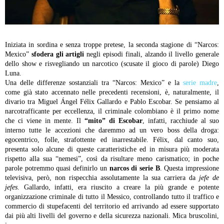
Iniziata in sordina e senza troppe pretese, la seconda stagione di “Narcos:
Mexico”
sfodera gli artigli
negli episodi finali, alzando il livello generale
dello show e risvegliando un narcotico (scusate il gioco di parole) Diego
Luna.
Una delle differenze sostanziali tra “Narcos: Mexico” e la
serie madre
,
come già stato accennato nelle precedenti recensioni, è, naturalmente, il
divario tra Miguel Ángel Félix Gallardo e Pablo Escobar. Se pensiamo al
narcotrafficante per eccellenza, il criminale colombiano è il primo nome
che ci viene in mente. Il
“mito” di Escobar
, infatti, racchiude al suo
interno tutte le accezioni che daremmo ad un vero boss della droga:
egocentrico, folle, strafottente ed inarrestabile. Félix, dal canto suo,
presenta solo alcune di queste caratteristiche ed in misura più moderata
rispetto alla sua “nemesi”, così da risultare meno carismatico; in poche
parole potremmo quasi definirlo un
narcos di serie B
. Questa impressione
televisiva, però, non rispecchia assolutamente la sua carriera da
jefe de
jefes
. Gallardo, infatti, era riuscito a creare la più grande e potente
organizzazione criminale di tutto il Messico, controllando tutto il traffico e
commercio di stupefacenti del territorio ed arrivando ad essere supportato
dai più alti livelli del governo e della sicurezza nazionali. Mica bruscolini,