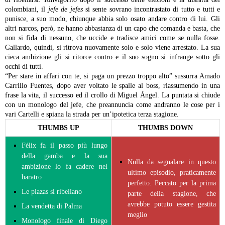
colombiani, il
jefe de jefes
si sente sovrano incontrastato di tutto e tutti e
punisce, a suo modo, chiunque abbia solo osato andare contro di lui. Gli
altri narcos, però, ne hanno abbastanza di un capo che comanda e basta, che
non si fida di nessuno, che uccide e tradisce amici come se nulla fosse.
Gallardo, quindi, si ritrova nuovamente solo e solo viene arrestato. La sua
cieca ambizione gli si ritorce contro e il suo sogno si infrange sotto gli
occhi di tutti.
“Per stare in affari con te, si paga un prezzo troppo alto” sussurra Amado
Carrillo Fuentes, dopo aver voltato le spalle al boss, riassumendo in una
frase la vita, il successo ed il crollo di Miguel Ángel. La puntata si chiude
con un monologo del jefe, che preannuncia come andranno le cose per i
vari Cartelli e spiana la strada per un’ipotetica terza stagione.
THUMBS UP
THUMBS DOWN
Félix fa il passo più lungo
della gamba e la sua
Nulla da segnalare in questo
ambizione lo fa cadere nel
ultimo episodio, praticamente
baratro
perfetto. Peccato per la prima
Le plazas si ribellano
parte della stagione, che
avrebbe potuto essere gestita
La vendetta di Palma
meglio
Monologo finale di Diego