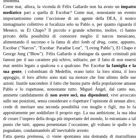
insomma.
Come mai, allora, la vicenda di Félix Gallardo non ha avuto un
impatto
mediatico
pari a quella di Escobar? Come mai, nonostante un evento
importantissimo come l’uccisione di un agente della DEA, il nostro
immaginario collettivo si focalizza solo su Pablo o, per quanto riguarda il
Messico, su El Chapo? Il piccolo e grande schermo, inoltre, ci hanno
privato della possibilità di conoscere meglio il narcos messicano,
alimentando il successo e la fama di altri
lords of drug
, come, appunto,
Escobar (“Narcos”, “Escobar: Paradise Lost”, “Loving Pablo”), El Chapo e
George Jung (“Blow”). Félix Gallardo si distingue da questi criminali più
famosi per il suo carattere più schivo, solitario, per il fatto di non essersi
mai sentito legato a qualcosa o a qualcuno. Per Escobar
la famiglia e la
sua gente
, i colombiani di Medellín, erano tutto: la loro stima, il loro
appoggio, il loro affetto sono stati sia motore che fine ultimo delle sue
azioni. Inutile nascondere il fatto che buona parte della popolazione amasse
Pablo e lo rispettasse, nonostante tutto. Miguel Ángel, dal canto suo,
ammette candidamente di
non avere soci, ma dipendenti
; vive arroccato
sulle sue posizioni, senza considerare o rispettare l’opinione di nessun altro;
crede di meritare una seconda possibilità con moglie e figli, ma lo fa
appositamente per soddisfare il proprio ego. La sua ambizione, la sua idea
di creare l’impero della droga più importante del mondo, lo estraniano a tal
punto che tutti, appena presentatasi l’occasione, gli voltano le spalle e lo
pugnalano, condannandolo all’inevitabile arresto.
Fatta questa premessa, ci viene spontanea una domanda di marzulliana