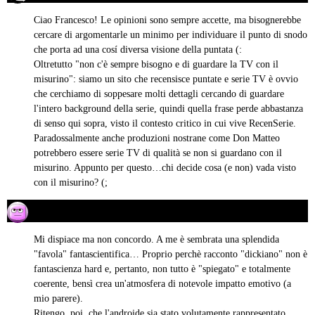
detto:
Ciao Francesco! Le opinioni sono sempre accette, ma bisognerebbe
cercare di argomentarle un minimo per individuare il punto di snodo
che porta ad una cosí diversa visione della puntata (:
Oltretutto "non c'è sempre bisogno e di guardare la TV con il
misurino": siamo un sito che recensisce puntate e serie TV è ovvio
che cerchiamo di soppesare molti dettagli cercando di guardare
l'intero background della serie, quindi quella frase perde abbastanza
di senso qui sopra, visto il contesto critico in cui vive RecenSerie.
Paradossalmente anche produzioni nostrane come Don Matteo
potrebbero essere serie TV di qualità se non si guardano con il
misurino. Appunto per questo…chi decide cosa (e non) vada visto
con il misurino? (;
Fabrizio Casagrande
05/10/2017 alle 00:33
ha
detto:
Mi dispiace ma non concordo. A me è sembrata una splendida
"favola" fantascientifica… Proprio perchè racconto "dickiano" non è
fantascienza hard e, pertanto, non tutto è "spiegato" e totalmente
coerente, bensì crea un'atmosfera di notevole impatto emotivo (a
mio parere).
Ritengo, poi, che l'androide sia stato volutamente rappresentato