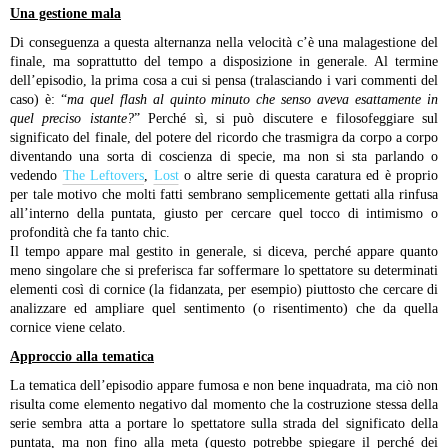
Una gestione mala
Di conseguenza a questa alternanza nella velocità c’è una malagestione del
finale, ma soprattutto del tempo a disposizione in generale. Al termine
dell’episodio, la prima cosa a cui si pensa (tralasciando i vari commenti del
caso) è: “
ma quel flash al quinto minuto che senso aveva esattamente in
quel preciso istante?
” Perché sì, si può discutere e filosofeggiare sul
significato del finale, del potere del ricordo che trasmigra da corpo a corpo
diventando una sorta di coscienza di specie, ma non si sta parlando o
vedendo
The Leftovers
,
Lost
o altre serie di questa caratura ed è proprio
per tale motivo che molti fatti sembrano semplicemente gettati alla rinfusa
all’interno della puntata, giusto per cercare quel tocco di intimismo o
profondità che fa tanto chic.
Il tempo appare mal gestito in generale, si diceva, perché appare quanto
meno singolare che si preferisca far soffermare lo spettatore su determinati
elementi così di cornice (la fidanzata, per esempio) piuttosto che cercare di
analizzare ed ampliare quel sentimento (o risentimento) che da quella
cornice viene celato.
Approccio alla tematica
La tematica dell’episodio appare fumosa e non bene inquadrata, ma ciò non
risulta come elemento negativo dal momento che la costruzione stessa della
serie sembra atta a portare lo spettatore sulla strada del significato della
puntata, ma non fino alla meta (questo potrebbe spiegare il perché dei