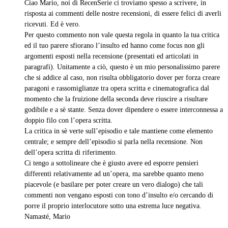
Ciao Mario, noi di RecenSerie ci troviamo spesso a scrivere, in
risposta ai commenti delle nostre recensioni, di essere felici di averli
ricevuti. Ed è vero.
Per questo commento non vale questa regola in quanto la tua critica
ed il tuo parere sfiorano l’insulto ed hanno come focus non gli
argomenti esposti nella recensione (presentati ed articolati in
paragrafi). Unitamente a ciò, questo è un mio personalissimo parere
che si addice al caso, non risulta obbligatorio dover per forza creare
paragoni e rassomiglianze tra opera scritta e cinematografica dal
momento che la fruizione della seconda deve riuscire a risultare
godibile e a sè stante. Senza dover dipendere o essere interconnessa a
doppio filo con l’opera scritta.
La critica in sè verte sull’episodio e tale mantiene come elemento
centrale; e sempre dell’episodio si parla nella recensione. Non
dell’opera scritta di riferimento.
Ci tengo a sottolineare che è giusto avere ed esporre pensieri
differenti relativamente ad un’opera, ma sarebbe quanto meno
piacevole (e basilare per poter creare un vero dialogo) che tali
commenti non vengano esposti con tono d’insulto e/o cercando di
porre il proprio interlocutore sotto una estrema luce negativa.
Namasté, Mario