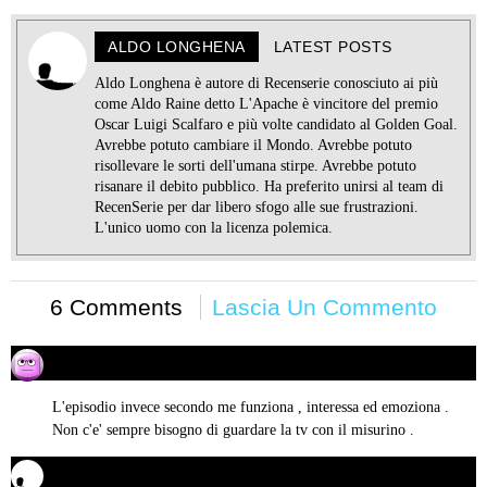
ALDO LONGHENA
LATEST POSTS
Aldo Longhena è autore di Recenserie conosciuto ai più
come Aldo Raine detto L'Apache è vincitore del premio
Oscar Luigi Scalfaro e più volte candidato al Golden Goal.
Avrebbe potuto cambiare il Mondo. Avrebbe potuto
risollevare le sorti dell'umana stirpe. Avrebbe potuto
risanare il debito pubblico. Ha preferito unirsi al team di
RecenSerie per dar libero sfogo alle sue frustrazioni.
L'unico uomo con la licenza polemica.
6 Comments
Lascia Un Commento
Francesco Pergolini
28/09/2017 alle 14:53
ha
detto:
L'episodio invece secondo me funziona , interessa ed emoziona .
Non c'e' sempre bisogno di guardare la tv con il misurino .
Aldo Longhena
28/09/2017 alle 17:54
ha