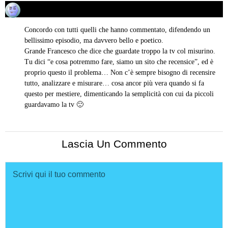
Lorenzo
24/05/2018 alle 20:20
ha
detto:
Concordo con tutti quelli che hanno commentato, difendendo un
bellissimo episodio, ma davvero bello e poetico.
Grande Francesco che dice che guardate troppo la tv col misurino.
Tu dici “e cosa potremmo fare, siamo un sito che recensice”, ed è
proprio questo il problema… Non c’è sempre bisogno di recensire
tutto, analizzare e misurare… cosa ancor più vera quando si fa
questo per mestiere, dimenticando la semplicità con cui da piccoli
guardavamo la tv 🙂
Lascia Un Commento