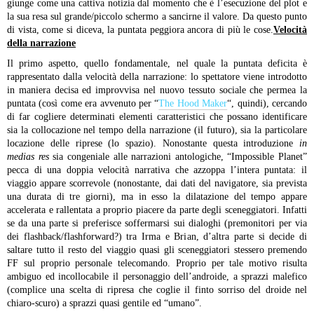
giunge come una cattiva notizia dal momento che è l’esecuzione del plot e
la sua resa sul grande/piccolo schermo a sancirne il valore. Da questo punto
di vista, come si diceva, la puntata peggiora ancora di più le cose.
Velocità
della narrazione
Il primo aspetto, quello fondamentale, nel quale la puntata deficita è
rappresentato dalla velocità della narrazione: lo spettatore viene introdotto
in maniera decisa ed improvvisa nel nuovo tessuto sociale che permea la
puntata (così come era avvenuto per “
The Hood Maker
“, quindi), cercando
di far cogliere determinati elementi caratteristici che possano identificare
sia la collocazione nel tempo della narrazione (il futuro), sia la particolare
locazione delle riprese (lo spazio). Nonostante questa introduzione
in
medias res
sia congeniale alle narrazioni antologiche, “Impossible Planet”
pecca di una doppia velocità narrativa che azzoppa l’intera puntata: il
viaggio appare scorrevole (nonostante, dai dati del navigatore, sia prevista
una durata di tre giorni), ma in esso la dilatazione del tempo appare
accelerata e rallentata a proprio piacere da parte degli sceneggiatori. Infatti
se da una parte si preferisce soffermarsi sui dialoghi (premonitori per via
dei flashback/flashforward?) tra Irma e Brian, d’altra parte si decide di
saltare tutto il resto del viaggio quasi gli sceneggiatori stessero premendo
FF sul proprio personale telecomando. Proprio per tale motivo risulta
ambiguo ed incollocabile il personaggio dell’androide, a sprazzi malefico
(complice una scelta di ripresa che coglie il finto sorriso del droide nel
chiaro-scuro) a sprazzi quasi gentile ed “umano”.