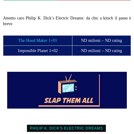
Attento caro Philip K. Dick’s Electric Dreams: da chic a kitsch il passo è
breve.
The Hood Maker 1×01
ND milioni – ND rating
Impossible Planet 1×02
ND milioni – ND rating
PHILIP K. DICK'S ELECTRIC DREAMS