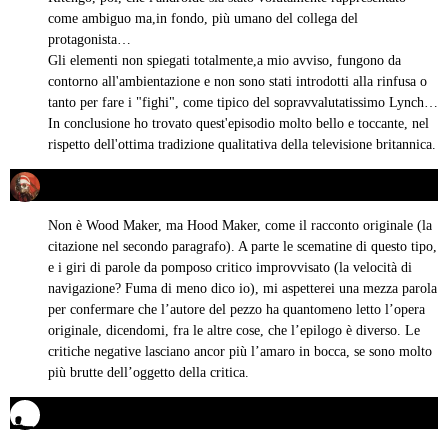
come ambiguo ma,in fondo, più umano del collega del
protagonista…
Gli elementi non spiegati totalmente,a mio avviso, fungono da
contorno all'ambientazione e non sono stati introdotti alla rinfusa o
tanto per fare i "fighi", come tipico del sopravvalutatissimo Lynch…
In conclusione ho trovato quest'episodio molto bello e toccante, nel
rispetto dell'ottima tradizione qualitativa della televisione britannica.
Mario
16/01/2018 alle 03:24
ha
detto:
Non è Wood Maker, ma Hood Maker, come il racconto originale (la
citazione nel secondo paragrafo). A parte le scematine di questo tipo,
e i giri di parole da pomposo critico improvvisato (la velocità di
navigazione? Fuma di meno dico io), mi aspetterei una mezza parola
per confermare che l’autore del pezzo ha quantomeno letto l’opera
originale, dicendomi, fra le altre cose, che l’epilogo è diverso. Le
critiche negative lasciano ancor più l’amaro in bocca, se sono molto
più brutte dell’oggetto della critica.
Aldo Longhena
18/01/2018 alle 13:41
ha
detto: