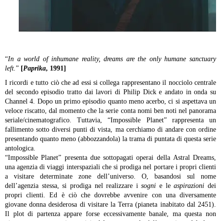
“
In a world of inhumane reality, dreams are the only humane sanctuary
left.
”
[
Paprika
, 1991]
I ricordi e tutto ciò che ad essi si collega rappresentano il nocciolo centrale
del secondo episodio tratto dai lavori di Philip Dick e andato in onda su
Channel 4. Dopo un primo episodio quanto meno acerbo, ci si aspettava un
veloce riscatto, dal momento che la serie conta nomi ben noti nel panorama
seriale/cinematografico. Tuttavia, “Impossible Planet” rappresenta un
fallimento sotto diversi punti di vista, ma cerchiamo di andare con ordine
presentando quanto meno (abbozzandola) la trama di puntata di questa serie
antologica.
“Impossible Planet” presenta due sottopagati operai della Astral Dreams,
una agenzia di viaggi interspaziali che si prodiga nel portare i propri clienti
a visitare determinate zone dell’universo. O, basandosi sul nome
dell’agenzia stessa, si prodiga nel realizzare i
sogni
e le
aspirazioni
dei
propri clienti. Ed è ciò che dovrebbe avvenire con una diversamente
giovane donna desiderosa di visitare la Terra (pianeta inabitato dal 2451).
Il plot di partenza appare forse eccessivamente banale, ma questa non