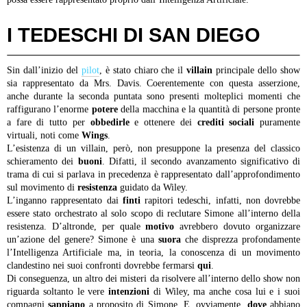
I TEDESCHI DI SAN DIEGO
Sin dall’inizio del
pilot
, è stato chiaro che il
villain
principale dello show
sia rappresentato da Mrs. Davis. Coerentemente con questa asserzione,
anche durante la seconda puntata sono presenti molteplici momenti che
raffigurano l’enorme
potere
della macchina e la quantità di persone pronte
a fare di tutto per
obbedirle
e ottenere dei
crediti
sociali
puramente
virtuali, noti come
Wings
.
L’esistenza di un villain, però, non presuppone la presenza del classico
schieramento dei
buoni
. Difatti, il secondo avanzamento significativo di
trama di cui si parlava in precedenza è rappresentato dall’approfondimento
sul movimento di
resistenza
guidato da Wiley.
L’inganno rappresentato dai
finti
rapitori tedeschi, infatti, non dovrebbe
essere stato orchestrato al solo scopo di reclutare Simone all’interno della
resistenza. D’altronde, per quale
motivo
avrebbero dovuto organizzare
un’azione del genere? Simone è una
suora
che disprezza profondamente
l’Intelligenza Artificiale ma, in teoria, la conoscenza di un movimento
clandestino nei suoi confronti dovrebbe fermarsi
qui
.
Di conseguenza, un altro dei misteri da risolvere all’interno dello show non
riguarda soltanto le vere
intenzioni
di Wiley, ma anche cosa lui e i suoi
compagni
sappiano
a proposito di Simone. E, ovviamente,
dove
abbiano