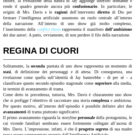
Inoltre, la rivelazione della natura di Jay aggiunge ulteriori domande e
rende il quadro generale ancora più
confusionario
. In particolare, le
origini di Mrs. Davis e le
ragioni
dell’intervento
diretto
di Dio per
fermare l’intelligenza artificiale assumono un ruolo centrale all’interno
della narrazione. All’interno di uno show già molto complesso,
l’inserimento della
conflict thesis
rappresenta il manifesto
dell’ambizione
dei due autori. A patto, ovviamente, di non perdere il filo della narrazione.
REGINA DI CUORI
Solitamente, la
seconda
puntata di uno show rappresenta un momento di
stasi
, di definizione dei personaggi e di attesa. Di conseguenza, una
rivelazione come quella sull’identità di Jay basterebbe – di per sé – a
classificare questo secondo episodio stagionale come
superiore
alla media,
in termini di avanzamento di trama.
Come detto in precedenza, tuttavia, Mrs. Davis è chiaramente uno show
che si prefigge l’obiettivo di raccontare una storia
complessa
e ambiziosa.
Per questo motivo, all’interno dell’episodio è possibile definire altri due
avanzamenti
di trama piuttosto significativi.
Il primo avanzamento riguarda la storyline
personale
della protagonista, le
cui vicende familiari sembrano essere fortemente collegate all’ascesa di
Mrs. Davis. L’impressione, infatti, è che il
progetto
segreto
di sua madre
possa essere rappresentato proprio dall’Intelligenza Artificiale.