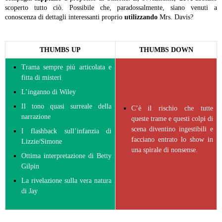
scoperto tutto ciò. Possibile che, paradossalmente, siano venuti a
conoscenza di dettagli interessanti proprio
utilizzando
Mrs. Davis?
THUMBS UP
THUMBS DOWN
Trama sempre più articolata e
fitta di misteri
L’inganno di Wiley
Il tono quasi surreale della
C’è il rischio che tutte
narrazione
queste trame e questi colpi di
scena diventino ingestibili e
I flashback sull’infanzia di
facciano entrato lo show in
Lizzie/Simone
una spirale di nonsense.
Ottima interpretazione di Betty
Gilpin
La rivelazione sulla vera natura
di Jay