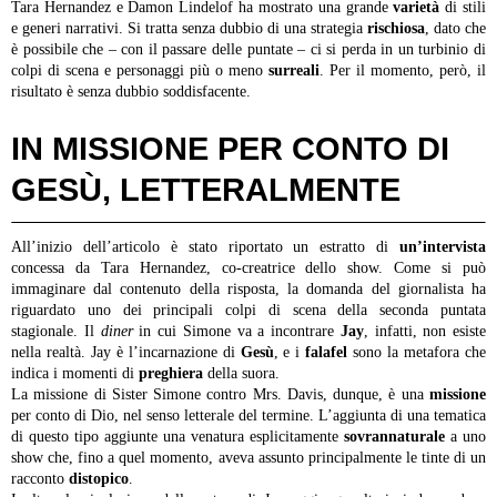
Tara Hernandez e Damon Lindelof ha mostrato una grande
varietà
di stili
e generi narrativi. Si tratta senza dubbio di una strategia
rischiosa
, dato che
è possibile che – con il passare delle puntate – ci si perda in un turbinio di
colpi di scena e personaggi più o meno
surreali
. Per il momento, però, il
risultato è senza dubbio soddisfacente.
IN MISSIONE PER CONTO DI
GESÙ, LETTERALMENTE
All’inizio dell’articolo è stato riportato un estratto di
un’intervista
concessa da Tara Hernandez, co-creatrice dello show. Come si può
immaginare dal contenuto della risposta, la domanda del giornalista ha
riguardato uno dei principali colpi di scena della seconda puntata
stagionale. Il
diner
in cui Simone va a incontrare
Jay
, infatti, non esiste
nella realtà. Jay è l’incarnazione di
Gesù
, e i
falafel
sono la metafora che
indica i momenti di
preghiera
della suora.
La missione di Sister Simone contro Mrs. Davis, dunque, è una
missione
per conto di Dio, nel senso letterale del termine. L’aggiunta di una tematica
di questo tipo aggiunte una venatura esplicitamente
sovrannaturale
a uno
show che, fino a quel momento, aveva assunto principalmente le tinte di un
racconto
distopico
.