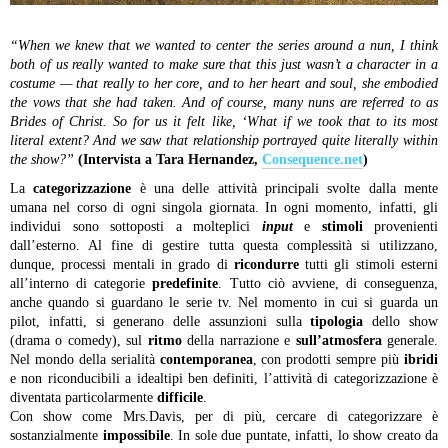
“When we knew that we wanted to center the series around a nun, I think
both of us really wanted to make sure that this just wasn’t a character in a
costume — that really to her core, and to her heart and soul, she embodied
the vows that she had taken. And of course, many nuns are referred to as
Brides of Christ. So for us it felt like, ‘What if we took that to its most
literal extent? And we saw that relationship portrayed quite literally within
the show?”
(Intervista a Tara Hernandez,
Consequence.net
)
La
categorizzazione
è una delle attività principali svolte dalla mente
umana nel corso di ogni singola giornata. In ogni momento, infatti, gli
individui sono sottoposti a molteplici
input
e
stimoli
provenienti
dall’esterno. Al fine di gestire tutta questa complessità si utilizzano,
dunque, processi mentali in grado di
ricondurre
tutti gli stimoli esterni
all’interno di categorie
predefinite
. Tutto ciò avviene, di conseguenza,
anche quando si guardano le serie tv. Nel momento in cui si guarda un
pilot, infatti, si generano delle assunzioni sulla
tipologia
dello show
(drama o comedy), sul
ritmo
della narrazione e
sull’atmosfera
generale.
Nel mondo della serialità
contemporanea
, con prodotti sempre più
ibridi
e non riconducibili a idealtipi ben definiti, l’attività di categorizzazione è
diventata particolarmente
difficile
.
Con show come Mrs.Davis, per di più, cercare di categorizzare è
sostanzialmente
impossibile
. In sole due puntate, infatti, lo show creato da