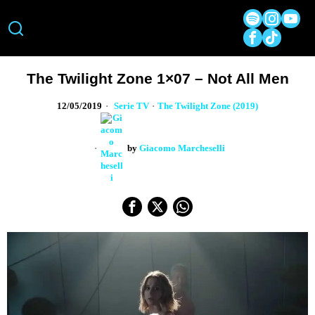
The Twilight Zone 1×07 – Not All Men
12/05/2019
Serie TV
·
The Twilight Zone (2019)
by
Giacomo Marcheselli