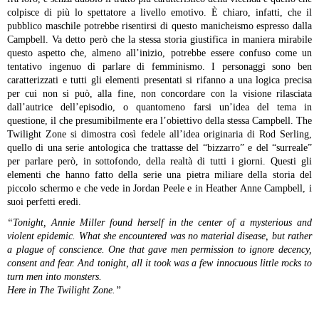
colpisce di più lo spettatore a livello emotivo. È chiaro, infatti, che il
pubblico maschile potrebbe risentirsi di questo manicheismo espresso dalla
Campbell. Va detto però che la stessa storia giustifica in maniera mirabile
questo aspetto che, almeno all’inizio, potrebbe essere confuso come un
tentativo ingenuo di parlare di femminismo. I personaggi sono ben
caratterizzati e tutti gli elementi presentati si rifanno a una logica precisa
per cui non si può, alla fine, non concordare con la visione rilasciata
dall’autrice dell’episodio, o quantomeno farsi un’idea del tema in
questione, il che presumibilmente era l’obiettivo della stessa Campbell.
The
Twilight Zone si dimostra così fedele all’idea originaria di Rod Serling,
quello di una serie antologica che trattasse del “bizzarro” e del “surreale”
per parlare però, in sottofondo, della realtà di tutti i giorni. Questi gli
elementi che hanno fatto della serie una pietra miliare della storia del
piccolo schermo e che vede in Jordan Peele e in Heather Anne Campbell, i
suoi perfetti eredi.
“Tonight, Annie Miller found herself in the center of a mysterious and
violent epidemic.
What she encountered was no material disease, but rather
a plague of conscience.
One that gave men permission to ignore decency,
consent and fear.
And tonight, all it took was a few innocuous little rocks to
turn men into monsters.
Here in The Twilight Zone.”