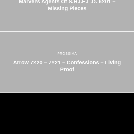
Marvel’s Agents Of S.H.I.E.L.D. 6×01 –
Missing Pieces
PROSSIMA
Arrow 7×20 – 7×21 – Confessions – Living
Proof