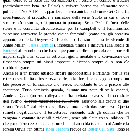
quasi come se ci fosse una correlazione tra l’essere un comico e riuscire
(particolarmente bene tra l’altro) a scrivere horror con sfumature socio-
politiche.
“Not All Men” appartiene alla sua autrice così come Get Out e Us
appartengono al produttore e narratore della serie (ruolo in cui si trova
sempre più a suo agio di puntata in puntata). Se in Peele il focus delle
storie è la comunità afroamericana, per la Campbell è il femminismo,
sviscerato attraverso le proprie eroine femminili (come era già accaduto
appunto per “Six Degrees Of Freedom”).
La storia narra le vicende di
Annie Miller (
Taissa Farmiga
), impiegata timida e insicura (una specie di
Fantozzi
al femminile) che ha sempre paura di dire la propria opinione e di
imporsi sugli altri, causa un’estrema rigidità mentale e la convinzione che
rimanendo sempre sui binari impostati e dicendo sempre di sì non c’è
rischio di grane.
Anche se a un primo sguardo appare insopportabile e irritante, per la sua
estrema sensibilità e insicurezze varie, alla fine il personaggio compie un
tale percorso di formazione che riesce, nonostante tutto, a piacere allo
spettatore.
Tutto comincia quando, durante una notte di stelle cadenti,
Annie e Dylan (un suo collega che l’ha invitata a casa sua in occasione
dell’evento,
di fatto molestandola sul lavoro
) assistono alla caduta di uno
strana “roccia” dal cielo che rilascia una particolare sostanza. Questa
stimola negativamente il testosterone rendendo tutti gli uomini che ne
vengono a contatto irascibili e violenti, senza più alcun freno inibitore. Il
che porterà successivamente ad un clima di anarchia totale in cui Annie e la
sorella Olivia (un’ottima
Rhea Seehorn
reduce da
Better Call Saul
) sono le