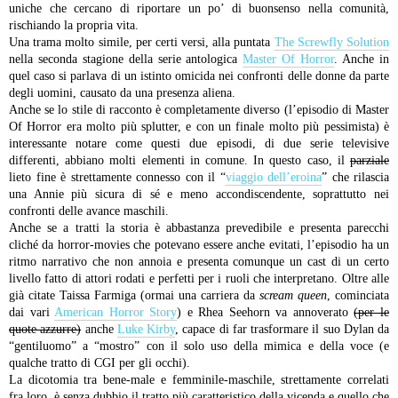
uniche che cercano di riportare un po’ di buonsenso nella comunità,
rischiando la propria vita.
Una trama molto simile, per certi versi, alla puntata
The Screwfly Solution
nella seconda stagione della serie antologica
Master Of Horror
. Anche in
quel caso si parlava di un istinto omicida nei confronti delle donne da parte
degli uomini, causato da una presenza aliena.
Anche se lo stile di racconto è completamente diverso (l’episodio di Master
Of Horror era molto più splutter, e con un finale molto più pessimista) è
interessante notare come questi due episodi, di due serie televisive
differenti, abbiano molti elementi in comune. In questo caso, il
parziale
lieto fine è strettamente connesso con il “
viaggio dell’eroina
” che rilascia
una Annie più sicura di sé e meno accondiscendente, soprattutto nei
confronti delle avance maschili.
Anche se a tratti la storia è abbastanza prevedibile e presenta parecchi
cliché da horror-movies che potevano essere anche evitati, l’episodio ha un
ritmo narrativo che non annoia e presenta comunque un cast di un certo
livello fatto di attori rodati e perfetti per i ruoli che interpretano. Oltre alle
già citate Taissa Farmiga (ormai una carriera da
scream queen
, cominciata
dai vari
American Horror Story
) e Rhea Seehorn va annoverato
(per le
quote azzurre)
anche
Luke Kirby
, capace di far trasformare il suo Dylan da
“gentiluomo” a “mostro” con il solo uso della mimica e della voce (e
qualche tratto di CGI per gli occhi).
La dicotomia tra bene-male e femminile-maschile, strettamente correlati
fra loro, è senza dubbio il tratto più caratteristico della vicenda e quello che