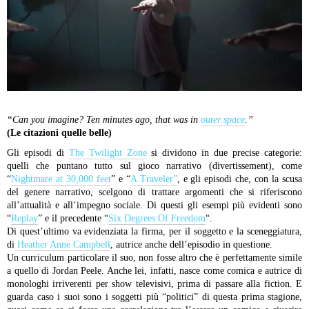
“Can you imagine? Ten minutes ago, that was in
outer space
.”
(Le citazioni quelle belle)
Gli episodi di
The Twilight Zone
si dividono in due precise categorie:
quelli che puntano tutto sul gioco narrativo (divertissement), come
“
Nightmare at 30,000 feet
” e “
A Traveler”
, e gli episodi che, con la scusa
del genere narrativo, scelgono di trattare argomenti che si riferiscono
all’attualità e all’impegno sociale. Di questi gli esempi più evidenti sono
“
Replay
” e il precedente “
Six Degrees Of Freedom
“.
Di quest’ultimo va evidenziata la firma, per il soggetto e la sceneggiatura,
di
Heather Anne Campbell
, autrice anche dell’episodio in questione.
Un curriculum particolare il suo, non fosse altro che è perfettamente simile
a quello di Jordan Peele. Anche lei, infatti, nasce come comica e autrice di
monologhi irriverenti per show televisivi, prima di passare alla fiction. E
guarda caso i suoi sono i soggetti più “politici” di questa prima stagione,