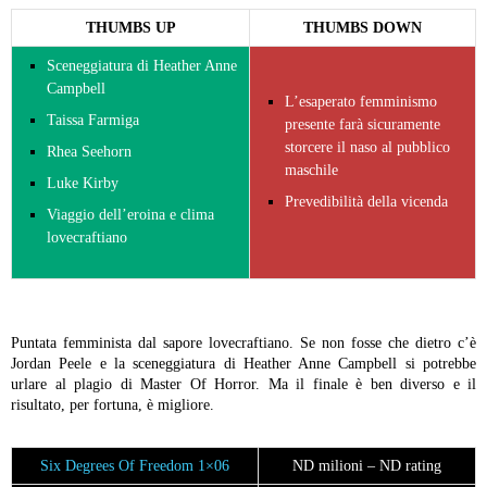
THUMBS UP
THUMBS DOWN
Sceneggiatura di Heather Anne
Campbell
L’esaperato femminismo
Taissa Farmiga
presente farà sicuramente
storcere il naso al pubblico
Rhea Seehorn
maschile
Luke Kirby
Prevedibilità della vicenda
Viaggio dell’eroina e clima
lovecraftiano
Puntata femminista dal sapore lovecraftiano. Se non fosse che dietro c’è
Jordan Peele e la sceneggiatura di Heather Anne Campbell si potrebbe
urlare al plagio di Master Of Horror. Ma il finale è ben diverso e il
risultato, per fortuna, è migliore.
Six Degrees Of Freedom 1×06
ND milioni – ND rating