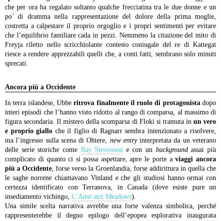
che per ora ha regalato soltanto qualche frecciatina tra le due donne e un
po’ di dramma nella rappresentazione del dolore della prima moglie,
costretta a calpestare il proprio orgoglio e i propri sentimenti per evitare
che l’equilibrio familiare cada in pezzi. Nemmeno la citazione del mito di
Freyja riletto nello scricchiolante contesto coniugale del re di Kattegat
riesce a rendere apprezzabili quelli che, a conti fatti, sembrano solo minuti
sprecati.
Ancora più a Occidente
In terra islandese, Ubbe
ritrova finalmente il ruolo di protagonista
dopo
interi episodi che l’hanno visto ridotto al rango di comparsa, al massimo di
figura secondaria. Il mistero della scomparsa di Floki si tramuta in
un vero
e proprio giallo
che il figlio di Ragnarr sembra intenzionato a risolvere,
ma l’ingresso sulla scena di Ohtere,
new entry
interpretata da un veterano
delle serie storiche come
Ray Stevenson
e con un
background
assai più
complicato di quanto ci si possa aspettare, apre le porte a
viaggi ancora
più a Occidente
, forse verso la Groenlandia, forse addirittura in quella che
le saghe norrene chiamavano Vinland e che gli studiosi hanno ormai con
certezza identificato con Terranova, in Canada (dove esiste pure un
insediamento vichingo,
L’Anse aux Meadows
).
Una simile scelta narrativa avrebbe una forte valenza simbolica, perché
rappresenterebbe il degno epilogo dell’epopea esplorativa inaugurata