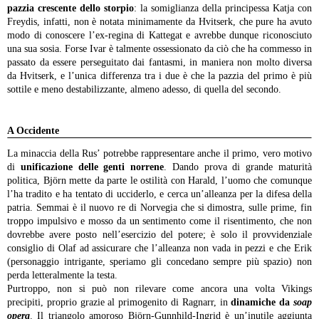
pazzia crescente dello storpio
: la somiglianza della principessa Katja con
Freydis, infatti, non è notata minimamente da Hvitserk, che pure ha avuto
modo di conoscere l’ex-regina di Kattegat e avrebbe dunque riconosciuto
una sua sosia. Forse Ivar è talmente ossessionato da ciò che ha commesso in
passato da essere perseguitato dai fantasmi, in maniera non molto diversa
da Hvitserk, e l’unica differenza tra i due è che la pazzia del primo è più
sottile e meno destabilizzante, almeno adesso, di quella del secondo.
A Occidente
La minaccia della Rus’ potrebbe rappresentare anche il primo, vero motivo
di
unificazione delle genti norrene
. Dando prova di grande maturità
politica, Björn mette da parte le ostilità con Harald, l’uomo che comunque
l’ha tradito e ha tentato di ucciderlo, e cerca un’alleanza per la difesa della
patria. Semmai è il nuovo re di Norvegia che si dimostra, sulle prime, fin
troppo impulsivo e mosso da un sentimento come il risentimento, che non
dovrebbe avere posto nell’esercizio del potere; è solo il provvidenziale
consiglio di Olaf ad assicurare che l’alleanza non vada in pezzi e che Erik
(personaggio intrigante, speriamo gli concedano sempre più spazio) non
perda letteralmente la testa.
Purtroppo, non si può non rilevare come ancora una volta Vikings
precipiti, proprio grazie al primogenito di Ragnarr, in
dinamiche da
soap
opera
. Il triangolo amoroso Björn-Gunnhild-Ingrid è un’inutile aggiunta