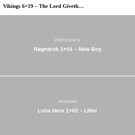
Vikings 6×19 – The Lord Giveth…
PRECEDENTE
Ragnarok 1×01 – New Boy
PROSSIMA
Luna Nera 1×02 – Liber