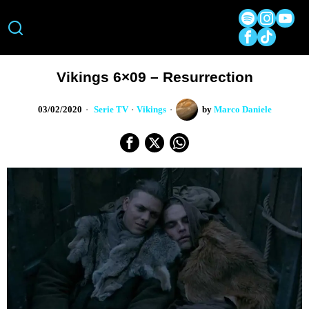
Vikings 6×09 – Resurrection
03/02/2020
Serie TV
·
Vikings
by
Marco Daniele