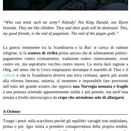
“Who can resist such an army? Nobody! Not King Harald, not Bjorn
Ironside. They are like children. They and their gods will be destroyed. This,
my good friends, is the end of paganism. The end of the pagan gods.”
La guerra imminente tra la Scandinavia e la Rus’ si carica di valenze
religiose, si fa
scontro di civiltà
prima ancora che di schieramenti politici:
paganesimo contro cristianesimo, tradizione contro rinnovamento, ovest
contro est, ma soprattutto vecchio contro nuovo. La storia darà ragione a
Oleg, nel senso che la Croce rimpiazzerà dovunque il martello di Thor e il
valknut
e che la Scandinavia diverrà una terra cristiana, aperta più avanti
alla riforma luterana; tuttavia, al momento è impossibile fare previsioni
sull’esito del grande scontro che opporrà
una Norvegia neonata e fragile
a una potenza orientale apparentemente solida e più potente, ma anch’essa
minata a livello microscopico da
crepe che attendono solo di allargarsi
.
A Oriente
Troppi i pezzi sulla scacchiera perché gli equilibri variaghi non implodano,
prima o poi: Igor inizia a prendere consapevolezza della propria eredità,