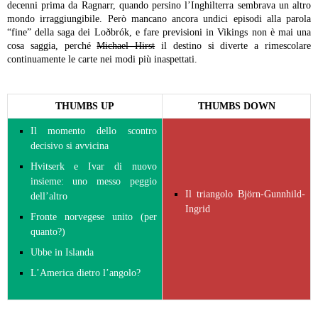
decenni prima da Ragnarr, quando persino l’Inghilterra sembrava un altro
mondo irraggiungibile. Però mancano ancora undici episodi alla parola
“fine” della saga dei Loðbrók, e fare previsioni in Vikings non è mai una
cosa saggia, perché
Michael Hirst
il destino si diverte a rimescolare
continuamente le carte nei modi più inaspettati.
THUMBS UP
THUMBS DOWN
Il momento dello scontro
decisivo si avvicina
Hvitserk e Ivar di nuovo
insieme: uno messo peggio
Il triangolo Björn-Gunnhild-
dell’altro
Ingrid
Fronte norvegese unito (per
quanto?)
Ubbe in Islanda
L’America dietro l’angolo?