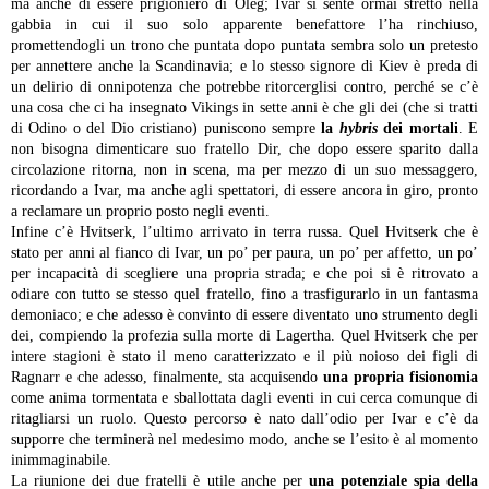
ma anche di essere prigioniero di Oleg; Ivar si sente ormai stretto nella
gabbia in cui il suo solo apparente benefattore l’ha rinchiuso,
promettendogli un trono che puntata dopo puntata sembra solo un pretesto
per annettere anche la Scandinavia; e lo stesso signore di Kiev è preda di
un delirio di onnipotenza che potrebbe ritorcerglisi contro, perché se c’è
una cosa che ci ha insegnato Vikings in sette anni è che gli dei (che si tratti
di Odino o del Dio cristiano) puniscono sempre
la
hybris
dei mortali
. E
non bisogna dimenticare suo fratello Dir, che dopo essere sparito dalla
circolazione ritorna, non in scena, ma per mezzo di un suo messaggero,
ricordando a Ivar, ma anche agli spettatori, di essere ancora in giro, pronto
a reclamare un proprio posto negli eventi.
Infine c’è Hvitserk, l’ultimo arrivato in terra russa. Quel Hvitserk che è
stato per anni al fianco di Ivar, un po’ per paura, un po’ per affetto, un po’
per incapacità di scegliere una propria strada; e che poi si è ritrovato a
odiare con tutto se stesso quel fratello, fino a trasfigurarlo in un fantasma
demoniaco; e che adesso è convinto di essere diventato uno strumento degli
dei, compiendo la profezia sulla morte di Lagertha. Quel Hvitserk che per
intere stagioni è stato il meno caratterizzato e il più noioso dei figli di
Ragnarr e che adesso, finalmente, sta acquisendo
una propria fisionomia
come anima tormentata e sballottata dagli eventi in cui cerca comunque di
ritagliarsi un ruolo. Questo percorso è nato dall’odio per Ivar e c’è da
supporre che terminerà nel medesimo modo, anche se l’esito è al momento
inimmaginabile.
La riunione dei due fratelli è utile anche per
una potenziale spia della