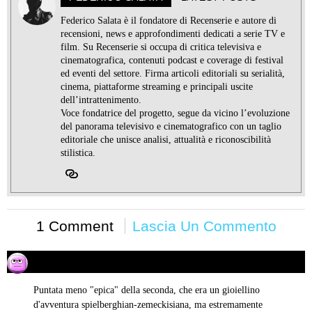
Federico Salata è il fondatore di Recenserie e autore di
recensioni, news e approfondimenti dedicati a serie TV e
film. Su Recenserie si occupa di critica televisiva e
cinematografica, contenuti podcast e coverage di festival
ed eventi del settore. Firma articoli editoriali su serialità,
cinema, piattaforme streaming e principali uscite
dell’intrattenimento.
Voce fondatrice del progetto, segue da vicino l’evoluzione
del panorama televisivo e cinematografico con un taglio
editoriale che unisce analisi, attualità e riconoscibilità
stilistica.
1 Comment
Lascia Un Commento
MaxBrody
25/10/2016 alle 10:32
ha
detto:
Puntata meno "epica" della seconda, che era un gioiellino
d'avventura spielberghian-zemeckisiana, ma estremamente