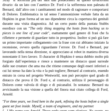
Stray” si sofferma più dei suoi due predecessori su questo divario/non
divario: da un lato con l’asettico Dr. Ford e la sofferenza non palesata di
Bernard, dall’altro con i cambiamenti nel modo di ragionare e comportarsi
di Dolores. Emblematica in tal senso l’ammonizione verbale fatta da un
Hopkins in gran forma ad un suo dipendente circa la copertura dei genitali
durante una visita diagnostica.
Ad un certo punto della puntata Stubbs
esordisce con un “
The only thing stopping the hosts from hacking us to
pieces is one line of your code
“, esattamente quel genere di frasi che fa
riflettere e permette di guardare tutto in prospettiva. Inoltre si può già fare
un primo importante collegamento con la frase con cui abbiamo iniziato la
recensione, ovvero quella riguardante l’errore. Dr. Ford e Bernard, pur
lavorando nella stessa direzione, si approcciano ai robot in maniera diversa
nonostante il loro lavoro. Il character di Hopkins è senza dubbio molto più
forgiato dall’esperienza e riesce a mantenere un distacco quasi surreale
dalle sue creature che ama ma che ritiene comunque degli esseri inferiori a
cui lui stesso ha dato la vita e la può togliere; Bernard al contrario, essendo
entrato in corsa nel progetto Westworld, non può percepire quel grado di
distacco che prova il Dr. Ford e, al contrario, utilizza il personaggio di
Dolores come valvola di sfogo e di psicanalisi. In sostanza: Bernard sta
avvicinando la sua visione a quella del finora mai citato collega di Ford,
Arnold.
“
For three years, we lived here in the park, refining the hosts before a single
guest set foot inside. Myself, a team of engineers, and my partner.
[…] His name was Arnold. Those early years were glorious. No guests, no