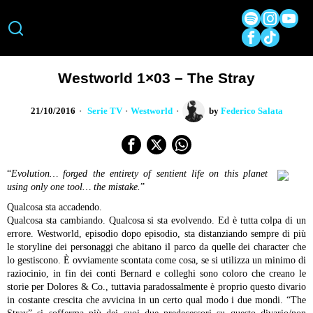
Westworld 1×03 – The Stray
21/10/2016
Serie TV
·
Westworld
by
Federico Salata
“
Evolution… forged the entirety of sentient life on this planet
using only one tool… the mistake.
”
Qualcosa sta accadendo.
Qualcosa sta cambiando.
Qualcosa si sta evolvendo. Ed è tutta colpa di un
errore.
Westworld, episodio dopo episodio, sta distanziando sempre di più
le storyline dei personaggi che abitano il parco da quelle dei character che
lo gestiscono. È ovviamente scontata come cosa, se si utilizza un minimo di
raziocinio, in fin dei conti Bernard e colleghi sono coloro che creano le
storie per Dolores & Co., tuttavia paradossalmente è proprio questo divario
in costante crescita che avvicina in un certo qual modo i due mondi. “The