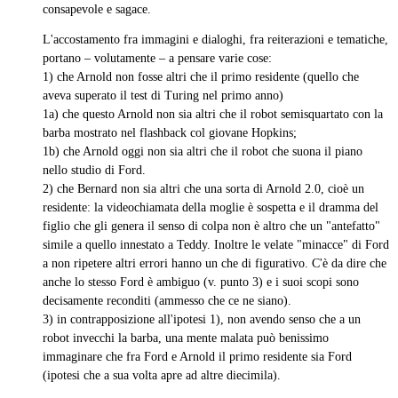
consapevole e sagace.
L'accostamento fra immagini e dialoghi, fra reiterazioni e tematiche,
portano – volutamente – a pensare varie cose:
1) che Arnold non fosse altri che il primo residente (quello che
aveva superato il test di Turing nel primo anno)
1a) che questo Arnold non sia altri che il robot semisquartato con la
barba mostrato nel flashback col giovane Hopkins;
1b) che Arnold oggi non sia altri che il robot che suona il piano
nello studio di Ford.
2) che Bernard non sia altri che una sorta di Arnold 2.0, cioè un
residente: la videochiamata della moglie è sospetta e il dramma del
figlio che gli genera il senso di colpa non è altro che un "antefatto"
simile a quello innestato a Teddy. Inoltre le velate "minacce" di Ford
a non ripetere altri errori hanno un che di figurativo. C'è da dire che
anche lo stesso Ford è ambiguo (v. punto 3) e i suoi scopi sono
decisamente reconditi (ammesso che ce ne siano).
3) in contrapposizione all'ipotesi 1), non avendo senso che a un
robot invecchi la barba, una mente malata può benissimo
immaginare che fra Ford e Arnold il primo residente sia Ford
(ipotesi che a sua volta apre ad altre diecimila).