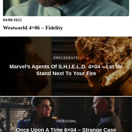
04/08/2022
Westworld 4×06 – Fidelity
PRECEDENTE
Marvel’s Agents Of S.H.I.E.L.D. 4×04 – Let Me
Stand Next To Your Fire
PROSSIMA
Once Upon A Time 6×04 – Strange Case