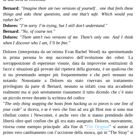
Bernard:
“
Imagine there are two versions of yourself… one that feels these
things and asks these questions, and one that’s safe. Which would you
rather be?
”
Dolores:
“
I’m sorry. I’m trying, but I still don’t understand.
”
Bernard:
“
No, of course not.
”
Dolores:
“
There aren’t two versions of me. There’s only one. And I think
when I discover who I am, I’ll be free.
”
Dolores (interpretata da un’ottima Evan Rachel Wood) sta sperimentando
in prima persona lo step successivo dell’evoluzione dei robot. La
sovrapposizione di esperienze vissute, data da improvvise sostituzioni di
facce e situazioni già provate dal ripetersi della giornata, è un qualcosa che
si sta presentando sempre più frequentemente e che però nessuno sta
notando. Nonostante a Dolores sia stato riservato un trattamento
privilegiato da parte di Bernard, nessuno sa infatti cosa stia accadendo
realmente ma si può serenamente riassumere il tutto dicendo che c’è stato
un piccolo errore durante la scrittura del codice.
“
The only thing stopping the hosts from hacking us to pieces is one line of
your code
” si diceva, e se è vero che fino ad ora gli Host non si sono mai
ribellati contro i Newcomer, è anche vero che si stanno prendendo delle
libertà oltre quel confine che gli era stato assegnato. Dolores, nuovamente,
ritorna come esempio principale: alla fine di “
The Original
” si assiste al
primo vero cambiamento con l’uccisione della mosca, qui in “The Stray” si