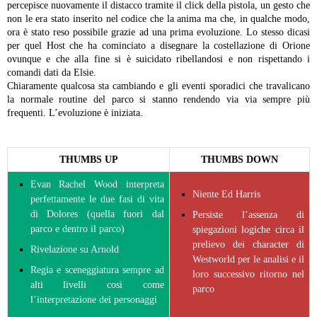
percepisce nuovamente il distacco tramite il click della pistola, un gesto che
non le era stato inserito nel codice che la anima ma che, in qualche modo,
ora è stato reso possibile grazie ad una prima evoluzione. Lo stesso dicasi
per quel Host che ha cominciato a disegnare la costellazione di Orione
ovunque e che alla fine si è suicidato ribellandosi e non rispettando i
comandi dati da Elsie.
Chiaramente qualcosa sta cambiando e gli eventi sporadici che travalicano
la normale routine del parco si stanno rendendo via via sempre più
frequenti. L’evoluzione è iniziata.
THUMBS UP
THUMBS DOWN
Evan Rachel Wood interpreta
Niente Ed Harris
perfettamente le due fasi di vita
di Dolores (quella fuori dal
Persiste l’assenza di
parco e dentro il parco)
spiegazioni logiche circa il
prelievo dei character di
Rivelazione su Arnold
Westworld per le analisi e il
Regia e sceneggiatura sempre ad
loro successivo ritorno nel
alti livelli così come
parco
l’interpretazione dei personaggi