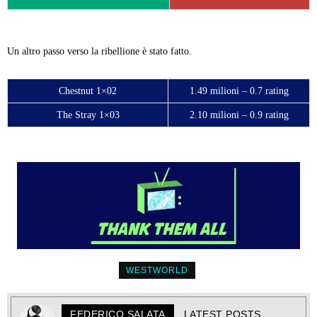
Un altro passo verso la ribellione è stato fatto.
Chestnut 1×02
1.49 milioni – 0.7 rating
The Stray 1×03
2.10 milioni – 0.9 rating
WESTWORLD
FEDERICO SALATA
LATEST POSTS