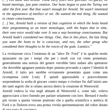
board meetings, just pure creation. Our hosts began to pass the Turing test
after the first year. But that wasn’t enough for Arnold. He wasn’t interested
in the appearance of intellect or wit. He wanted the real thing. He wanted
to create consciousness.
[…] See, Arnold built a version of that cognition in which the hosts heard
their programming as an inner monologue, with the hopes that in time,
their own voice would take over. It was a way bootstrap consciousness. But
Arnold hadn’t considered two things. One, that in this place, the last thing
you want the hosts to be is conscious, and two, the other group who
considered their thoughts to be the voices of the gods. Lunatics.
”
La rivelazione circa l’esistenza di un “altro Dr. Ford” è in qualche modo
spiazzante sia per i tempi che per i modi con cui viene presentata:
generalmente una notizia del genere verrebbe fatta sudare allo spettatore
che dovrebbe agognare puntata dopo puntata provando a capire l’identità di
Arnold, il tutto poi sarebbe ovviamente presentato quasi come una
ricompensa (stile Lost). È quindi apprezzabile e piacevolmente
sorprendente la scelta di giocare contro tempo e rivelare fin dall’inizio uno
dei tanti segreti che si celano ancora dietro la creazione di Westworld.
Arnold vedeva la vita negli abitanti di Westworld e, come tale, voleva
approcciarsi a loro finendo per parlare solamente con loro. Bernard è molto
più vicino a questa visione piuttosto che a quella scientifica e asettica di
Ford e in Dolores trova una prima vivida sperimentazione del robot dotato
di una sorta di coscienza.