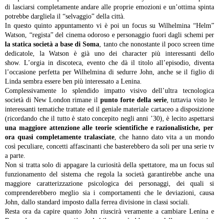
di lasciarsi completamente andare alle proprie emozioni e un’ottima spinta
potrebbe dargliela il “selvaggio” della città.
In questo quinto appuntamento vi è poi un focus su Wilhelmina “Helm”
Watson, “regista” del cinema odoroso e personaggio fuori dagli schemi per
la statica società a base di Soma
, tanto che nonostante il poco screen time
dedicatole, la Watson è già uno dei character più interessanti dello
show. L’orgia in discoteca, evento che dà il titolo all’episodio, diventa
l’occasione perfetta per Wilhelmina di sedurre John, anche se il figlio di
Linda sembra essere ben più interessato a Lenina.
Complessivamente lo splendido impatto visivo dell’ultra tecnologica
società di New London rimane il
punto forte della serie
, tuttavia visto le
interessanti tematiche trattate ed il geniale materiale cartaceo a disposizione
(ricordando che il tutto è stato concepito negli anni ’30), è lecito aspettarsi
una maggiore attenzione alle teorie scientifiche e razionalistiche, per
ora quasi completamente tralasciate
, che hanno dato vita a un mondo
così peculiare, concetti affascinanti che basterebbero da soli per una serie tv
a parte.
Non si tratta solo di appagare la curiosità della spettatore, ma un focus sul
funzionamento del sistema che regola la società garantirebbe anche una
maggiore caratterizzazione psicologica dei personaggi, dei quali si
comprenderebbero meglio sia i comportamenti che le deviazioni, causa
John, dallo standard imposto dalla ferrea divisione in classi sociali.
Resta ora da capire quanto John riuscirà veramente a cambiare Lenina e