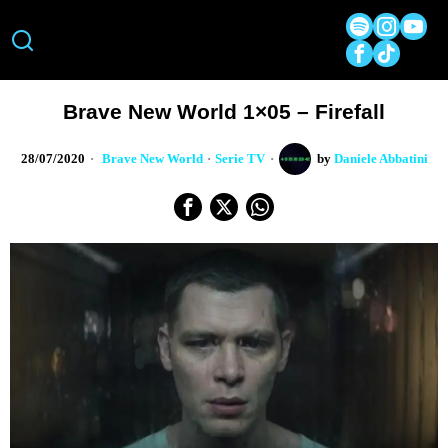
Brave New World 1×05 – Firefall
28/07/2020
Brave New World
·
Serie TV
by
Daniele Abbatini