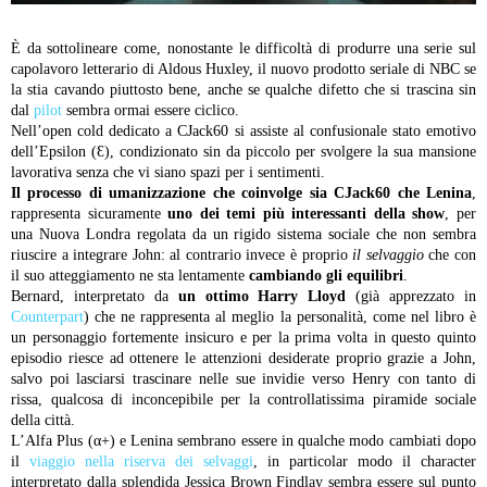
È da sottolineare come, nonostante le difficoltà di produrre una serie sul
capolavoro letterario di Aldous Huxley, il nuovo prodotto seriale di NBC se
la stia cavando piuttosto bene, anche se qualche difetto che si trascina sin
dal
pilot
sembra ormai essere ciclico.
Nell’open cold dedicato a CJack60 si assiste al confusionale stato emotivo
dell’Epsilon (Ɛ), condizionato sin da piccolo per svolgere la sua mansione
lavorativa senza che vi siano spazi per i sentimenti.
Il processo di umanizzazione che coinvolge sia CJack60 che Lenina
,
rappresenta sicuramente
uno dei temi più interessanti della show
, per
una Nuova Londra regolata da un rigido sistema sociale che non sembra
riuscire a integrare John: al contrario invece è proprio
il selvaggio
che con
il suo atteggiamento ne sta lentamente
cambiando gli equilibri
.
Bernard, interpretato da
un ottimo Harry Lloyd
(già apprezzato in
Counterpart
) che ne rappresenta al meglio la personalità, come nel libro è
un personaggio fortemente insicuro e per la prima volta in questo quinto
episodio riesce ad ottenere le attenzioni desiderate proprio grazie a John,
salvo poi lasciarsi trascinare nelle sue invidie verso Henry con tanto di
rissa, qualcosa di inconcepibile per la controllatissima piramide sociale
della città.
L’Alfa Plus (α+) e Lenina sembrano essere in qualche modo cambiati dopo
il
viaggio nella riserva dei selvaggi
, in particolar modo il character
interpretato dalla splendida Jessica Brown Findlay sembra essere sul punto