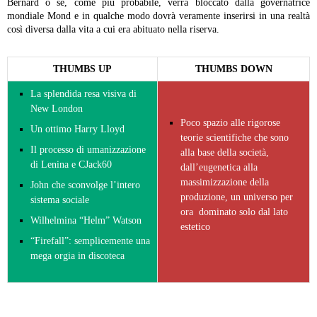
Bernard o se, come più probabile, verrà bloccato dalla governatrice
mondiale Mond e in qualche modo dovrà veramente inserirsi in una realtà
così diversa dalla vita a cui era abituato nella riserva.
THUMBS UP
THUMBS DOWN
La splendida resa visiva di
New London
Poco spazio alle rigorose
Un ottimo Harry Lloyd
teorie scientifiche che sono
Il processo di umanizzazione
alla base della società,
di Lenina e CJack60
dall’eugenetica alla
massimizzazione della
John che sconvolge l’intero
produzione, un universo per
sistema sociale
ora dominato solo dal lato
Wilhelmina “Helm” Watson
estetico
“Firefall”: semplicemente una
mega orgia in discoteca