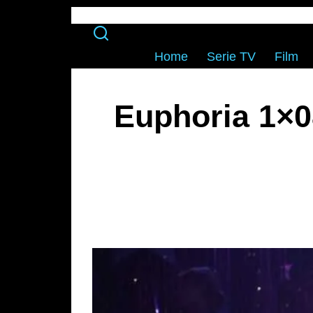
Home
Serie TV
Film
Euphoria 1×0