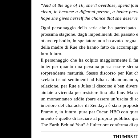
“And at the age of 16, she’ll overdose, spend fou
clean, to become a different person, a better pers
hope she gives herself the chance that she deserve
Ogni personaggio della serie che ha partecipato 
prossima stagione, dagli impedimenti del passato e
ottavo episodio, lo spettatore non ha avuto tregu
della madre di Rue che hanno fatto da accompagnam
loro futuro.
Il personaggio che ha colpito maggiormente il fan
tutte: per quanto una persona possa essere sicu
sorprendente maturità. Stesso discorso per Kat c
svelato i suoi sentimenti ad Ethan abbandonando, 
relazione, per Rue e Jules il discorso è ben dive
aiutate a vicenda per resistere fino alla fine. Ma 
un momentaneo addio (pare essere un’uscita di sce
interiore del character di Zendaya è stato propos
Emmy e, in futuro, pure per Oscar.
HBO con questo
intento è quello di lasciare al proprio pubblico 
The Earth Behind You” è l’ulteriore conferma di q
THUMBS U