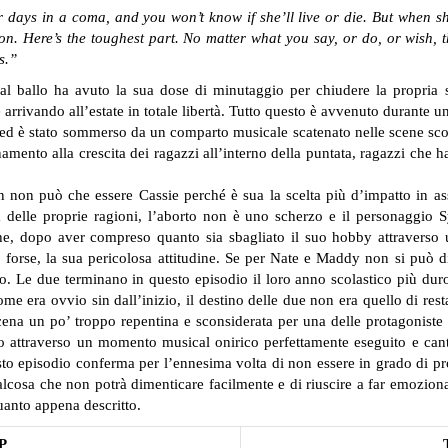
r days in a coma, and you won’t know if she’ll live or die. But when sh
on. Here’s the toughest part. No matter what you say, or do, or wish, t
s.”
al ballo ha avuto la sua dose di minutaggio per chiudere la propria st
 arrivando all’estate in totale libertà. Tutto questo è avvenuto durante 
a ed è stato sommerso da un comparto musicale scatenato nelle scene sco
ento alla crescita dei ragazzi all’interno della puntata, ragazzi che h
 non può che essere Cassie perché è sua la scelta più d’impatto in as
ra delle proprie ragioni, l’aborto non è uno scherzo e il personaggio
he, dopo aver compreso quanto sia sbagliato il suo hobby attraverso u
forse, la sua pericolosa attitudine. Se per Nate e Maddy non si può dir
rso. Le due terminano in questo episodio il loro anno scolastico più du
come era ovvio sin dall’inizio, il destino delle due non era quello di res
na un po’ troppo repentina e sconsiderata per una delle protagoniste 
to attraverso un momento musical onirico perfettamente eseguito e cant
 episodio conferma per l’ennesima volta di non essere in grado di prod
qualcosa che non potrà dimenticare facilmente e di riuscire a far emoz
uanto appena descritto.
P