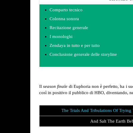
Comparto tecnico
Colonna sonora
Recitazione generale
I monologhi
Zendaya in tutto e per tutto
Conclusione generale delle storyline
Il
season finale
di Euphoria non è perfetto, ha i suo
così in positivo il pubblico di HBO, diventando, ne
The Trials And Tribulations Of Tryin
And Salt The Earth Be