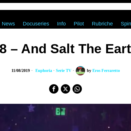
News
Docuseries
Info
Pilot
Rubriche
Spin
8 – And Salt The Ear
11/08/2019
Euphoria
·
Serie TV
by
Eros Ferraretto