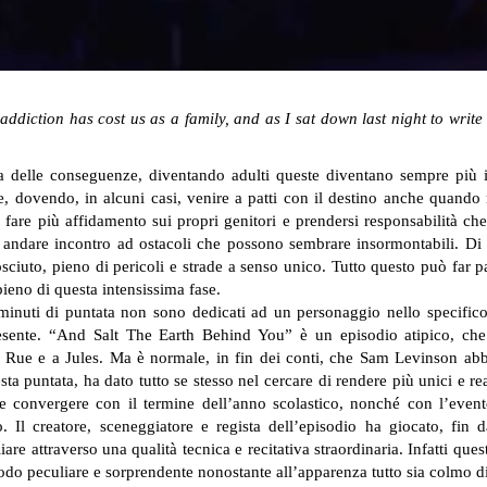
ddiction has cost us as a family, and as I sat down last night to write 
ta delle conseguenze, diventando adulti queste diventano sempre più 
ze, dovendo, in alcuni casi, venire a patti con il destino anche quando
re più affidamento sui propri genitori e prendersi responsabilità che 
 andare incontro ad ostacoli che possono sembrare insormontabili. Di 
iuto, pieno di pericoli e strade a senso unico. Tutto questo può far 
ieno di questa intensissima fase.
i minuti di puntata non sono dedicati ad un personaggio nello specific
ente. “And Salt The Earth Behind You” è un episodio atipico, che t
 Rue e a Jules. Ma è normale, in fin dei conti, che Sam Levinson abbia
ta puntata, ha dato tutto se stesso nel cercare di rendere più unici e rea
convergere con il termine dell’anno scolastico, nonché con l’event
 Il creatore, sceneggiatore e regista dell’episodio ha giocato, fin da
are attraverso una qualità tecnica e recitativa straordinaria. Infatti qu
odo peculiare e sorprendente nonostante all’apparenza tutto sia colmo d