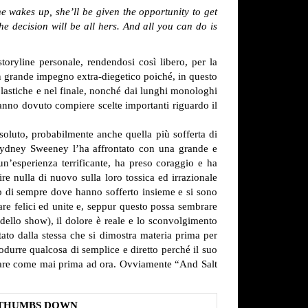
e wakes up, she’ll be given the opportunity to get
he decision will be all hers. And all you can do is
oryline personale, rendendosi così libero, per la
un grande impegno extra-diegetico poiché, in questo
lastiche e nel finale, nonché dai lunghi monologhi
anno dovuto compiere scelte importanti riguardo il
soluto, probabilmente anche quella più sofferta di
 Sydney Sweeney l’ha affrontato con una grande e
n’esperienza terrificante, ha preso coraggio e ha
e nulla di nuovo sulla loro tossica ed irrazionale
ro di sempre dove hanno sofferto insieme e si sono
tare felici ed unite e, seppur questo possa sembrare
dello show), il dolore è reale e lo sconvolgimento
ato dalla stessa che si dimostra materia prima per
urre qualcosa di semplice e diretto perché il suo
ionare come mai prima ad ora. Ovviamente “And Salt
THUMBS DOWN