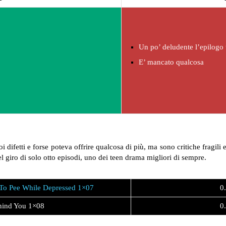
Un po’ deludente l’epilogo
E’ mancato qualcosa
i difetti e forse poteva offrire qualcosa di più, ma sono critiche fragili 
l giro di solo otto episodi, uno dei teen drama migliori di sempre.
g To Pee While Depressed 1×07
0.
hind You 1×08
0.