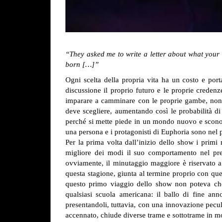
“They asked me to write a letter about what your a
born […]”
Ogni scelta della propria vita ha un costo e por
discussione il proprio futuro e le proprie creden
imparare a camminare con le proprie gambe, non fa
deve scegliere, aumentando così le probabilità di
perché si mette piede in un mondo nuovo e sconosc
una persona e i protagonisti di Euphoria sono nel p
Per la prima volta dall’inizio dello show i prim
migliore dei modi il suo comportamento nel pres
ovviamente, il minutaggio maggiore è riservato a
questa stagione, giunta al termine proprio con ques
questo primo viaggio dello show non poteva che 
qualsiasi scuola americana: il ballo di fine anno.
presentandoli, tuttavia, con una innovazione peculi
accennato, chiude diverse trame e sottotrame in m