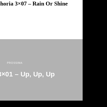
horia 3×07 – Rain Or Shine
PROSSIMA
×01 – Up, Up, Up