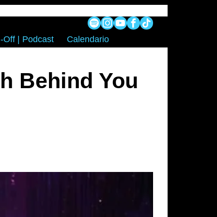
-Off | Podcast
Calendario
th Behind You