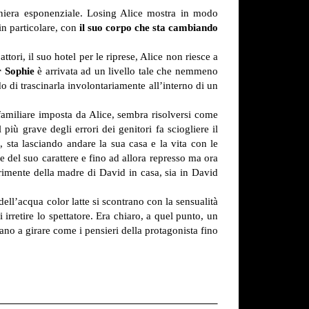
niera esponenziale. Losing Alice mostra in modo
 in particolare, con
il suo corpo che sta cambiando
ttori, il suo hotel per le riprese, Alice non riesce a
r Sophie
è arrivata ad un livello tale che nemmeno
o di trascinarla involontariamente all’interno di un
familiare imposta da Alice, sembra risolversi come
iù grave degli errori dei genitori fa sciogliere il
, sta lasciando andare la sua casa e la vita con le
te del suo carattere e fino ad allora represso ma ora
primente della madre di David in casa, sia in David
ell’acqua color latte si scontrano con la sensualità
rretire lo spettatore. Era chiaro, a quel punto, un
ano a girare come i pensieri della protagonista fino