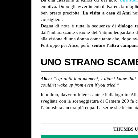
emotiva. Dopo gli avvertimenti di Karen, la moglie
ben presto precipita.
La visita a casa di Ami
non
consigliera.
Degna di nota è tutta la sequenza di
dialogo t
dall’imbarazzante visione dell’intimo leopardato de
alla visione di una donna come tante che, dopo aver
Purtroppo per Alice, però,
sentire l’altra campan
UNO STRANO SCAMB
Alice:
“Up until that moment, I didn’t know that 
couldn’t wake up from even if you tried.”
In ultimo, davvero interessante è il dialogo tra A
svegliata con la sceneggiatura di Camera 209 fa 
l’atmosfera ancora più cupa. La serpe si è insinuata
THUMBS U