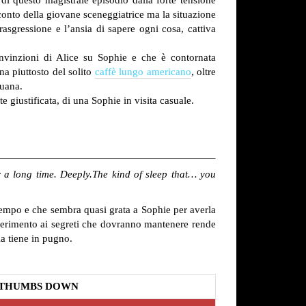
conto della giovane sceneggiatrice ma la situazione
asgressione e l’ansia di sapere ogni cosa, cattiva
nvinzioni di Alice su Sophie e che è contornata
na piuttosto del solito
caffè lungo americano
, oltre
juana.
e giustificata, di una Sophie in visita casuale.
r a long time. Deeply.The kind of sleep that… you
 tempo e che sembra quasi grata a Sophie per averla
riferimento ai segreti che dovranno mantenere rende
la tiene in pugno.
THUMBS DOWN