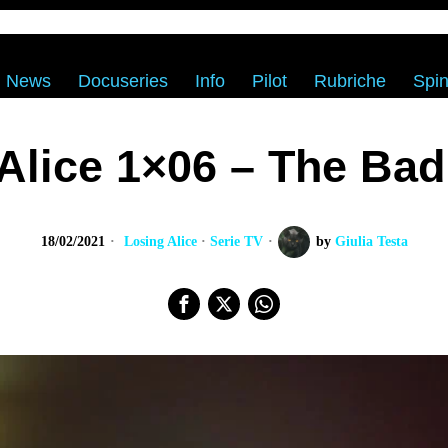
News
Docuseries
Info
Pilot
Rubriche
Spin
Alice 1×06 – The Ba
18/02/2021
Losing Alice
·
Serie TV
by
Giulia Testa