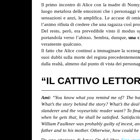
Il primo incontro di Alice con la madre di Nom
luogo metafora delle emozioni che i personaggi vo
sensazioni e anzi, le amplifica. Le accuse di om
l’animo rifiuta di credere che una ragazza così pr
Del resto, però, era prevedibile visto il modus 
portandola verso l’abisso. Sembra, dunque,
una ci
veramente qualcuno.
Il fatto che Alice continui a immaginare la sceneg
suoi dubbi sulla morte del regista precedentement
dalla realtà, almeno dal punto di vista dei persona
“IL CATTIVO LETTO
Ami:
“You know what you remind me of? The bad 
What’s the story behind the story? What’s the dea
slanderer and the voyeuristic reader want? To fina
when he gets that, he shall be satisfied. Satisf
William Faulkner was probably guilty of incest, a
father and to his mother. Otherwise, how could he ha
Da una citazione di Amos Oz dal libro
Una stor