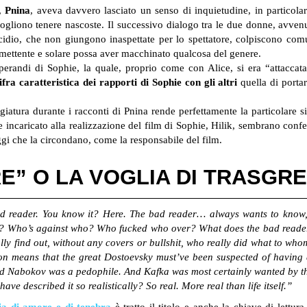
y,
Pnina
, aveva davvero lasciato un senso di inquietudine, in particola
gliono tenere nascoste. Il successivo dialogo tra le due donne, avven
icidio, che non giungono inaspettate per lo spettatore, colpiscono c
omettente e solare possa aver macchinato qualcosa del genere.
operandi di Sophie, la quale, proprio come con Alice, si era “attacca
fra caratteristica dei rapporti di Sophie con gli altri
quella di portar
giatura durante i racconti di Pnina rende perfettamente la particolare s
e incaricato alla realizzazione del film di Sophie, Hilik, sembrano con
ggi che la circondano, come la responsabile del film.
RE” O LA VOGLIA DI TRASGRE
reader. You know it? Here. The bad reader… always wants to know, 
l? Who’s against who? Who fucked who over? What does the bad reader, th
lly find out, without any covers or bullshit, who really did what to w
action means that the great Dostoevsky must’ve been suspected of havin
nd Nabokov was a pedophile. And Kafka was most certainly wanted by th
ve described it so realistically? So real. More real than life itself.”
ia di amore e di tenebra
è tratto il titolo e anche la chiave di lettur