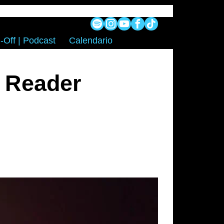
-Off | Podcast
Calendario
d Reader