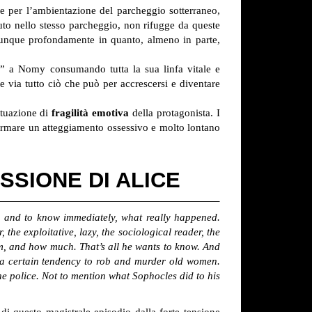
re per l’ambientazione del parcheggio sotterraneo,
uto nello stesso parcheggio, non rifugge da queste
omunque profondamente in quanto, almeno in parte,
ta” a Nomy consumando tutta la sua linfa vitale e
e via tutto ciò che può per accrescersi e diventare
ituazione di
fragilità emotiva
della protagonista. I
fermare un atteggiamento ossessivo e molto lontano
SSIONE DI ALICE
and to know immediately, what really happened.
e exploitative, lazy, the sociological reader, the
hom, and how much. That’s all he wants to know. And
g a certain tendency to rob and murder old women.
e police. Not to mention what Sophocles did to his
a di questo magistrale episodio dalla forte tensione