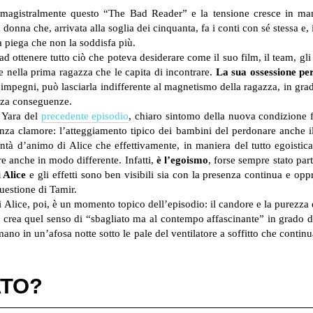
 magistralmente questo “The Bad Reader” e la tensione cresce in ma
donna che, arrivata alla soglia dei cinquanta, fa i conti con sé stessa e,
a piega che non la soddisfa più.
d ottenere tutto ciò che poteva desiderare come il suo film, il team, gli a
 nella prima ragazza che le capita di incontrare.
La sua ossessione pe
e impegni, può lasciarla indifferente al magnetismo della ragazza, in grad
enza conseguenze.
a Yara del
precedente episodio
, chiaro sintomo della nuova condizione 
nza clamore: l’atteggiamento tipico dei bambini del perdonare anche il p
tà d’animo di Alice che effettivamente, in maniera del tutto egoistica
 anche in modo differente. Infatti,
è
l’egoismo
, forse sempre stato par
i Alice
e gli effetti sono ben visibili sia con la presenza continua e op
questione di Tamir.
 Alice, poi, è un momento topico dell’episodio: il candore e la purezza d
rea quel senso di “sbagliato ma al contempo affascinante” in grado di i
ano in un’afosa notte sotto le pale del ventilatore a soffitto che continu
ATO?