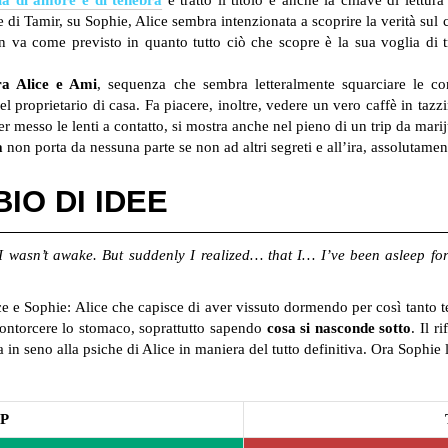
 di Tamir, su Sophie, Alice sembra intenzionata a scoprire la verità sul 
 va come previsto in quanto tutto ciò che scopre è la sua voglia di tr
ra Alice e Ami
, sequenza che sembra letteralmente squarciare le co
l proprietario di casa. Fa piacere, inoltre, vedere un vero caffè in tazzi
 messo le lenti a contatto, si mostra anche nel pieno di un trip da mari
a
non porta da nessuna parte se non ad altri segreti e all’ira, assolutament
IO DI IDEE
I wasn’t awake. But suddenly I realized… that I… I’ve been asleep fo
lice e Sophie: Alice che capisce di aver vissuto dormendo per così tanto
contorcere lo stomaco, soprattutto sapendo
cosa si nasconde sotto
. Il 
 in seno alla psiche di Alice in maniera del tutto definitiva. Ora Sophie 
P