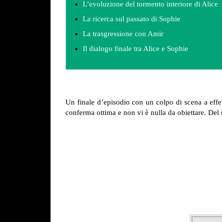
L’evoluzione del tormento interiore di Alice
La ricerca sul passato di Sophie
La trasgressione con Amir
Il dialogo finale tra Alice e Sophie
Un finale d’episodio con un colpo di scena a effet
conferma ottima e non vi è nulla da obiettare. Del