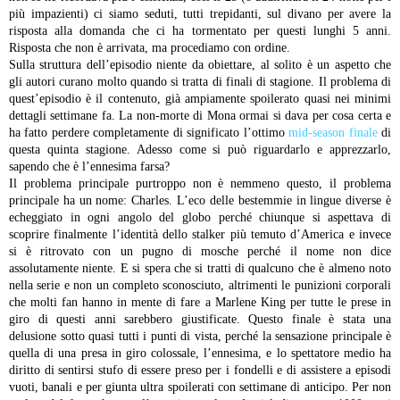
più impazienti) ci siamo seduti, tutti trepidanti, sul divano per avere la
risposta alla domanda che ci ha tormentato per questi lunghi 5 anni.
Risposta che non è arrivata, ma procediamo con ordine.
Sulla struttura dell’episodio niente da obiettare, al solito è un aspetto che
gli autori curano molto quando si tratta di finali di stagione. Il problema di
quest’episodio è il contenuto, già ampiamente spoilerato quasi nei minimi
dettagli settimane fa. La non-morte di Mona ormai si dava per cosa certa e
ha fatto perdere completamente di significato l’ottimo
mid-season finale
di
questa quinta stagione. Adesso come si può riguardarlo e apprezzarlo,
sapendo che è l’ennesima farsa?
Il problema principale purtroppo non è nemmeno questo, il problema
principale ha un nome: Charles.
L’eco delle bestemmie in lingue diverse è
echeggiato in ogni angolo del globo perché chiunque si aspettava di
scoprire finalmente l’identità dello stalker più temuto d’America e invece
si è ritrovato con un pugno di mosche perché il nome non dice
assolutamente niente. E si spera che si tratti di qualcuno che è almeno noto
nella serie e non un completo sconosciuto, altrimenti le punizioni corporali
che molti fan hanno in mente di fare a Marlene King per tutte le prese in
giro di questi anni sarebbero giustificate.
Questo finale è stata una
delusione sotto quasi tutti i punti di vista, perché la sensazione principale è
quella di una presa in giro colossale, l’ennesima, e lo spettatore medio ha
diritto di sentirsi stufo di essere preso per i fondelli e di assistere a episodi
vuoti, banali e per giunta ultra spoilerati con settimane di anticipo. Per non