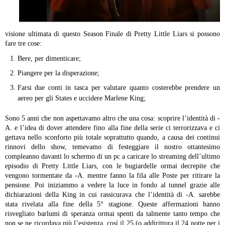
visione ultimata di questo Season Finale di Pretty Little Liars si possono
fare tre cose:
Bere, per dimenticare;
Piangere per la disperazione;
Farsi due conti in tasca per valutare quanto costerebbe prendere un
aereo per gli States e uccidere Marlene King;
Sono 5 anni che non aspettavamo altro che una cosa: scoprire l’identità di -
A. e l’idea di dover attendere fino alla fine della serie ci terrorizzava e ci
gettava nello sconforto più totale soprattutto quando, a causa dei continui
rinnovi dello show, temevamo di festeggiare il nostro ottantesimo
compleanno davanti lo schermo di un pc a caricare lo streaming dell’ultimo
episodio di Pretty Little Liars, con le bugiardelle ormai decrepite che
vengono tormentate da -A. mentre fanno la fila alle Poste per ritirare la
pensione. Poi iniziammo a vedere la luce in fondo al tunnel grazie alle
dichiarazioni della King in cui rassicurava che l’identità di -A. sarebbe
stata rivelata alla fine della 5° stagione. Queste affermazioni hanno
risvegliato barlumi di speranza ormai spenti da talmente tanto tempo che
non se ne ricordava più l’esistenza, così il 25 (o addirittura il 24 notte per i