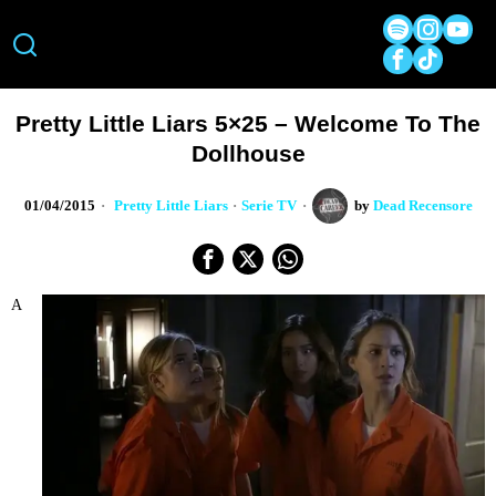
Pretty Little Liars 5×25 – Welcome To The
Dollhouse
01/04/2015
Pretty Little Liars
·
Serie TV
by
Dead Recensore
A