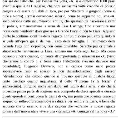
parlare del fatto che, per l’ennesima volta, -A. si è dimostrato 1000 passi
avanti a quelle 4+1 ragazze, che ogni santissima volta credono di poterlo
fregare e di essere più abili di loro, per poi “sbatterci il grugno” (come si
dice a Roma). Ormai dovrebbero saperlo, come lo sappiamo noi, che -A.
sono persone dalle innumerevoli abilità, che spaziano da hackerare sistemi
di polizia, a manomettere la sauna di Casa Hastings, fino a costruire una
“casa delle bambole” dove giocare a Grande Fratello con le Liars. A questo
punto le continue sconfitte delle ragazze non stupiscono più, anzi quando le
si vede all’opera già si delinea l’esito della battaglia. Il fallimento della
Grande Fuga non sorprende, non come dovrebbe. Sarebbe più originale e
stupefacente far vincere le Liars, almeno una volta ogni tanto. Ma come
possono vincere quando, di fronte all’opportunità di smascherare -A. (visto
che erano 5 contro 1 e forse senza l’elettricità avevano davvero una
possibilità!), fuggono? Davvero, non si capisce come siano potute
sopravvivere fino ad adesso (e non dimentichiamoci degli assurdi
“dividiamoci” che dicono quando si trovano sperdute in qualche luogo
tanto desolato quanto inquietante, il detto “l’unione fa la forza” è
sconosciuto).
Sorgono anche seri dubbi sul futuro della serie, visto che la
prossima prima parte di stagione sarà composta da dieci episodi e durante
questi episodi si concluderà la trama di -A, ma prima che possiate tirare un
sospiro di sollievo preparandovi a salutare per sempre le Liars, è bene che
sappiate che ci saranno altre due stagioni che vedranno le nostre ragazze
tornare dall’università e vivere una vita senza -A. Giungerà il turno di -B.?