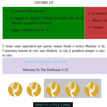
THUMBS UP
La struttura dell’episodio
Il Season F
L’ingegno di Spencer e Mona (le uniche due che si
Mona è vi
“salvano” in quanto a furbizia)
Charles
Leggera introspezione di -A.
C’erano tante aspettative per questo season finale e invece Marlene ci dà
l’ennesima lezione di vita: mai illudersi, la vita ti prenderà sempre a calci
in culo.
I Am A Good Girl, I Am 5×24
Welcome To The Dollhouse 5×25
PRETTY LITTLE LIARS