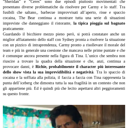
“Sheridan” e “Ceres” sono due episodi piuttosto movimentati che
presentano diverse problematiche da risolvere per Carmy e lo staff. Tra
fusibili che saltano,, barbecue improvvisati all’aperto, risse e spaccio
cocaina, The Bear continua a mostrare tutta una serie di situazioni
impreviste che danneggiano il ristorante,
la tipica pioggia sul bagnato
praticamente.
Guardando il bicchiere mezzo pieno però, si potrà constatare anche un
miglior affiatamento dello staff con Sydney pronta a risolvere la situazione
con un pizzico di intraprendenza, Carmy pronto a risollevare il morale del
team e più in generale una coesione che mancava nelle prime puntate e che
è comunque ancora presente nella figura di Tina.
L’unico che sembra non
riuscire a trovare la quadra della situazione e che, anzi, continua a
provocare danni, è
Richie, probabilmente il character più interessante
dello show vista la sua imprevidibilità e negatività
. Tra lo spaccio di
cocaina e la soffiata alla polizia, il faccia a faccia con Tina rappresenta la
punta dell’iceberg che dimostra tutta la sua fragilità in un contesto che non
gli appartiene più. Ed è quindi più che lecito aspettarsi altri peggioramenti
su questo fronte.