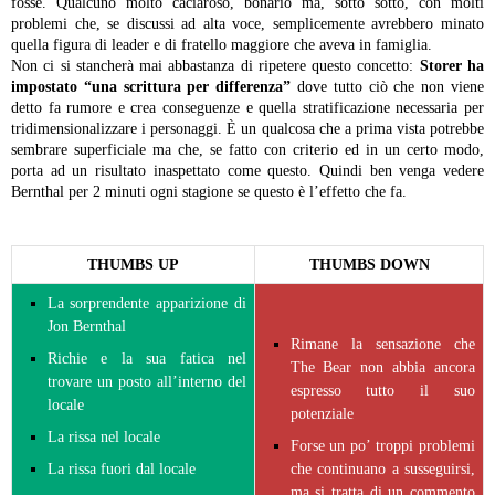
fosse. Qualcuno molto caciaroso, bonario ma, sotto sotto, con molti
problemi che, se discussi ad alta voce, semplicemente avrebbero minato
quella figura di leader e di fratello maggiore che aveva in famiglia.
Non ci si stancherà mai abbastanza di ripetere questo concetto:
Storer ha
impostato “una scrittura per differenza”
dove tutto ciò che non viene
detto fa rumore e crea conseguenze e quella stratificazione necessaria per
tridimensionalizzare i personaggi. È un qualcosa che a prima vista potrebbe
sembrare superficiale ma che, se fatto con criterio ed in un certo modo,
porta ad un risultato inaspettato come questo. Quindi ben venga vedere
Bernthal per 2 minuti ogni stagione se questo è l’effetto che fa.
THUMBS UP
THUMBS DOWN
La sorprendente apparizione di
Jon Bernthal
Rimane la sensazione che
Richie e la sua fatica nel
The Bear non abbia ancora
trovare un posto all’interno del
espresso tutto il suo
locale
potenziale
La rissa nel locale
Forse un po’ troppi problemi
La rissa fuori dal locale
che continuano a susseguirsi,
ma si tratta di un commento