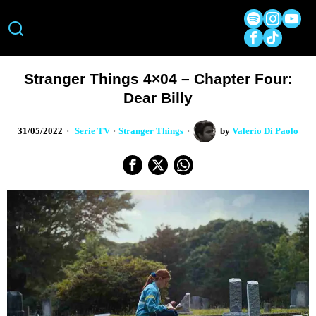
Stranger Things 4×04 – Chapter Four:
Dear Billy
31/05/2022
Serie TV
·
Stranger Things
by
Valerio Di Paolo