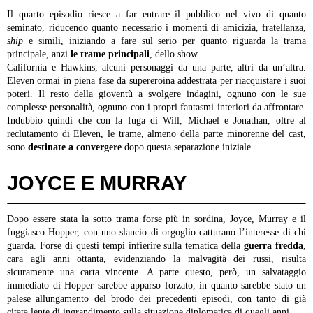
Il quarto episodio riesce a far entrare il pubblico nel vivo di quanto
seminato, riducendo quanto necessario i momenti di amicizia, fratellanza,
ship
e simili, iniziando a fare sul serio per quanto riguarda la trama
principale, anzi
le trame principali
, dello show.
California e Hawkins, alcuni personaggi da una parte, altri da un’altra.
Eleven ormai in piena fase da supereroina addestrata per riacquistare i suoi
poteri. Il resto della gioventù a svolgere indagini, ognuno con le sue
complesse personalità, ognuno con i propri fantasmi interiori da affrontare.
Indubbio quindi che con la fuga di Will, Michael e Jonathan, oltre al
reclutamento di Eleven, le trame, almeno della parte minorenne del cast,
sono
destinate a convergere
dopo questa separazione iniziale.
JOYCE E MURRAY
Dopo essere stata la sotto trama forse più in sordina, Joyce, Murray e il
fuggiasco Hopper, con uno slancio di orgoglio catturano l’interesse di chi
guarda. Forse di questi tempi infierire sulla tematica della
guerra fredda
,
cara agli anni ottanta, evidenziando la malvagità dei russi, risulta
sicuramente una carta vincente. A parte questo, però, un salvataggio
immediato di Hopper sarebbe apparso forzato, in quanto sarebbe stato un
palese allungamento del brodo dei precedenti episodi, con tanto di già
citata lente di ingrandimento sulla situazione diplomatica di quegli anni.