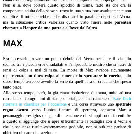
Non si sa dove porterà questo spicchio di trama, fatto sta che ora la
componente adulta dello show si trova in una situazione assolutamente non
semplice. Il tutto potrebbe anche districarsi in parallelo rispetto al Vecna,
ma la situazione critica valorizza quanto visto finora nelle
parentesi
riservate a Hopper da una parte e a Joyce dall’altra
.
MAX
Era necessario trovare un punto debole del Vecna per dare il via allo
scontro tra i piccoli eroi disadattati e l’improbabile mostro che si nutre di
sensi di colpa e mal di testa. La morte di Max avrebbe sicuramente
rappresentato
un duro colpo al cuore dello spettatore intenerito
, allo
stesso tempo avrebbe avvolto la serie da quell’aura di crudeltà che spesso
tanto piace.
Allo stesso tempo, però, la già citata risoluzione di trama, unita ad una
carrellata di fotogrammi di stampo nostalgico, una canzone di
Kate Bush
ritornata in classifica per l’occasione
e una corsa attraverso uno
spettrale
regno oscuro
verso l’unica finestra di speranza, consacra Max a
personaggio prestigioso, degno di attenzione e di sviluppi soddisfacenti. Se
a questo si aggiunge che si apre ufficialmente la battaglia con il Vecna e
che la sequenza risulta estremamente godibile, non si può che parlare di
obiettivo pienamente raggiunto.