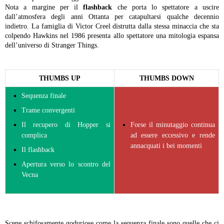
Nota a margine per il
flashback
che porta lo spettatore a uscire
dall’atmosfera degli anni Ottanta per catapultarsi qualche decennio
indietro. La famiglia di Victor Creel distrutta dalla stessa minaccia che sta
colpendo Hawkins nel 1986 presenta allo spettatore una mitologia espansa
dell’universo di Stranger Things.
THUMBS UP
THUMBS DOWN
Sequenza finale
Trame convergenti
Il recupero di Hopper si
Forse il minutaggio continua
complica
ad essere eccessivo e rende
annacquati i bei momenti
Il flashback
Apertura verso lo scontro del
Vecna
Scene schifosamente goduriose come la sequenza finale sono quelle che ci