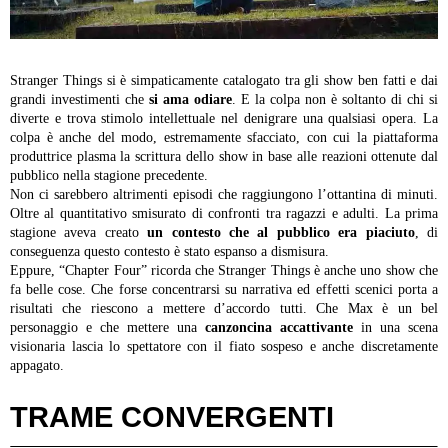
Stranger Things si è simpaticamente catalogato tra gli show ben fatti e dai
grandi investimenti che
si ama odiare
. E la colpa non è soltanto di chi si
diverte e trova stimolo intellettuale nel denigrare una qualsiasi opera. La
colpa è anche del modo, estremamente sfacciato, con cui la piattaforma
produttrice plasma la scrittura dello show in base alle reazioni ottenute dal
pubblico nella stagione precedente.
Non ci sarebbero altrimenti episodi che raggiungono l’ottantina di minuti.
Oltre al quantitativo smisurato di confronti tra ragazzi e adulti. La prima
stagione aveva creato
un contesto che al pubblico era piaciuto
, di
conseguenza questo contesto è stato espanso a dismisura.
Eppure, “Chapter Four” ricorda che Stranger Things è anche uno show che
fa belle cose. Che forse concentrarsi su narrativa ed effetti scenici porta a
risultati che riescono a mettere d’accordo tutti. Che Max è un bel
personaggio e che mettere una
canzoncina accattivante
in una scena
visionaria lascia lo spettatore con il fiato sospeso e anche discretamente
appagato.
TRAME CONVERGENTI