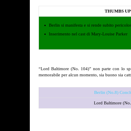
THUMBS UP
Berlin si manifesta e si rende subito pericolo
Inserimento nel cast di Mary-Louise Parker
“Lord Baltimore (No. 104)” non parte con lo sp
memorabile per alcun momento, sia buono sia cattivo
Berlin (No.8) Conc
Lord Baltimore (No