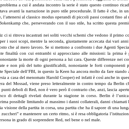
 problema a cui è andata incontro la serie è stato questo continuo ricade
ava avanti la narrazione in puro stile procedurale. Il fatto è che, in u
 l’attenersi al classico modus operandi di piccoli passi costanti fino a
okenkamp che, perseverando con il suo stile, ha scritto questa premiere
 ci si ritrova incastrati nei soliti vecchi schemi che vedono il primo c
r i suoi scopi, mentre la seconda, giustamente accecata dai vari anni 
ttosto che al mero lavoro. Se si mettono a confronto i due Agenti Special
nte finalità con cui entrambi si approcciano alle missioni: la prima è
onostante la morte di ogni persona a lui cara. Queste differenze nei c
e e non più del tutto giustificabili, nonostante le forti componenti 
te Speciale dell’FBI, in questo la Keen ha ancora molto da fare stando
cortesia a casa del menomato Harold Cooper) ed infatti è così anche in que
ra del Mossad, viene preso letteralmente in contro tempo da Berlin ch
punti deboli di Red, non è vero però il contrario che, anzi, lascia aper
co di dettagli rivelati durante la stagione in corso. Berlin è l’unic
prima possibile limitando al massimo i danni collaterali, danni chiamat
visione della partita in corsa, una partita che ha il sapore di una lu
zuccheri” e mantenere un certo ritmo, si è resa obbligatoria l’istituzion
persona in grado di sorprendere Red, nel bene o nel male.