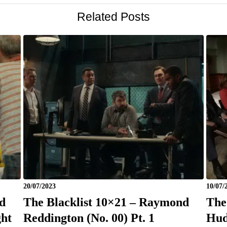
Related Posts
20/07/2023
10/07/
d
The Blacklist 10×21 – Raymond
The
ght
Reddington (No. 00) Pt. 1
Hud