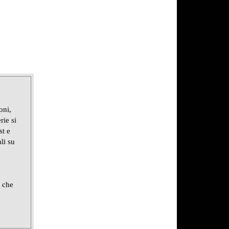
oni,
rie si
st e
li su
e che