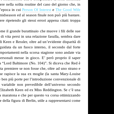
re nella solita routine del caso del giorno che, in
n’epoca in cui
Person Of Interest
e
The Good Wife
l midseason ed al season finale non può più bastare.
 ripetendo gli stessi errori appena citati: troppa
ome il grande burattinaio che muove i fili delle sue
di vita persi in una relazione fasulla, sembra dare
i Keen e Ressler, oltre ad un’evidente disparità di
 guidata da un fuoco interno, il secondo dal forte
omportamenti nella scorsa stagione sono andate via
personali messe in gioco. E’ però proprio il saper
 a “Lord Baltimore (No. 104)”.
Si diceva che Red è
sta premiere se non fosse che, oltre ad uno strano e
e rapisce la sua ex moglie (la santa Mary-Louise
te ben più porte per l’introduzione convenzionale di
a variabile non prevedibile dell’universo secondo
i Elizabeth Keen ed ex Miss Reddington.
Se c’è una
nga maratona e che per questo va corsa ottimizzando
e della figura di Berlin, utile a rappresentarsi come