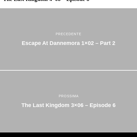
PRECEDENTE
Escape At Dannemora 1×02 – Part 2
PROSSIMA
The Last Kingdom 3×06 – Episode 6