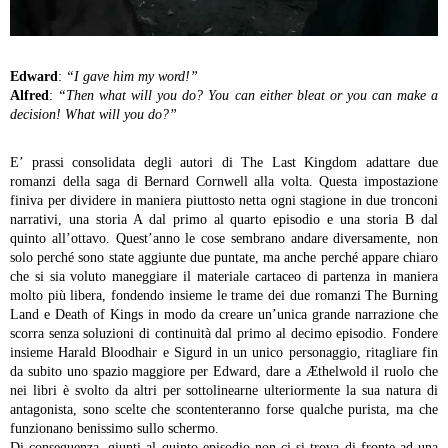
Edward
:
“I gave him my word!”
Alfred
:
“Then what will you do? You can either bleat or you can make a
decision! What will you do?”
E’ prassi consolidata degli autori di The Last Kingdom adattare due
romanzi della saga di Bernard Cornwell alla volta. Questa impostazione
finiva per dividere in maniera piuttosto netta ogni stagione in due tronconi
narrativi, una storia A dal primo al quarto episodio e una storia B dal
quinto all’ottavo. Quest’anno le cose sembrano andare diversamente, non
solo perché sono state aggiunte due puntate, ma anche perché appare chiaro
che si sia voluto maneggiare il materiale cartaceo di partenza in maniera
molto più libera, fondendo insieme le trame dei due romanzi The Burning
Land e Death of Kings in modo da creare un’unica grande narrazione che
scorra senza soluzioni di continuità dal primo al decimo episodio. Fondere
insieme Harald Bloodhair e Sigurd in un unico personaggio, ritagliare fin
da subito uno spazio maggiore per Edward, dare a Æthelwold il ruolo che
nei libri è svolto da altri per sottolinearne ulteriormente la sua natura di
antagonista, sono scelte che scontenteranno forse qualche purista, ma che
funzionano benissimo sullo schermo.
Di conseguenza, giunti al quinto episodio non ci si trova di fronte ad una