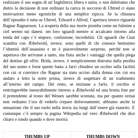
realizzare il suo sogno di un’Inghilterra libera e unita, e non dubitiamo che
dietro la decisione di non ordinare la carica in soccorso di Uhtred ci siano
motivazioni meno egoistiche di una semplice ripicca.
Se la chiusura
dell’episodio è tutta su Uhtred, Edward e Alfred, l’apertura invece riguarda
Ragnar Ragnarsson. La scoperta della sua morte piomba come un fulmine a
ciel sereno sui danesi: nei loro sguardi mentre si accalcano intorno alla
tenda del capo c’è stupore, confusione, incredulità. Gli sguardi che Cnut
scambia con Æthelwold, invece, sono quelli di chi conosce benissimo
l’identità dell’assassino e ne è piacevolmente sorpreso, perché non si
aspettava che arrivasse a tanto, ma fiuta anche i vantaggi che quella piega
del destino gli offre. Brida, invece, è semplicemente distrutta dalla perdita
del suo uomo e forse questo basta a farci chiudere un occhio sulla facilità
con cui si convince che Ragnar sia stato ucciso dalla donna con cui era
andato a letto la notte prima, invece di sospettare di un tradimento
all’interno del campo. Del resto, se iniziasse a farlo, il cerchio si
restringerebbe inesorabilmente intorno a Æthelwold ed una brutta fine per
il pretendente al trono del Wessex sarebbe scontata; ma per quanto ormai
non vediamo l’ora di vederlo crepare dolorosamente, abbiamo anche la
sensazione che il suo ruolo nella storia sia lungi dall’essere già esaurito. E
comunque c’è sempre la pagina Wikipedia sul vero Æthelwold che dice
chiaro e tondo quando e dove morirà.
THUMBS UP
THUMBS DOWN