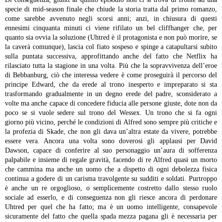
specie di mid-season finale che chiude la storia tratta dal primo romanzo,
come sarebbe avvenuto negli scorsi anni; anzi, in chiusura di questi
ennesimi cinquanta minuti ci viene rifilato un bel cliffhanger che, per
quanto sia ovvia la soluzione (Uhtred è il protagonista e non può morire, se
la caverà comunque), lascia col fiato sospeso e spinge a catapultarsi subito
sulla puntata successiva, approfittando anche del fatto che Netflix ha
rilasciato tutta la stagione in una volta.
Più che la sopravvivenza dell’eroe
di Bebbanburg, ciò che interessa vedere è come proseguirà il percorso del
principe Edward, che da erede al trono inesperto e impreparato si sta
trasformando gradualmente in un degno erede del padre, sconsiderato a
volte ma anche capace di concedere fiducia alle persone giuste, dote non da
poco se si vuole sedere sul trono del Wessex. Un trono che si fa ogni
giorno più vicino, perché le condizioni di Alfred sono sempre più critiche e
la profezia di Skade, che non gli dava un’altra estate da vivere, potrebbe
essere vera. Ancora una volta sono doverosi gli applausi per David
Dawson, capace di conferire al suo personaggio un’aura di sofferenza
palpabile e insieme di regale gravità, facendo di re Alfred quasi un morto
che cammina ma anche un uomo che a dispetto di ogni debolezza fisica
continua a godere di un carisma travolgente su sudditi e soldati. Purtroppo
è anche un re orgoglioso, o semplicemente costretto dallo stesso ruolo
sociale ad esserlo, e di conseguenza non gli riesce ancora di perdonare
Uhtred per quel che ha fatto; ma è un uomo intelligente, consapevole
sicuramente del fatto che quella spada mezza pagana gli è necessaria per