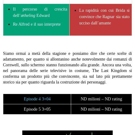
Il percorso di crescita
La rapidità con cui Brida si
dell’
ætheling
Edward
convince che Ragnar sia stato
ucciso dall’amante
Re Alfred e il suo interprete
Siamo ormai a metà della stagione e possiamo dire che certe scelte di
adattamento, per quanto si allontanino anche notevolmente dai romanzi di
Cornwell, sullo schermo stanno funzionando alla grande. Ancora una volta,
nel panorama delle serie televisive in costume, The Last Kingdom si
conferma un prodotto più che convincente, sia sul lato più prettamente
storico sia per quanto riguarda la costruzione dei personaggi.
Episode 4 3×04
ND milioni – ND rating
Episode 5 3×05
ND milioni – ND rating