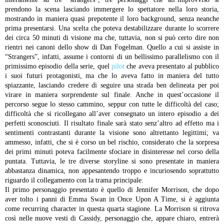
prendono la scena lasciando immergere lo spettatore nella loro storia,
mostrando in maniera quasi prepotente il loro background, senza neanche
prima presentarsi. Una scelta che poteva destabilizzare durante lo scorrere
dei circa 50 minuti di visione ma che, tuttavia, non si può certo dire non
rientri nei canoni dello show di Dan Fogelman.
Quello a cui si assiste in
“Strangers”, infatti, assume i contorni di un bellissimo parallelismo con il
primissimo episodio della serie, quel
pilot
che aveva presentato al pubblico
i suoi futuri protagonisti, ma che lo aveva fatto in maniera del tutto
spiazzante, lasciando credere di seguire una strada ben delineata per poi
virare in maniera sorprendente sul finale. Anche in quest’occasione il
percorso segue lo stesso cammino, seppur con tutte le difficoltà del caso;
difficoltà che si ricollegano all’aver consegnato un intero episodio a dei
perfetti sconosciuti. Il risultato finale sarà stato senz’altro ad effetto ma i
sentimenti contrastanti durante la visione sono altrettanto legittimi; va
ammesso, infatti, che si è corso un bel rischio, considerato che la sorpresa
dei primi minuti poteva facilmente sfociare in disinteresse nel corso della
puntata. Tuttavia, le tre diverse storyline si sono presentate in maniera
abbastanza dinamica, non appesantendo troppo e incuriosendo soprattutto
riguardo il collegamento con la trama principale.
Il primo personaggio presentato è quello di Jennifer Morrison, che dopo
aver tolto i panni di Emma Swan in Once Upon A Time, si è aggiunta
come recurring character in questa quarta stagione. La Morrison si ritrova
così nelle nuove vesti di Cassidy, personaggio che, appare chiaro, entrerà