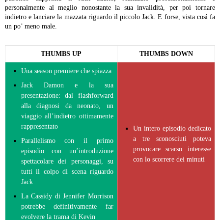
personalmente al meglio nonostante la sua invalidità, per poi tornare
indietro e lanciare la mazzata riguardo il piccolo Jack. E forse, vista così fa
un po’ meno male.
THUMBS UP
THUMBS DOWN
Una season premiere che spiazza
Jack Damon e la sua
presentazione: dal flashforward
alla diagnosi da neonato, un
viaggio all’indietro ottimamente
rappresentato
Un intero episodio dedicato
a tre sconosciuti poteva
Parallelismo con il primo
provocare scarso interesse
episodio con un’introduzione
con lo scorrere dei minuti
spettacolare dei personaggi, su
tutti il colpo di scena riguardo
Jack
La Cassidy di Jennifer Morrison
potrebbe definitivamente far
evolvere la trama di Kevin