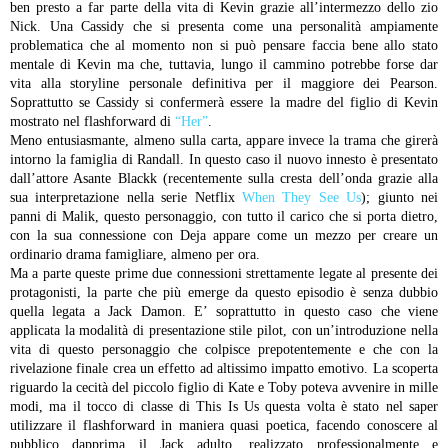
ben presto a far parte della vita di Kevin grazie all’intermezzo dello zio
Nick. Una Cassidy che si presenta come una personalità ampiamente
problematica che al momento non si può pensare faccia bene allo stato
mentale di Kevin ma che, tuttavia, lungo il cammino potrebbe forse dar
vita alla storyline personale definitiva per il maggiore dei Pearson.
Soprattutto se Cassidy si confermerà essere la madre del figlio di Kevin
mostrato nel flashforward di
“Her”
.
Meno entusiasmante, almeno sulla carta, appare invece la trama che girerà
intorno la famiglia di Randall. In questo caso il nuovo innesto è presentato
dall’attore Asante Blackk (recentemente sulla cresta dell’onda grazie alla
sua interpretazione nella serie Netflix
When They See Us
); giunto nei
panni di Malik, questo personaggio, con tutto il carico che si porta dietro,
con la sua connessione con Deja appare come un mezzo per creare un
ordinario drama famigliare, almeno per ora.
Ma a parte queste prime due connessioni strettamente legate al presente dei
protagonisti, la parte che più emerge da questo episodio è senza dubbio
quella legata a Jack Damon. E’ soprattutto in questo caso che viene
applicata la modalità di presentazione stile pilot, con un’introduzione nella
vita di questo personaggio che colpisce prepotentemente e che con la
rivelazione finale crea un effetto ad altissimo impatto emotivo. La scoperta
riguardo la cecità del piccolo figlio di Kate e Toby poteva avvenire in mille
modi, ma il tocco di classe di This Is Us questa volta è stato nel saper
utilizzare il flashforward in maniera quasi poetica, facendo conoscere al
pubblico dapprima il Jack adulto, realizzato professionalmente e