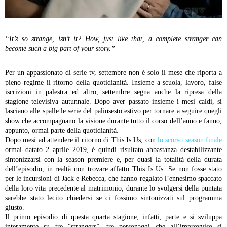
“It’s so strange, isn’t it? How, just like that, a complete stranger can
become such a big part of your story.”
Per un appassionato di serie tv, settembre non è solo il mese che riporta a
pieno regime il ritorno della quotidianità. Insieme a scuola, lavoro, false
iscrizioni in palestra ed altro, settembre segna anche la ripresa della
stagione televisiva autunnale. Dopo aver passato insieme i mesi caldi, si
lasciano alle spalle le serie del palinsesto estivo per tornare a seguire quegli
show che accompagnano la visione durante tutto il corso dell’anno e fanno,
appunto, ormai parte della quotidianità.
Dopo mesi ad attendere il ritorno di This Is Us, con
lo scorso season finale
ormai datato 2 aprile 2019, è quindi risultato abbastanza destabilizzante
sintonizzarsi con la season premiere e, per quasi la totalità della durata
dell’episodio, in realtà non trovare affatto This Is Us. Se non fosse stato
per le incursioni di Jack e Rebecca, che hanno regalato l’ennesimo spaccato
della loro vita precedente al matrimonio, durante lo svolgersi della puntata
sarebbe stato lecito chiedersi se ci fossimo sintonizzati sul programma
giusto.
Il primo episodio di questa quarta stagione, infatti, parte e si sviluppa
interamente su tre “strangers”, tre personaggi che all’improvviso si