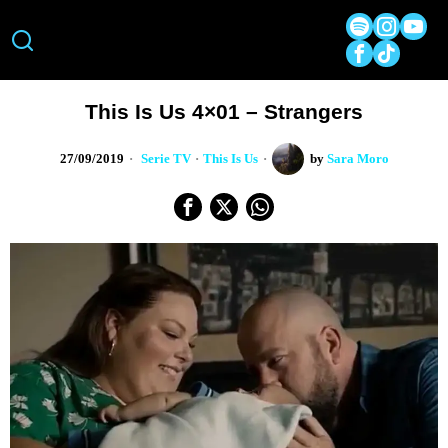
This Is Us 4×01 – Strangers
27/09/2019
Serie TV
·
This Is Us
by
Sara Moro