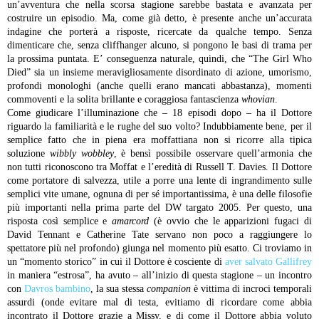
un’avventura che nella scorsa stagione sarebbe bastata e avanzata per
costruire un episodio. Ma, come già detto, è presente anche un’accurata
indagine che porterà a risposte, ricercate da qualche tempo. Senza
dimenticare che, senza cliffhanger alcuno, si pongono le basi di trama per
la prossima puntata. E’ conseguenza naturale, quindi, che “The Girl Who
Died” sia un insieme meravigliosamente disordinato di azione, umorismo,
profondi monologhi (anche quelli erano mancati abbastanza), momenti
commoventi e la solita brillante e coraggiosa fantascienza
whovian
.
Come giudicare l’illuminazione che – 18 episodi dopo – ha il Dottore
riguardo la familiarità e le rughe del suo volto? Indubbiamente bene, per il
semplice fatto che in piena era moffattiana non si ricorre alla tipica
soluzione
wibbly wobbley
, è bensì possibile osservare quell’armonia che
non tutti riconoscono tra Moffat e l’eredità di Russell T. Davies. Il Dottore
come portatore di salvezza, utile a porre una lente di ingrandimento sulle
semplici vite umane, ognuna di per sé importantissima, è una delle filosofie
più importanti nella prima parte del DW targato 2005. Per questo, una
risposta così semplice e
amarcord
(è ovvio che le apparizioni fugaci di
David Tennant e Catherine Tate servano non poco a raggiungere lo
spettatore più nel profondo) giunga nel momento più esatto. Ci troviamo in
un “momento storico” in cui il Dottore è cosciente di
aver salvato Gallifrey
in maniera “estrosa”, ha avuto – all’inizio di questa stagione – un incontro
con
Davros bambino
, la sua stessa
companion
è vittima di incroci temporali
assurdi (onde evitare mal di testa, evitiamo di ricordare come abbia
incontrato il Dottore grazie a Missy, e di come il Dottore abbia voluto