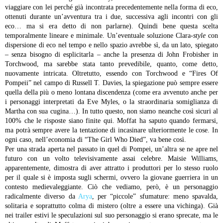
viaggiare con lei perché già incontrata precedentemente nella forma di eco,
ottenuti durante un’avventura tra i due, successiva agli incontri con gli
eco… ma si era detto di non parlarne). Quindi bene questa scelta
temporalmente lineare e minimale. Un’eventuale soluzione Clara-
style
con
dispersione di eco nel tempo e nello spazio avrebbe sì, da un lato, spiegato
– senza bisogno di esplicitarla – anche la presenza di John Frobisher in
Torchwood, ma sarebbe stata tanto prevedibile, quanto, come detto,
nuovamente intricata. Oltretutto, essendo con Torchwood e “Fires Of
Pompeii” nel campo di Russell T. Davies, la spiegazione può sempre essere
quella della più o meno lontana discendenza (come era avvenuto anche per
i personaggi interpretati da Eve Myles, o la straordinaria somiglianza di
Martha con sua cugina…). In tutto questo, non siamo neanche così sicuri al
100% che le risposte siano finite qui. Moffat ha saputo quando fermarsi,
ma potrà sempre avere la tentazione di incasinare ulteriormente le cose. In
ogni caso, nell’economia di “The Girl Who Died”, va bene così.
Per una strada aperta nel passato in quel di Pompei, un’altra se ne apre nel
futuro con un volto televisivamente assai celebre. Maisie Williams,
apparentemente, dimostra di aver attratto i produttori per lo stesso ruolo
per il quale si è imposta sugli schermi, ovvero la giovane guerriera in un
contesto medievaleggiante. Ciò che vediamo, però, è un personaggio
radicalmente diverso da
Arya
, per “piccole” sfumature: meno spavalda,
solitaria e soprattutto colma di mistero (oltre a essere una vichinga). Già
nei trailer estivi le speculazioni sul suo personaggio si erano sprecate, ma le