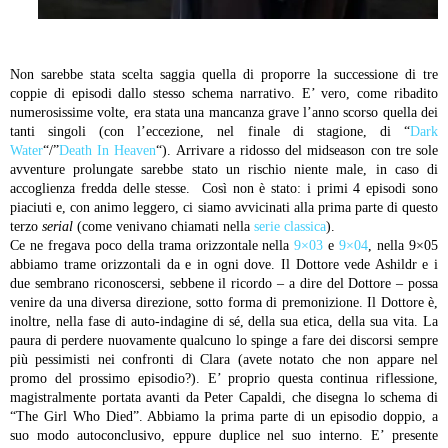
Non sarebbe stata scelta saggia quella di proporre la successione di tre
coppie di episodi dallo stesso schema narrativo. E’ vero, come ribadito
numerosissime volte, era stata una mancanza grave l’anno scorso quella dei
tanti singoli (con l’eccezione, nel finale di stagione, di “
Dark
Water
“/”
Death In Heaven
“). Arrivare a ridosso del midseason con tre sole
avventure prolungate sarebbe stato un rischio niente male, in caso di
accoglienza fredda delle stesse. Così non è stato: i primi 4 episodi sono
piaciuti e, con animo leggero, ci siamo avvicinati alla prima parte di questo
terzo
serial
(come venivano chiamati nella
serie classica
).
Ce ne fregava poco della trama orizzontale nella
9×03
e
9×04
, nella 9×05
abbiamo trame orizzontali da e in ogni dove. Il Dottore vede Ashildr e i
due sembrano riconoscersi, sebbene il ricordo – a dire del Dottore – possa
venire da una diversa direzione, sotto forma di premonizione. Il Dottore è,
inoltre, nella fase di auto-indagine di sé, della sua etica, della sua vita. La
paura di perdere nuovamente qualcuno lo spinge a fare dei discorsi sempre
più pessimisti nei confronti di Clara (avete notato che non appare nel
promo del prossimo episodio?). E’ proprio questa continua riflessione,
magistralmente portata avanti da Peter Capaldi, che disegna lo schema di
“The Girl Who Died”. Abbiamo la prima parte di un episodio doppio, a
suo modo autoconclusivo, eppure duplice nel suo interno. E’ presente