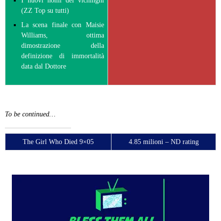
I nuovi nomi dei vichinghi
(ZZ Top su tutti)
La scena finale con Maisie
Williams, ottima
dimostrazione della
definizione di immortalità
data dal Dottore
To be continued…
Before The Flood 9×04
4.38 milioni – ND rating
The Girl Who Died 9×05
4.85 milioni – ND rating