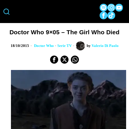
Doctor Who 9×05 – The Girl Who Died
18/10/2015
Doctor Who
·
Serie TV
by
Valerio Di Paolo