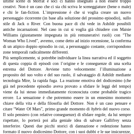
ultime scelte di Moffat e soci ci hanno insegnato a non essere troppo
creativi. Non è un caso che ci sia chi scriva le sceneggiature (bene o male)
e chi le fan-fiction. L’impressione è che si voglia creare un nuovo
personaggio ricorrente (in base alla soluzione del prossimo episodio), sullo
stile di Jack o River. Con buona pace di chi vede in Ashildr possibili
antiche incarnazioni. Nel caso in cui si voglia già chiudere con Maisie
Williams (giustamente impegnata in più remunerativi ruoli) con “The
Woman Who Lived”, avremo, come detto ad inizio recensione, la conferma
di un atipico doppio episodio in cui, a personaggio costante, corrispondono
zone temporali radicalmente differenti.
Più semplicemente, si potrebbe individuare la linea narrativa ed il soggetto
di questa coppia di episodi con l’origine e le conseguenze di una scelta
estrema del Dottore. Avviene tutto velocemente: l’illuminazione a
proposito del suo volto e del suo ruolo, il salvataggio di Ashildr mediante
tecnologia Mire, la rapida fuga. La reazione emotiva del dodicesimo (che
già nel precedente episodio aveva provato a sfidare le leggi del tempo)
viene da lui stesso immediatamente riconosciuta come probabile tragico
errore. La sensazione è che potremmo essere in un ennesimo momento
chiave della vita e della filosofia del Dottore. Non è un caso pensare e
citare “Water Of Mars”, primo grande momento di
hybris
del nuovo corso.
Il solo pensiero (con relative conseguenze) di sfidare regole, da lui sempre
rispettate, lo porterà poi alla geniale idea di salvare Gallifrey senza
interferire. Questi due picchi storici di dannazione e redenzione hanno
formato il nuovo dodicesimo Dottore, con i suoi dubbi e le sue insicurezze,