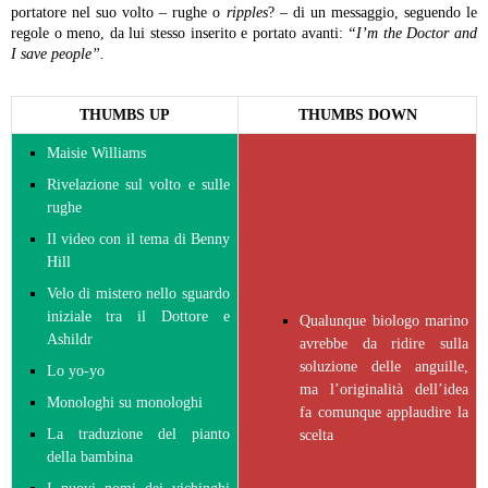
portatore nel suo volto – rughe o
ripples
? – di un messaggio, seguendo le
regole o meno, da lui stesso inserito e portato avanti:
“I’m the Doctor and
I save people”.
THUMBS UP
THUMBS DOWN
Maisie Williams
Rivelazione sul volto e sulle
rughe
Il video con il tema di Benny
Hill
Velo di mistero nello sguardo
iniziale tra il Dottore e
Qualunque biologo marino
Ashildr
avrebbe da ridire sulla
soluzione delle anguille,
Lo yo-yo
ma l’originalità dell’idea
Monologhi su monologhi
fa comunque applaudire la
La traduzione del pianto
scelta
della bambina