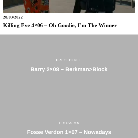
28/03/2022
Killing Eve 4×06 – Oh Goodie, I’m The Winner
PRECEDENTE
Barry 2×08 – Berkman>block
PROSSIMA
Fosse Verdon 1×07 – Nowadays