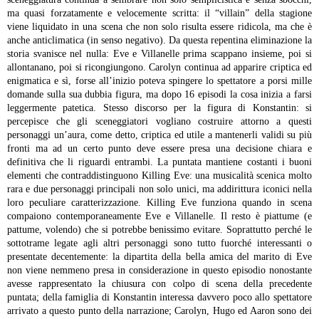
ma quasi forzatamente e velocemente scritta: il “villain” della stagione
viene liquidato in una scena che non solo risulta essere ridicola, ma che è
anche anticlimatica (in senso negativo). Da questa repentina eliminazione la
storia svanisce nel nulla: Eve e Villanelle prima scappano insieme, poi si
allontanano, poi si ricongiungono. Carolyn continua ad apparire criptica ed
enigmatica e sì, forse all’inizio poteva spingere lo spettatore a porsi mille
domande sulla sua dubbia figura, ma dopo 16 episodi la cosa inizia a farsi
leggermente patetica. Stesso discorso per la figura di Konstantin: si
percepisce che gli sceneggiatori vogliano costruire attorno a questi
personaggi un’aura, come detto, criptica ed utile a mantenerli validi su più
fronti ma ad un certo punto deve essere presa una decisione chiara e
definitiva che li riguardi entrambi.
La puntata mantiene costanti i buoni
elementi che contraddistinguono Killing Eve: una musicalità scenica molto
rara e due personaggi principali non solo unici, ma addirittura iconici nella
loro peculiare caratterizzazione.
Killing Eve funziona quando in scena
compaiono contemporaneamente Eve e Villanelle. Il resto è piattume (e
pattume, volendo) che si potrebbe benissimo evitare. Soprattutto perché le
sottotrame legate agli altri personaggi sono tutto fuorché interessanti o
presentate decentemente: la dipartita della bella amica del marito di Eve
non viene nemmeno presa in considerazione in questo episodio nonostante
avesse rappresentato la chiusura con colpo di scena della precedente
puntata; della famiglia di Konstantin interessa davvero poco allo spettatore
arrivato a questo punto della narrazione; Carolyn, Hugo ed Aaron sono dei