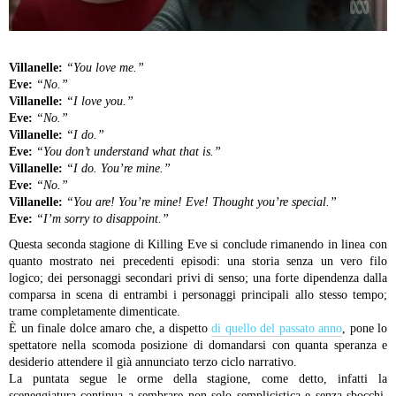
Villanelle:
“You love me.”
Eve:
“No.”
Villanelle:
“I love you.”
Eve:
“No.”
Villanelle:
“I do.”
Eve:
“You don’t understand what that is.”
Villanelle:
“I do.
You’re mine.”
Eve:
“No.”
Villanelle:
“You are! You’re mine!
Eve! Thought you’re special.”
Eve:
“I’m sorry to disappoint.”
Questa seconda stagione di Killing Eve si conclude rimanendo in linea con
quanto mostrato nei precedenti episodi: una storia senza un vero filo
logico; dei personaggi secondari privi di senso; una forte dipendenza dalla
comparsa in scena di entrambi i personaggi principali allo stesso tempo;
trame completamente dimenticate.
È un finale dolce amaro che, a dispetto
di quello del passato anno
, pone lo
spettatore nella scomoda posizione di domandarsi con quanta speranza e
desiderio attendere il già annunciato terzo ciclo narrativo.
La puntata segue le orme della stagione, come detto, infatti la
sceneggiatura continua a sembrare non solo semplicistica e senza sbocchi,