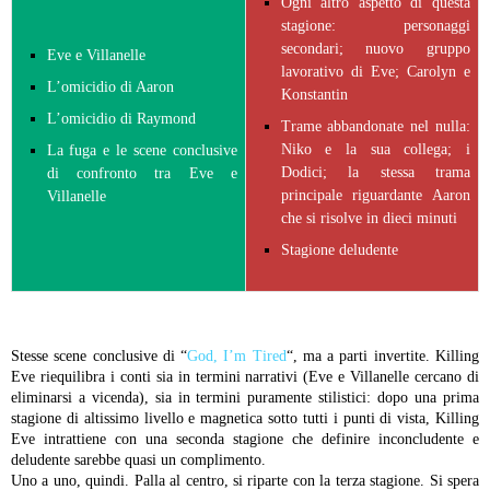
Ogni altro aspetto di questa
stagione: personaggi
secondari; nuovo gruppo
Eve e Villanelle
lavorativo di Eve; Carolyn e
L’omicidio di Aaron
Konstantin
L’omicidio di Raymond
Trame abbandonate nel nulla:
Niko e la sua collega; i
La fuga e le scene conclusive
Dodici; la stessa trama
di confronto tra Eve e
principale riguardante Aaron
Villanelle
che si risolve in dieci minuti
Stagione deludente
Stesse scene conclusive di “
God, I’m Tired
“, ma a parti invertite. Killing
Eve riequilibra i conti sia in termini narrativi (Eve e Villanelle cercano di
eliminarsi a vicenda), sia in termini puramente stilistici: dopo una prima
stagione di altissimo livello e magnetica sotto tutti i punti di vista, Killing
Eve intrattiene con una seconda stagione che definire inconcludente e
deludente sarebbe quasi un complimento.
Uno a uno, quindi. Palla al centro, si riparte con la terza stagione. Si spera