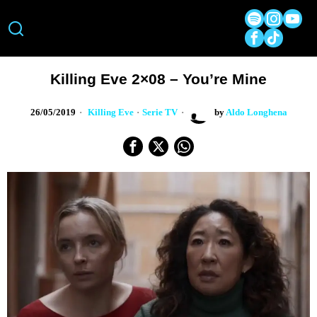
Killing Eve 2×08 – You’re Mine
26/05/2019
Killing Eve
·
Serie TV
by
Aldo Longhena