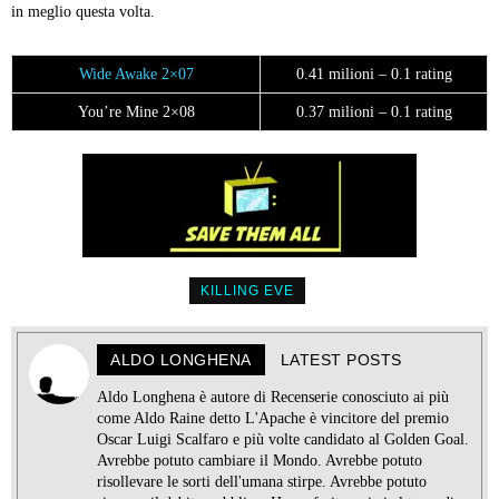
in meglio questa volta.
Wide Awake 2×07
0.41 milioni – 0.1 rating
You’re Mine 2×08
0.37 milioni – 0.1 rating
KILLING EVE
ALDO LONGHENA
LATEST POSTS
Aldo Longhena è autore di Recenserie conosciuto ai più
come Aldo Raine detto L'Apache è vincitore del premio
Oscar Luigi Scalfaro e più volte candidato al Golden Goal.
Avrebbe potuto cambiare il Mondo. Avrebbe potuto
risollevare le sorti dell'umana stirpe. Avrebbe potuto