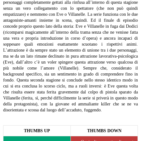
personaggi completamente gettati alla rinfusa all’interno di questa stagione
senza un vero collegamento con lo spettatore (che non può quindi
empatizzare) e nemmeno con Eve o Villanelle.
La serie funziona con le due
antagoniste-amanti insieme in scena, quindi. Ed il finale di episodio
concede proprio questo lato della storia: Eve e Villanelle in fuga dai Dodici
(ricomparsi magicamente all’interno della trama senza che ne venisse fatta
una vera e propria introduzione in corso d’opera) e ancora incapaci di
soppesare quali emozioni esattamente scuotano i rispettivi animi.
L’attrazione è da sempre stato un elemento di unione tra i due personaggi,
ma se da un lato rimane declinato in pura attrazione lavorativa-psicologica
(Eve), dall’altro c’è un voler spingere questa attrazione verso qualcosa di
più nobile come l’amore (Villanelle). Sempre che, considerato il
background specifico, sia un sentimento in grado di comprendere fino in
fondo.
Questa seconda stagione si conclude nello stesso identico modo in
cui si era conclusa lo scorso ciclo, ma a ruoli inversi: è Eve questa volta
che risulta essere stata ferita gravemente dal colpo di pistola sparato da
Villanelle (ferita, sì, perché difficilmente la serie si priverà in questo modo
della protagonista), con la giovane ed ammaliante killer che se ne va
disorientata e scossa dal luogo dell’accaduto, fuggendo.
THUMBS UP
THUMBS DOWN