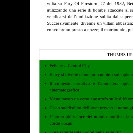
volta su Fury Of Firestorm #7 del 1982, Bet
utilizzando una serie di bombe attaccate al 
vendicarsi dell’umiliazione subita dal supere
Successivamente, divenne un villain abbastanz
convolarono presto a nozze; il matrimonio, pur
THUMBS UP
Felicity a Central City
Barry si diverte come un bambino sul tapis r
Il contesto narrativo e l’atmosfera tipic
cinematografica
Viene messo un certo apostrofo sulle differenz
Cisco soddisfatto dell’aver trovato il nome giu
L’uomo più veloce del mondo modifica la su
corde vocali
Cosa rappresenta Grood nella serie tv?