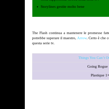
Storylines gestite molto bene
The Flash continua a mantenere le promesse fatt
potrebbe superare il maestro,
Arrow
. Certo è che c
questa serie tv.
Things You Can’t O
Going Rogue
Plastique 1