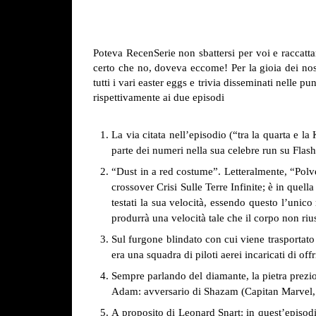
Poteva RecenSerie non sbattersi per voi e raccatta
certo che no, doveva eccome! Per la gioia dei nos
tutti i vari easter eggs e trivia disseminati nelle p
rispettivamente ai due episodi
La via citata nell’episodio (“tra la quarta e 
parte dei numeri nella sua celebre run su Flash
“Dust in a red costume”. Letteralmente, “Polve
crossover Crisi Sulle Terre Infinite; è in quella
testati la sua velocità, essendo questo l’unic
produrrà una velocità tale che il corpo non ri
Sul furgone blindato con cui viene trasportat
era una squadra di piloti aerei incaricati di o
Sempre parlando del diamante, la pietra prezios
Adam: avversario di Shazam (Capitan Marvel, p
A proposito di Leonard Snart: in quest’episod