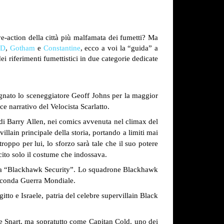
ve-action della città più malfamata dei fumetti? Ma
LD
,
Gotham
e
Constantine
, ecco a voi la “guida” a
dei riferimenti fumettistici in due categorie dedicate
pagnato lo sceneggiatore Geoff Johns per la maggior
e narrativo del Velocista Scarlatto.
 di Barry Allen, nei comics avvenuta nel climax del
villain principale della storia, portando a limiti mai
oppo per lui, lo sforzo sarà tale che il suo potere
cito solo il costume che indossava.
ritta “Blackhawk Security”. Lo squadrone Blackhawk
 Seconda Guerra Mondiale.
itto e Israele, patria del celebre supervillain Black
me Snart, ma sopratutto come Capitan Cold, uno dei