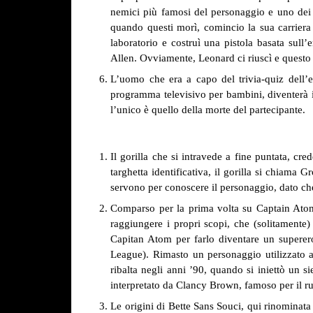
nemici più famosi del personaggio e uno dei pr
quando questi morì, comincio la sua carriera 
laboratorio e costruì una pistola basata sull’
Allen. Ovviamente, Leonard ci riuscì e questo d
L’uomo che era a capo del trivia-quiz dell’
programma televisivo per bambini, diventerà i
l’unico è quello della morte del partecipante.
Il gorilla che si intravede a fine puntata, cre
targhetta identificativa, il gorilla si chiama 
servono per conoscere il personaggio, dato ch
Comparso per la prima volta su Captain Atom 
raggiungere i propri scopi, che (solitamente) 
Capitan Atom per farlo diventare un superero
League). Rimasto un personaggio utilizzato abb
ribalta negli anni ’90, quando si iniettò un 
interpretato da Clancy Brown, famoso per il 
Le origini di Bette Sans Souci, qui rinominata