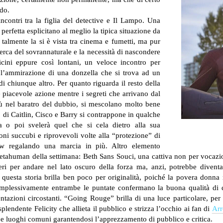
do.
ncontri tra la figlia del detective e Il Lampo. Una
perfetta esplicitano al meglio la tipica situazione da
talmente la si è vista tra cinema e fumetti, ma pur
erca del sovrannaturale e la necessità di nascondere
icini eppure così lontani, un veloce incontro per
 l’ammirazione di una donzella che si trova ad un
di chiunque altro.
Per quanto riguarda il resto della
 e piacevole azione mentre i segreti che arrivano dal
iù nel baratro del dubbio, si mescolano molto bene
 di Caitlin, Cisco e Barry si contrappone in qualche
 o poi svelerà quel che si cela dietro alla sua
ni succubi e riprovevoli volte alla “protezione” di
ow regalando una marcia in più.
Altro elemento
etahuman della settimana: Beth Sans Souci, una cattiva non per vocazio
ri per andare nel lato oscuro della forza ma, anzi, potrebbe diven
 questa storia brilla ben poco per originalità, poiché la povera donna
plessivamente entrambe le puntate confermano la buona qualità di q
tazioni circostanti. “Going Rouge” brilla di una luce particolare, per 
plendente Felicity che allieta il pubblico e strizza l’occhio ai fan di
Ar
 e luoghi comuni garantendosi l’apprezzamento di pubblico e critica.