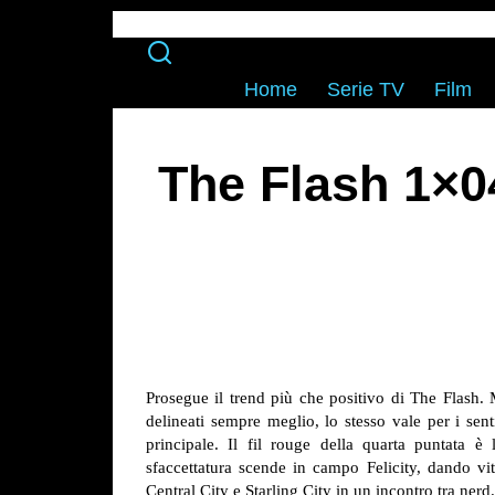
Home
Serie TV
Film
The Flash 1×0
Prosegue il trend più che positivo di The Flas
delineati sempre meglio, lo stesso vale per i sen
principale. Il fil rouge della quarta puntata è
sfaccettatura scende in campo Felicity, dando vi
Central City e Starling City in un incontro tra nerd.