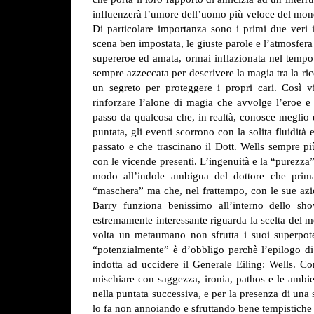
influenzerà l’umore dell’uomo più veloce del mon
Di particolare importanza sono i primi due veri i
scena ben impostata, le giuste parole e l’atmosfera 
supereroe ed amata, ormai inflazionata nel tempo 
sempre azzeccata per descrivere la magia tra la ric
un segreto per proteggere i propri cari. Così v
rinforzare l’alone di magia che avvolge l’eroe e
passo da qualcosa che, in realtà, conosce meglio 
puntata, gli eventi scorrono con la solita fluidità
passato e che trascinano il Dott. Wells sempre p
con le vicende presenti. L’ingenuità e la “purezza”
modo all’indole ambigua del dottore che prima
“maschera” ma che, nel frattempo, con le sue azio
Barry funziona benissimo all’interno dello sh
estremamente interessante riguarda la scelta del m
volta un metaumano non sfrutta i suoi superpote
“potenzialmente” è d’obbligo perchè l’epilogo di
indotta ad uccidere il Generale Eiling: Wells.
Com
mischiare con saggezza, ironia, pathos e le ambien
nella puntata successiva, e per la presenza di una s
lo fa non annoiando e sfruttando bene tempistiche