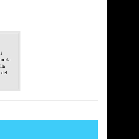
i
emoria
lla
 del