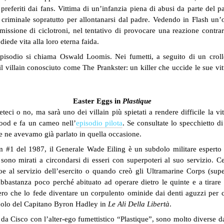
eferiti dai fans. Vittima di un’infanzia piena di abusi da parte del pa
criminale sopratutto per allontanarsi dal padre. Vedendo in Flash un’
emissione di ciclotroni, nel tentativo di provocare una reazione contrari
iede vita alla loro eterna faida.
episodio si chiama Oswald Loomis. Nei fumetti, a seguito di un crol
l villain conosciuto come The Prankster: un killer che uccide le sue vi
Easter Eggs in
Plastique
deteci o no, ma sarà uno dei villain più spietati a rendere difficile la 
Grood e fa un cameo nell’
episodio pilota
. Se consultate lo specchietto di
e ne avevamo già parlato in quella occasione.
#1 del 1987, il Generale Wade Eiling è un subdolo militare esperto in
sono mirati a circondarsi di esseri con superpoteri al suo servizio. Cel
e al servizio dell’esercito o quando creò gli Ultramarine Corps (super
astanza poco perché abituato ad operare dietro le quinte e a tirare i f
siero che lo fede diventare un corpulento ominide dai denti aguzzi per 
ruolo del Capitano Byron Hadley in
Le Ali Della Libertà
.
 da Cisco con l’alter-ego fumettistico “Plastique”, sono molto diverse d