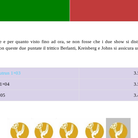
e e per quanto visto fino ad ora, se non fosse che i due show si dist
on queste due puntate il trittico Berlanti, Kreisberg e Johns si assicura
utrun 1×03
3.
 1×04
3.
×05
3.