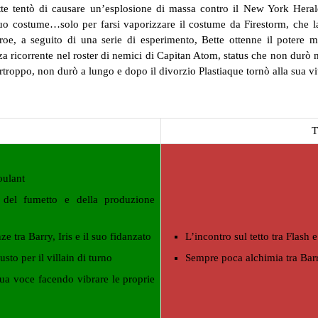
te tentò di causare un’esplosione di massa contro il New York Herald-
suo costume…solo per farsi vaporizzare il costume da Firestorm, che la
roe, a seguito di una serie di esperimento, Bette ottenne il potere mo
a ricorrente nel roster di nemici di Capitan Atom, status che non durò 
troppo, non durò a lungo e dopo il divorzio Plastiaque tornò alla sua vi
oulant
a del fumetto e della produzione
e tra Barry, Iris e il suo fidanzato
L’incontro sul tetto tra Flash 
sto per il villain di turno
Sempre poca alchimia tra Barr
a voce facendo vibrare le proprie