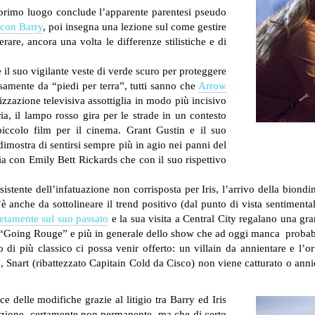
 primo luogo conclude l’apparente parentesi pseudo
 con Barry
, poi insegna una lezione sul come gestire
are, ancora una volta le differenze stilistiche e di
 il suo vigilante veste di verde scuro per proteggere
samente da “piedi per terra”, tutti sanno che
Arrow
izzazione televisiva assottiglia in modo più incisivo
ria, il lampo rosso gira per le strade in un contesto
piccolo film per il cinema. Grant Gustin e il suo
dimostra di sentirsi sempre più in agio nei panni del
ia con Emily Bett Rickards che con il suo rispettivo
tente dell’infatuazione non corrisposta per Iris, l’arrivo della biondin
anche da sottolineare il trend positivo (dal punto di vista sentimental
etamente sul suo passato
e la sua visita a Central City regalano una grand
di “Going Rouge” e più in generale dello show che ad oggi manca probab
o di più classico ci possa venir offerto: un villain da annientare e l’
no, Snart (ribattezzato Capitain Cold da Cisco) non viene catturato o an
e delle modifiche grazie al litigio tra Barry ed Iris
ruzione, certamente non permanente, ma che di certo