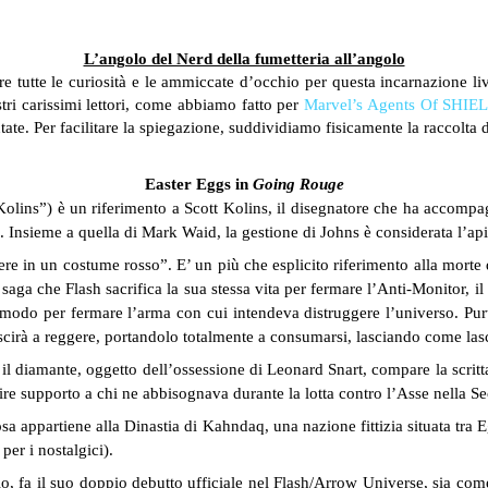
L’angolo del Nerd della fumetteria all’angolo
re tutte le curiosità e le ammiccate d’occhio per questa incarnazione li
tri carissimi lettori, come abbiamo fatto per
Marvel’s Agents Of SHIE
untate. Per facilitare la spiegazione, suddividiamo fisicamente la raccolta 
Easter Eggs in
Going Rouge
la Kolins”) è un riferimento a Scott Kolins, il disegnatore che ha accom
. Insieme a quella di Mark Waid, la gestione di Johns è considerata l’apic
re in un costume rosso”. E’ un più che esplicito riferimento alla morte
 saga che Flash sacrifica la sua stessa vita per fermare l’Anti-Monitor, il 
o modo per fermare l’arma con cui intendeva distruggere l’universo. Purtr
uscirà a reggere, portandolo totalmente a consumarsi, lasciando come las
o il diamante, oggetto dell’ossessione di Leonard Snart, compare la sc
ffrire supporto a chi ne abbisognava durante la lotta contro l’Asse nella
a appartiene alla Dinastia di Kahndaq, una nazione fittizia situata tra Eg
er i nostalgici).
io, fa il suo doppio debutto ufficiale nel Flash/Arrow Universe, sia co