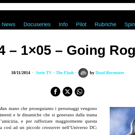
News
Docuseries
Info
Pilot
Rubriche
Spin
4 – 1×05 – Going Rog
18/11/2014
Serie TV
·
The Flash
by
Dead Recensore
h. Man mano che proseguiamo i personaggi vengono
timenti e le dinamiche che si generano dalla trama
 l’amicizia, e per rafforzare maggiormente questa
ta così ad un piccolo crossover nell’Universo DC: