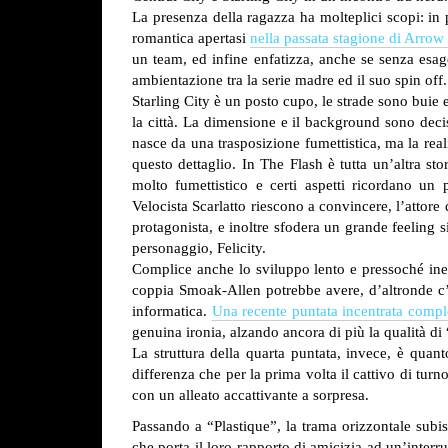
La presenza della ragazza ha molteplici scopi: in
romantica apertasi
nella passata stagione di Arrow
un team, ed infine enfatizza, anche se senza esager
ambientazione tra la serie madre ed il suo spin off.
Starling City è un posto cupo, le strade sono buie e
la città. La dimensione e il background sono deci
nasce da una trasposizione fumettistica, ma la real
questo dettaglio. In The Flash è tutta un’altra sto
molto fumettistico e certi aspetti ricordano un 
Velocista Scarlatto riescono a convincere, l’attore 
protagonista, e inoltre sfodera un grande feeling s
personaggio, Felicity.
Complice anche lo sviluppo lento e pressoché inesis
coppia Smoak-Allen potrebbe avere, d’altronde c’è 
informatica.
Una recente puntata incentrata compl
genuina ironia, alzando ancora di più la qualità 
La struttura della quarta puntata, invece, è quant
differenza che per la prima volta il cattivo di tur
con un alleato accattivante a sorpresa.
Passando a “Plastique”, la trama orizzontale subisc
che porta il loro rapporto di amicizia ad un’inter