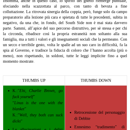
Insomma, anche in questo caso, lo spirito del ghetto riemerge puntuale,
sfociando nella scazzottata al parco, con tanto di bevuta a fine
colluttazione.
La ritrovata sinergia della coppia, però, funge solo da campo
preparatorio alla lezione più cara e spietata di tutte le precedenti, subita in
negativo, da una che, in fondo, del South Side non è mai stata davvero
parte. Sammi, all’apice del suo percorso distruttivo, per sè stessa e per chi
la circonda, ribadisce così la propria estraneità non soltanto alla sua
famiglia, ma a tutti i valori e gli insegnamenti sociali che la permeano. Con
un secco e terribile gesto, volta le spalle ad un suo caro in difficoltà, fa la
spia al Governo, e tradisce la fiducia di coloro che l’hanno accolta (più o
meno), non rispettando, in soldoni, tutte le leggi implicite fino a quel
momento mostrate.
THUMBS UP
THUMBS DOWN
K.:”
Ehi, Charlie Brown, go
fuck yourself
”
“
Linus is the one with the
blanket
”
Retrocessione del personaggio
K.:”
Well, they both can suck
di Debbie
dicks
“
Ennesimo “tradimento” di
Le allucinazioni e i deliri