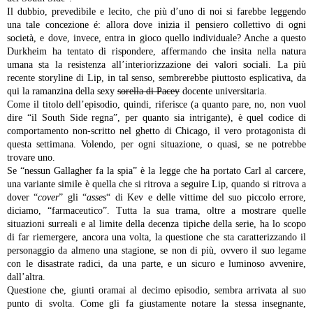
Il dubbio, prevedibile e lecito, che più d’uno di noi si farebbe leggendo
una tale concezione é: allora dove inizia il pensiero collettivo di ogni
società, e dove, invece, entra in gioco quello individuale? Anche a questo
Durkheim ha tentato di rispondere, affermando che insita nella natura
umana sta la resistenza all’interiorizzazione dei valori sociali. La più
recente storyline di Lip, in tal senso, sembrerebbe piuttosto esplicativa, da
qui la ramanzina della sexy
sorella di Pacey
docente universitaria.
Come il titolo dell’episodio, quindi, riferisce (a quanto pare, no, non vuol
dire “il South Side regna”, per quanto sia intrigante), è quel codice di
comportamento non-scritto nel ghetto di Chicago, il vero protagonista di
questa settimana. Volendo, per ogni situazione, o quasi, se ne potrebbe
trovare uno.
Se “nessun Gallagher fa la spia” è la legge che ha portato Carl al carcere,
una variante simile è quella che si ritrova a seguire Lip, quando si ritrova a
dover “
cover
” gli “
asses
“
di Kev e delle vittime del suo piccolo errore,
diciamo, “farmaceutico”. Tutta la sua trama, oltre a mostrare quelle
situazioni surreali e al limite della decenza tipiche della serie, ha lo scopo
di far riemergere, ancora una volta, la questione che sta caratterizzando il
personaggio da almeno una stagione, se non di più, ovvero il suo legame
con le disastrate radici, da una parte, e un sicuro e luminoso avvenire,
dall’altra.
Questione che, giunti oramai al decimo episodio, sembra arrivata al suo
punto di svolta. Come gli fa giustamente notare la stessa insegnante,