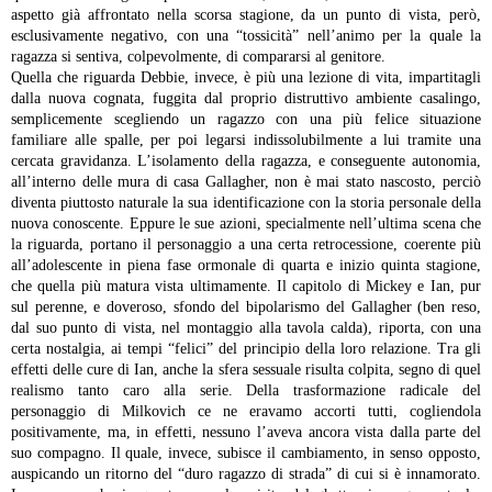
aspetto già affrontato nella scorsa stagione, da un punto di vista, però,
esclusivamente negativo, con una “tossicità” nell’animo per la quale la
ragazza si sentiva, colpevolmente, di compararsi al genitore.
Quella che riguarda Debbie, invece, è più una lezione di vita, impartitagli
dalla nuova cognata, fuggita dal proprio distruttivo ambiente casalingo,
semplicemente scegliendo un ragazzo con una più felice situazione
familiare alle spalle, per poi legarsi indissolubilmente a lui tramite una
cercata gravidanza. L’isolamento della ragazza, e conseguente autonomia,
all’interno delle mura di casa Gallagher, non è mai stato nascosto, perciò
diventa piuttosto naturale la sua identificazione con la storia personale della
nuova conoscente. Eppure le sue azioni, specialmente nell’ultima scena che
la riguarda, portano il personaggio a una certa retrocessione, coerente più
all’adolescente in piena fase ormonale di quarta e inizio quinta stagione,
che quella più matura vista ultimamente.
Il capitolo di Mickey e Ian, pur
sul perenne, e doveroso, sfondo del bipolarismo del Gallagher (ben reso,
dal suo punto di vista, nel montaggio alla tavola calda), riporta, con una
certa nostalgia, ai tempi “felici” del principio della loro relazione. Tra gli
effetti delle cure di Ian, anche la sfera sessuale risulta colpita, segno di quel
realismo tanto caro alla serie. Della trasformazione radicale del
personaggio di Milkovich ce ne eravamo accorti tutti, cogliendola
positivamente, ma, in effetti, nessuno l’aveva ancora vista dalla parte del
suo compagno. Il quale, invece, subisce il cambiamento, in senso opposto,
auspicando un ritorno del “duro ragazzo di strada” di cui si è innamorato.