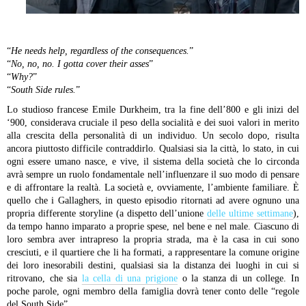
“
He needs help, regardless of the consequences.
”
“
No, no, no. I gotta cover their asses
”
“
Why?
”
“
South Side rules.
”
Lo studioso francese Emile Durkheim, tra la fine dell’800 e gli inizi del
‘900, considerava cruciale il peso della socialità e dei suoi valori in merito
alla crescita della personalità di un individuo. Un secolo dopo, risulta
ancora piuttosto difficile contraddirlo. Qualsiasi sia la città, lo stato, in cui
ogni essere umano nasce, e vive, il sistema della società che lo circonda
avrà sempre un ruolo fondamentale nell’influenzare il suo modo di pensare
e di affrontare la realtà. La società e, ovviamente, l’ambiente familiare. È
quello che i Gallaghers, in questo episodio ritornati ad avere ognuno una
propria differente storyline (a dispetto dell’unione
delle ultime settimane
),
da tempo hanno imparato a proprie spese, nel bene e nel male. Ciascuno di
loro sembra aver intrapreso la propria strada, ma è la casa in cui sono
cresciuti, e il quartiere che li ha formati, a rappresentare la comune origine
dei loro inesorabili destini, qualsiasi sia la distanza dei luoghi in cui si
ritrovano, che sia
la cella di una prigione
o la stanza di un college. In
poche parole, ogni membro della famiglia dovrà tener conto delle “regole
del South Side”.