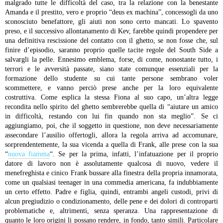
malgrado tutte le difficoltà del caso, tra la relazione con la benestante
Amanda e il prestito, vero e proprio “deus ex machina”, concessogli da uno
sconosciuto benefattore, gli aiuti non sono certo mancati. Lo spavento
preso, e il successivo allontanamento di Kev, farebbe quindi propendere per
una definitiva rescissione del contatto con il ghetto, se non fosse che, sul
finire d’episodio, saranno proprio quelle tacite regole del South Side a
salvargli la pelle. Ennesimo emblema, forse, di come, nonostante tutto, i
terrori e le avversità passate, siano state comunque essenziali per la
formazione dello studente su cui tante persone sembrano voler
scommettere, e vanno perciò prese anche per la loro equivalente
costruttiva.
Come esplica la stessa Fiona al suo capo, un’altra legge
recondita nello spirito del ghetto sembrerebbe quella di “aiutare un amico
in difficoltà, restando con lui fin quando non sta meglio”. Se ci
aggiungiamo, poi, che il soggetto in questione, non deve necessariamente
assecondare l’ausilio offertogli, allora la regola arriva ad accomunare,
sorprendentemente, la sua vicenda a quella di Frank, alle prese con la sua
“
nuova fiamma
“. Se per la prima, infatti, l’infatuazione per il proprio
datore di lavoro non è assolutamente qualcosa di nuovo, vedere il
menefreghista e cinico Frank bussare alla finestra della propria innamorata,
come un qualsiasi teenager in una commedia americana, fa indubbiamente
un certo effetto. Padre e figlia, quindi, entrambi angeli custodi, privi di
alcun pregiudizio o condizionamento, delle pene e dei dolori di controparti
problematiche e, altrimenti, senza speranza. Una rappresentazione di
quanto le loro origini li possano rendere, in fondo, tanto simili. Particolare