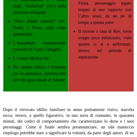
Fiona, personaggio legato
degli “strafumati” (cit.) nella
troppo al suo rapporto con
storyline collegiale
l’altro sesso, da un pò di
“
Don’t blame yourself
” (cit.
tempo a questa parte
Frank, a Fiona, sulle colpe
Il ritorno a casa di Kev, forse
genitoriali)
troppo poco enfatizzato, visto
L’inaspettato romanticismo
quanto ci si è soffermati,
toccante di Frank Gallagher
invece, sul periodo di
separazione
Le scene Mickey-Ian
Per quanto odiosa e frustante
per lo spettatore, perfetta resa
del vile gesto finale di Sammi
Dopo il ritrovato idillio familiare in senso prettamente visivo, stavolta
tocca, invece, a quello figurativo, in una sorta di riassunto, in quaranta
minuti, dei codici di comportamento che caratterizzano lo show e i suoi
personaggi. Come il finale sembra preannunciare, un tale massiccio
riepilogo potrebbe stare a significare la volontà, da parte degli autori, di un