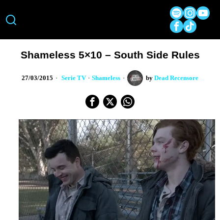
Shameless 5×10 – South Side Rules
27/03/2015
Serie TV
·
Shameless
by
Dead Recensore