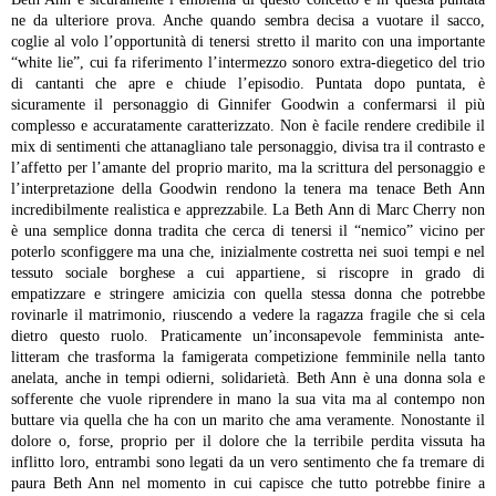
ne da ulteriore prova. Anche quando sembra decisa a vuotare il sacco,
coglie al volo l’opportunità di tenersi stretto il marito con una importante
“white lie”, cui fa riferimento l’intermezzo sonoro extra-diegetico del trio
di cantanti che apre e chiude l’episodio. Puntata dopo puntata, è
sicuramente il personaggio di Ginnifer Goodwin a confermarsi il più
complesso e accuratamente caratterizzato. Non è facile rendere credibile il
mix di sentimenti che attanagliano tale personaggio, divisa tra il contrasto e
l’affetto per l’amante del proprio marito, ma la scrittura del personaggio e
l’interpretazione della Goodwin rendono la tenera ma tenace Beth Ann
incredibilmente realistica e apprezzabile. La Beth Ann di Marc Cherry non
è una semplice donna tradita che cerca di tenersi il “nemico” vicino per
poterlo sconfiggere ma una che, inizialmente costretta nei suoi tempi e nel
tessuto sociale borghese a cui appartiene, si riscopre in grado di
empatizzare e stringere amicizia con quella stessa donna che potrebbe
rovinarle il matrimonio, riuscendo a vedere la ragazza fragile che si cela
dietro questo ruolo. Praticamente un’inconsapevole femminista ante-
litteram che trasforma la famigerata competizione femminile nella tanto
anelata, anche in tempi odierni, solidarietà. Beth Ann è una donna sola e
sofferente che vuole riprendere in mano la sua vita ma al contempo non
buttare via quella che ha con un marito che ama veramente. Nonostante il
dolore o, forse, proprio per il dolore che la terribile perdita vissuta ha
inflitto loro, entrambi sono legati da un vero sentimento che fa tremare di
paura Beth Ann nel momento in cui capisce che tutto potrebbe finire a