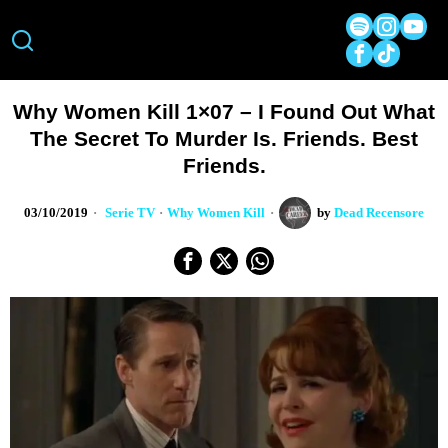
Why Women Kill 1×07 – I Found Out What
The Secret To Murder Is. Friends. Best
Friends.
03/10/2019
Serie TV
·
Why Women Kill
by
Dead Recensore