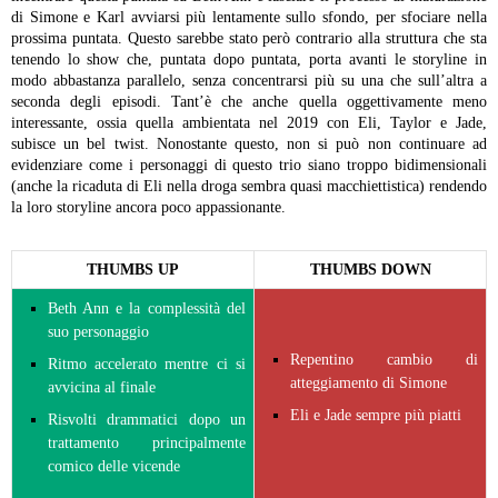
di Simone e Karl avviarsi più lentamente sullo sfondo, per sfociare nella
prossima puntata. Questo sarebbe stato però contrario alla struttura che sta
tenendo lo show che, puntata dopo puntata, porta avanti le storyline in
modo abbastanza parallelo, senza concentrarsi più su una che sull’altra a
seconda degli episodi. Tant’è che anche quella oggettivamente meno
interessante, ossia quella ambientata nel 2019 con Eli, Taylor e Jade,
subisce un bel twist. Nonostante questo, non si può non continuare ad
evidenziare come i personaggi di questo trio siano troppo bidimensionali
(anche la ricaduta di Eli nella droga sembra quasi macchiettistica) rendendo
la loro storyline ancora poco appassionante.
THUMBS UP
THUMBS DOWN
Beth Ann e la complessità del
suo personaggio
Repentino cambio di
Ritmo accelerato mentre ci si
atteggiamento di Simone
avvicina al finale
Eli e Jade sempre più piatti
Risvolti drammatici dopo un
trattamento principalmente
comico delle vicende