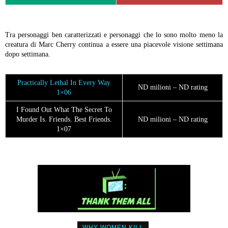
Tra personaggi ben caratterizzati e personaggi che lo sono molto meno la
creatura di Marc Cherry continua a essere una piacevole visione settimana
dopo settimana.
Practically Lethal In Every Way
ND milioni – ND rating
1×06
I Found Out What The Secret To
Murder Is. Friends. Best Friends.
ND milioni – ND rating
1×07
WHY WOMEN KILL