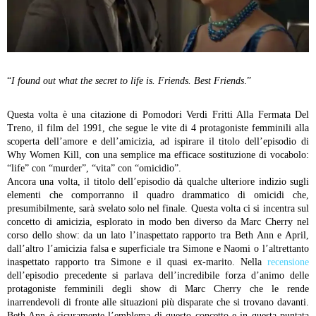
“
I found out what the secret to life is. Friends. Best Friends
.”
Questa volta è una citazione di Pomodori Verdi Fritti Alla Fermata Del
Treno, il film del 1991, che segue le vite di 4 protagoniste femminili alla
scoperta dell’amore e dell’amicizia, ad ispirare il titolo dell’episodio di
Why Women Kill, con una semplice ma efficace sostituzione di vocabolo:
“life” con “murder”, “vita” con “omicidio”.
Ancora una volta, il titolo dell’episodio dà qualche ulteriore indizio sugli
elementi che comporranno il quadro drammatico di omicidi che,
presumibilmente, sarà svelato solo nel finale. Questa volta ci si incentra sul
concetto di amicizia, esplorato in modo ben diverso da Marc Cherry nel
corso dello show: da un lato l’inaspettato rapporto tra Beth Ann e April,
dall’altro l’amicizia falsa e superficiale tra Simone e Naomi o l’altrettanto
inaspettato rapporto tra Simone e il quasi ex-marito.
Nella
recensione
dell’episodio precedente si parlava dell’incredibile forza d’animo delle
protagoniste femminili degli show di Marc Cherry che le rende
inarrendevoli di fronte alle situazioni più disparate che si trovano davanti.
Beth Ann è sicuramente l’emblema di questo concetto e in questa puntata