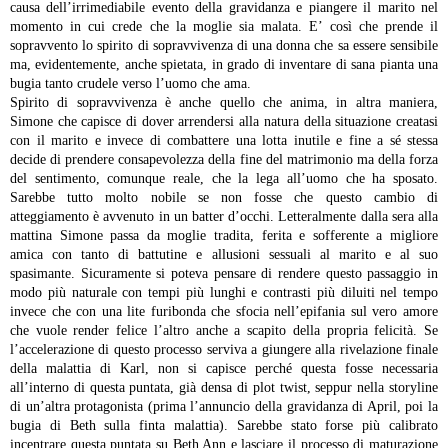
causa dell’irrimediabile evento della gravidanza e piangere il marito nel
momento in cui crede che la moglie sia malata. E’ così che prende il
sopravvento lo spirito di sopravvivenza di una donna che sa essere sensibile
ma, evidentemente, anche spietata, in grado di inventare di sana pianta una
bugia tanto crudele verso l’uomo che ama.
Spirito di sopravvivenza è anche quello che anima, in altra maniera,
Simone che capisce di dover arrendersi alla natura della situazione creatasi
con il marito e invece di combattere una lotta inutile e fine a sé stessa
decide di prendere consapevolezza della fine del matrimonio ma della forza
del sentimento, comunque reale, che la lega all’uomo che ha sposato.
Sarebbe tutto molto nobile se non fosse che questo cambio di
atteggiamento è avvenuto in un batter d’occhi. Letteralmente dalla sera alla
mattina Simone passa da moglie tradita, ferita e sofferente a migliore
amica con tanto di battutine e allusioni sessuali al marito e al suo
spasimante. Sicuramente si poteva pensare di rendere questo passaggio in
modo più naturale con tempi più lunghi e contrasti più diluiti nel tempo
invece che con una lite furibonda che sfocia nell’epifania sul vero amore
che vuole render felice l’altro anche a scapito della propria felicità. Se
l’accelerazione di questo processo serviva a giungere alla rivelazione finale
della malattia di Karl, non si capisce perché questa fosse necessaria
all’interno di questa puntata, già densa di plot twist, seppur nella storyline
di un’altra protagonista (prima l’annuncio della gravidanza di April, poi la
bugia di Beth sulla finta malattia).
Sarebbe stato forse più calibrato
incentrare questa puntata su Beth Ann e lasciare il processo di maturazione