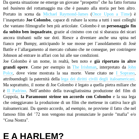
Da questa situazione ne emerge un giovane “prospetto” che ha fatto fortuna
nel
business
del rottamaggio ma che è passato alla storia per ben altro.
Portato in scena da
Michael Raymond-James
(
Once Upon a Time
) è
l’inaspettato
Joe Colombo
, capace di rubare la scena a tutti i suoi colleghi
che vantano filmografie ben più articolate. Colombo è un
personaggio fin
da subito ben inquadrato
, grazie al cinismo con cui si sbarazza dei sicari
ancora titubanti sulle sue doti. Riesce a diventare anche una spina nel
fianco per Bumpy, anticipando le sue mosse per l’assoldamento di Josè
Battle e l’allargamento al mercato cubano che ne consegue, per costringere
Johnson ad entrare in affari con lui alle sue condizioni.
Joe Colombo è un nome, in realtà, ben noto e
già riportato in altre
grandi opere
. Come per esempio in
The Irishman
, interpretato da
John
Polce
, dove viene mostrata la sua morte. Viene citato ne
I Soprano
,
attribuendogli la paternità della
lega dei diritti civili degli italoamericani
.
Ma soprattutto, il nome di Joe Colombo è legato a quella pietra miliare che
è
Il Padrino
. Nell’ambito della travagliatissima produzione del film di
Coppola,
la Paramount strinse un accordo con Colombo
e la sua lega
che osteggiavano la produzione di un film che mettesse in cattiva luce gli
italoamericani. Da questo accordo, ad esempio, ne proviene il fatto che nel
famoso film del ’72 non vengono mai pronunciate le parole “mafia” e/o
“Cosa Nostra”.
E A HARLEM?