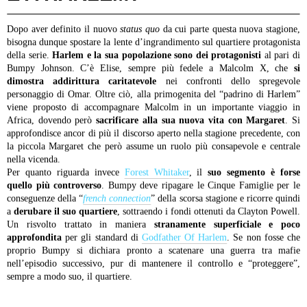
Dopo aver definito il nuovo
status quo
da cui parte questa nuova stagione,
bisogna dunque spostare la lente d’ingrandimento sul quartiere protagonista
della serie.
Harlem e la sua popolazione sono dei protagonisti
al pari di
Bumpy Johnson. C’è Elise, sempre più fedele a Malcolm X, che
si
dimostra addirittura caritatevole
nei confronti dello spregevole
personaggio di Omar. Oltre ciò, alla primogenita del “padrino di Harlem”
viene proposto di accompagnare Malcolm in un importante viaggio in
Africa, dovendo però
sacrificare alla sua nuova vita con Margaret
. Si
approfondisce ancor di più il discorso aperto nella stagione precedente, con
la piccola Margaret che però assume un ruolo più consapevole e centrale
nella vicenda.
Per quanto riguarda invece
Forest Whitaker
, il
suo segmento è forse
quello più controverso
. Bumpy deve ripagare le Cinque Famiglie per le
conseguenze della “
french connection
” della scorsa stagione e ricorre quindi
a
derubare il suo quartiere
, sottraendo i fondi ottenuti da Clayton Powell.
Un risvolto trattato in maniera
stranamente superficiale e poco
approfondita
per gli standard di
Godfather Of Harlem
. Se non fosse che
proprio Bumpy si dichiara pronto a scatenare una guerra tra mafie
nell’episodio successivo, pur di mantenere il controllo e “proteggere”,
sempre a modo suo, il quartiere.