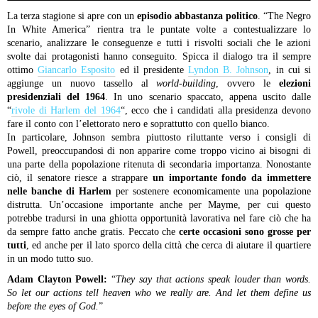
La terza stagione si apre con un
episodio abbastanza politico
. “The Negro
In White America” rientra tra le puntate volte a contestualizzare lo
scenario, analizzare le conseguenze e tutti i risvolti sociali che le azioni
svolte dai protagonisti hanno conseguito. Spicca il dialogo tra il sempre
ottimo
Giancarlo Esposito
ed il presidente
Lyndon B. Johnson
, in cui si
aggiunge un nuovo tassello al
world-building
, ovvero le
elezioni
presidenziali del 1964
. In uno scenario spaccato, appena uscito dalle
“
rivole di Harlem del 1964
“, ecco che i candidati alla presidenza devono
fare il conto con l’elettorato nero e soprattutto con quello bianco.
In particolare, Johnson sembra piuttosto riluttante verso i consigli di
Powell, preoccupandosi di non apparire come troppo vicino ai bisogni di
una parte della popolazione ritenuta di secondaria importanza. Nonostante
ciò, il senatore riesce a strappare
un importante fondo da immettere
nelle banche di Harlem
per sostenere economicamente una popolazione
distrutta. Un’occasione importante anche per Mayme, per cui questo
potrebbe tradursi in una ghiotta opportunità lavorativa nel fare ciò che ha
da sempre fatto anche gratis. Peccato che
certe occasioni sono grosse per
tutti
, ed anche per il lato sporco della città che cerca di aiutare il quartiere
in un modo tutto suo.
Adam Clayton Powell:
“
They say that actions speak louder than words.
So let our actions tell heaven who we really are. And let them define us
before the eyes of God.
”