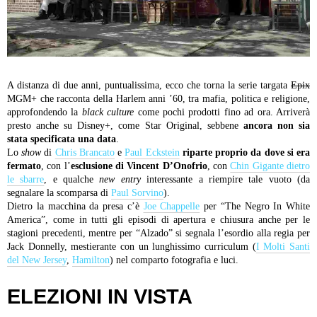
A distanza di due anni, puntualissima, ecco che torna la serie targata
Epix
MGM+ che racconta della Harlem anni ’60, tra mafia, politica e religione,
approfondendo la
black culture
come pochi prodotti fino ad ora. Arriverà
presto anche su Disney+, come Star Original, sebbene
ancora non sia
stata specificata una data
.
Lo
show
di
Chris Brancato
e
Paul Eckstein
riparte proprio da dove si era
fermato
, con l’
esclusione di Vincent D’Onofrio
, con
Chin Gigante dietro
le sbarre
, e qualche
new entry
interessante a riempire tale vuoto (da
segnalare la scomparsa di
Paul Sorvino
).
Dietro la macchina da presa c’è
Joe Chappelle
per “The Negro In White
America”, come in tutti gli episodi di apertura e chiusura anche per le
stagioni precedenti, mentre per “Alzado” si segnala l’esordio alla regia per
Jack Donnelly, mestierante con un lunghissimo curriculum (
I Molti Santi
del New Jersey
,
Hamilton
) nel comparto fotografia e luci.
ELEZIONI IN VISTA