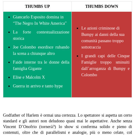
THUMBS UP
THUMBS DOWN
Giancarlo Esposito domina in
“The Negro In White America”
Le azioni criminose di
La forte contestualizzazione
Bumpy ai danni della sua
storica
comunità passano troppo
Joe Colombo esordisce rubando
sottotraccia
la scena a chiunque altro
I grandi capi delle Cinque
Faide interne tra le donne della
Famiglie troppo sminuiti
famiglia Gigante
dall’arroganza di Bumpy e
Colombo
Elise e Malcolm X
Guerra in arrivo e tanto hype
Godfather of Harlem è ormai una certezza. Lo spettatore si aspetta un certo
standard e gli autori non deludono quasi mai le aspettative. Anche senza
Vincent D’Onofrio (tornerà?) lo show si conferma solido e pieno di
contenuti, oltre che di parallelismi e analogie, più o meno celate, col